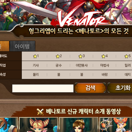
레어도
1
2
3
4
5
직업
기사
궁수
야만용사
마법사
힐러
속성
물리
물
불
바람
대지