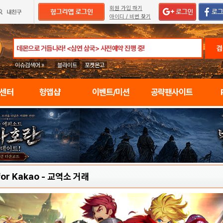
회원 가입 하기
아이디 / 비번 찾기
검
이슈검색어 »
블라이트
포켓몬고
임센터
헝앱샵
이벤트/미션
공략팬사이트
or Kakao
-
교역소 거래