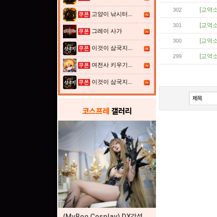
[교역소
302
고양이 낚시터...
[교역소
301
그레이 사가
[교역소
300
이것이 삼국지...
[교역소
299
여전사 키우기...
이것이 삼국지...
코스프레
갤러리
(MyBoo Cosplay) DX각성자들 드래곤 각성