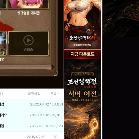
테
신규영웅 에리골
략영
네임
글작성일
조회수
리앱
2022.04.12
153,631
이에요
2026.07.30
66,783
리앱
2015.03.06
233,123
2015.07.22
170