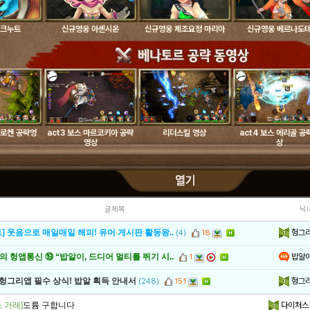
 크누트
신규영웅 아센시온
신규영웅 체조요정 마리아
신규영웅 베르나도
 알로켄 공략영
act3 보스 마르코키아 공략
리더스킬 영상
act4 보스 에리골 공
영상
상
글제목
닉
헝그
] 웃음으로 매일매일 해피! 유머 게시판 활동왕..
(4)
18
밥알
 헝앱통신 ⑲ “밥알이, 드디어 멀티를 뛰기 시..
1
헝그
 헝그리앱 필수 상식! 밥알 획득 안내서
(248)
151
 거래]
도륨 구합니다
다이처스