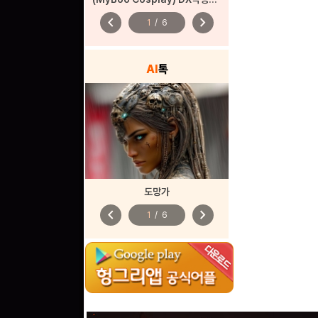
chevron_left
chevron_right
1
/
6
AI
톡
도망가
chevron_left
chevron_right
1
/
6