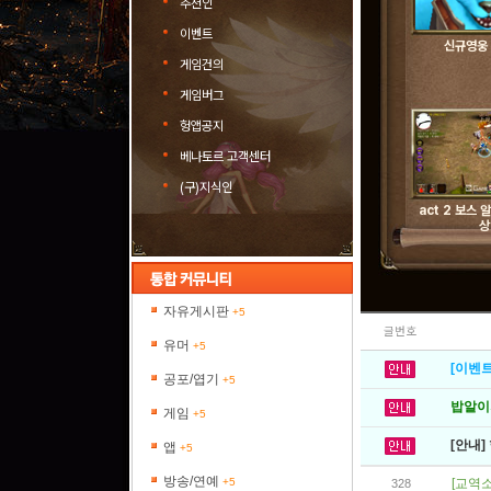
추천인
이벤트
신규영웅
게임건의
게임버그
헝앱공지
베나토르 고객센터
(구)지식인
act 2 보스
상
자유게시판
+5
글번호
유머
+5
[이벤트
공포/엽기
+5
밥알이의
게임
+5
[안내]
앱
+5
방송/연예
+5
[교역소
328