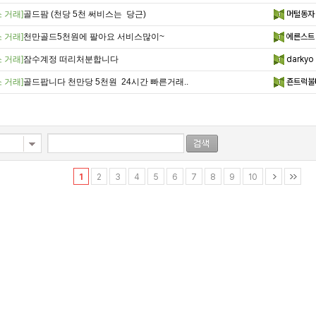
 거래]
골드팜 (천당 5천 써비스는 당근)
머털동자
 거래]
천만골드5천원에 팔아요 서비스많이~
에른스트
 거래]
잠수계정 떠리처분합니다
darkyo
 거래]
골드팝니다 천만당 5천원 24시간 빠른거래..
죤트럭불
1
2
3
4
5
6
7
8
9
10