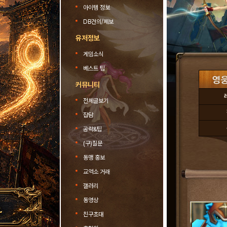
아이템 정보
DB건의/제보
유저정보
게임소식
베스트 팁
커뮤니티
전체글보기
잡담
공략&팁
(구)질문
동맹 홍보
교역소 거래
갤러리
동영상
친구초대