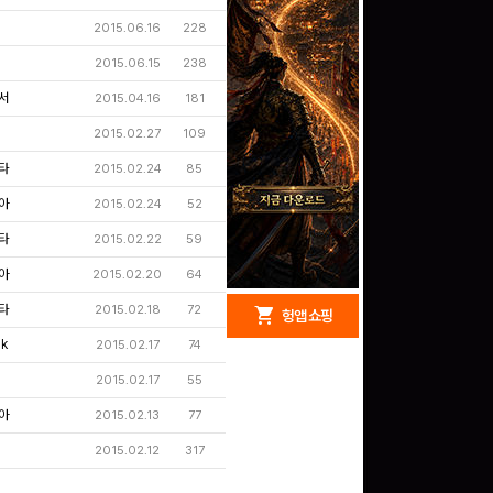
2015.06.16
228
2015.06.15
238
서
2015.04.16
181
2015.02.27
109
타
2015.02.24
85
아
2015.02.24
52
타
2015.02.22
59
아
2015.02.20
64
타
2015.02.18
redeem
72
shopping_cart
헝앱 경품
헝앱 쇼핑
ik
2015.02.17
74
2015.02.17
55
아
2015.02.13
77
구글 플레이 기프트카드
5,000원 (추첨)
2015.02.12
317
100
밥알