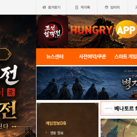
뉴스센터
사전예약/쿠폰
스마트 게
베나토르 f
게임정보DB
영웅 정보