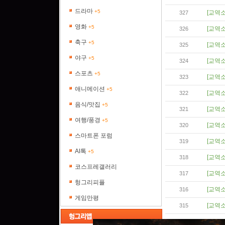
드라마
+5
[교역소
327
영화
+5
[교역소
326
축구
+5
[교역소
325
야구
+5
[교역소
324
스포츠
+5
[교역소
323
애니메이션
+5
[교역소
322
음식/맛집
+5
[교역소
321
여행/풍경
+5
[교역소
320
스마트폰 포럼
[교역소
319
AI톡
+5
[교역소
318
코스프레갤러리
[교역소
317
헝그리피플
[교역소
316
게임만평
[교역소
315