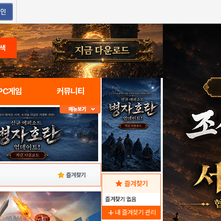
색
PC게임
커뮤니티
즐겨찾기
star
즐겨찾기
즐겨찾기 없음
add
내 즐겨찾기 관리