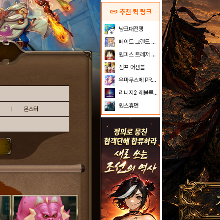
link
추천 퀵 링크
냥코대전쟁
페이트 그랜드 오더
원피스 트레저 크루즈
점프 어셈블
우마무스메 PRETTY DERBY
리니지2 레볼루션
원스휴먼
몬스터