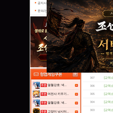
공지사항
문의/건의
[교역소
314
[교역소
313
[교역소
312
[교역소
311
[교역소
310
[교역소
309
[교역소
308
[교역소
307
열혈강호: 넥...
[교역소
306
여전사 키우기...
[교역소
305
[교역소
304
열혈강호: 넥...
[교역소
303
고양이 낚시터...