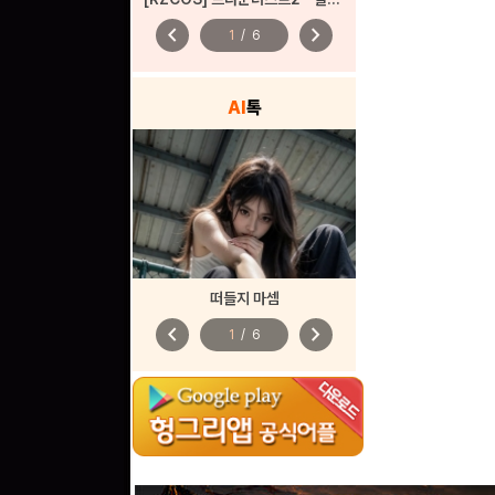
chevron_left
chevron_right
1
/
6
AI
톡
떠들지 마셈
chevron_left
chevron_right
1
/
6