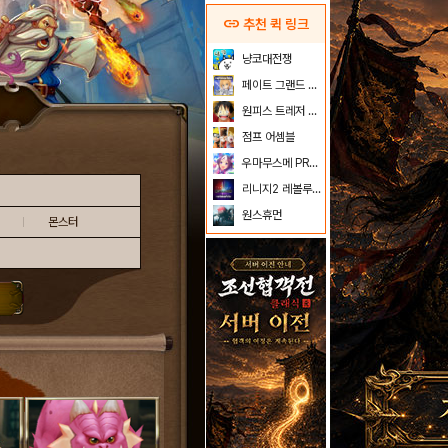
link
추천 퀵 링크
냥코대전쟁
페이트 그랜드 오더
원피스 트레저 크루즈
점프 어셈블
우마무스메 PRETTY DERBY
리니지2 레볼루션
원스휴먼
몬스터