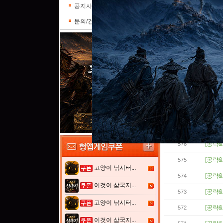
[공략&
582
공지사항
문의/건의
[공략&
581
[공략&
580
[공략&
579
[공략&
578
[공략&
577
[공략&
576
[공략&
575
고양이 낚시터...
[공략&
574
이것이 삼국지...
[공략&
573
고양이 낚시터...
[공략&
572
이것이 삼국지...