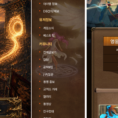
아이템 정보
DB건의/제보
유저정보
게임소식
베스트 팁
커뮤니티
전체글보기
잡담
공략&팁
(구)질문
동맹 홍보
교역소 거래
갤러리
동영상
친구초대