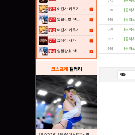
[공략&
571
여전사 키우기...
[공략&
570
열혈강호: 넥...
[공략&
569
[공략&
568
여전사 키우기...
[공략&
567
그레이 사가
[공략&
566
열혈강호: 넥...
코스프레
갤러리
[RZCOS] 브라운더스트2 - 빌헬미나 (Model. JooA)