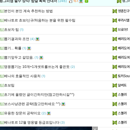
헝그
 헝그리앱 필수 상식! 밥알 획득 안내서
(248)
151
팁]
본인이 본인 계속 추천하는 방법
영혼친구
팁]
베나토르 초보/신규/처음하는 분을 위한 필수팁
루카시엘
팁]
초보자 팁
브로아1
(1)
팁]
뽑기결과와 조언
베러도여
(4)
팁]
뽑기... 확률
베러도여
(1)
팁]
뽑기앞두고 갈았음.
베러도여
(1)
팁]
영웅뽑기는 10개+1개셋트를쓰는게 좋은듯
베러도여
(2)
팁]
베나의 효율적인 사용처
토끼Sou
(1)
팁]
초보팁
알버트
팁]
초기에 올렸던 글이긴하지만(참고만하시길^^)
스멜러
팁]
보스사냥관련 공략(참고만하세요 ^^)
스멜러
팁]
유용한 장문의 공략이요
스멜러
(2)
팁]
베나토르 12월 영웅별 등급표입니다
스멜러
(3)