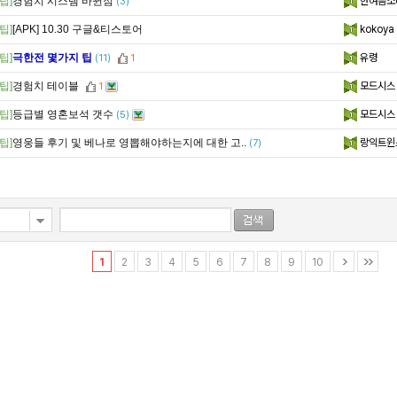
팁]
경험치 시스템 바뀐점
한여름소
(3)
팁]
[APK] 10.30 구글&티스토어
kokoya
팁]
극한전 몇가지 팁
유령
(11)
1
팁]
경험치 테이블
모드시스
1
팁]
등급별 영혼보석 갯수
모드시스
(5)
팁]
영웅들 후기 및 베나로 영뽑해야하는지에 대한 고..
랑익트윈
(7)
1
2
3
4
5
6
7
8
9
10