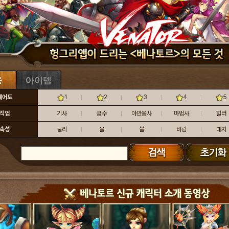
레어도
1
2
3
4
5
직업
기사
궁수
야만용사
마법사
힐러
속성
물리
물
불
바람
대지