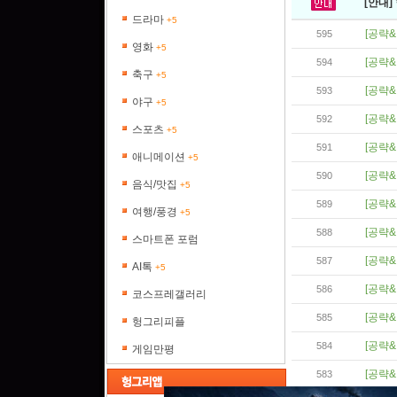
[안내]
드라마
+5
[공략&
595
영화
+5
[공략&
594
축구
+5
[공략&
593
야구
+5
[공략&
592
스포츠
+5
[공략&
591
애니메이션
+5
[공략&
590
음식/맛집
+5
[공략&
589
여행/풍경
+5
[공략&
588
스마트폰 포럼
[공략&
587
AI톡
+5
[공략&
586
코스프레갤러리
[공략&
585
헝그리피플
[공략&
584
게임만평
[공략&
583