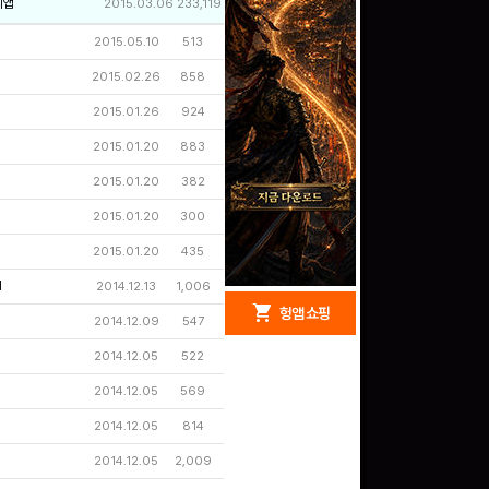
리앱
2015.03.06
233,119
2015.05.10
513
2015.02.26
858
2015.01.26
924
2015.01.20
883
2015.01.20
382
2015.01.20
300
2015.01.20
435
l
2014.12.13
1,006
redeem
shopping_cart
헝앱 경품
헝앱 쇼핑
2014.12.09
547
2014.12.05
522
2014.12.05
569
구글 플레이 기프트카드
2014.12.05
814
5,000원 (추첨)
100
밥알
2014.12.05
2,009