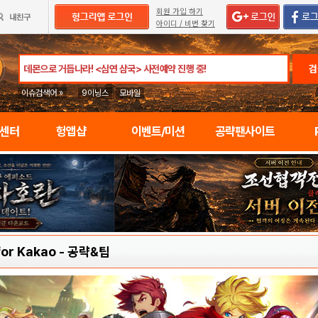
회원 가입 하기
아이디 / 비번 찾기
검
이슈검색어 »
9이닝스
모바일
임센터
헝앱샵
이벤트/미션
공략팬사이트
or Kakao
-
공략&팁