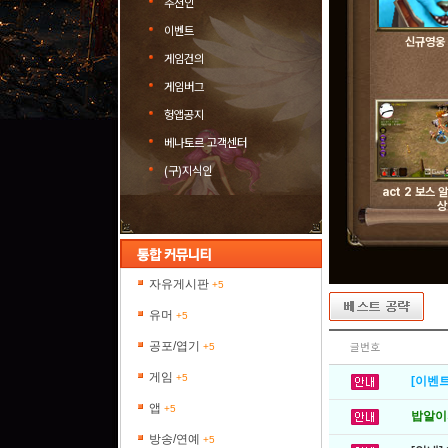
추천인
이벤트
신규영웅
게임건의
게임버그
헝앱공지
베나토르 고객센터
(구)지식인
act 2 보스
상
자유게시판
+5
유머
+5
공포/엽기
+5
글번호
게임
+5
[이벤트
앱
+5
밥알이의
방송/연예
+5