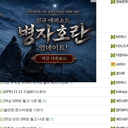
팁]
초보 팁..
렌보현영
(1)
팁]
덱구성좀 봐주세요
NS허니
팁]
엑트2깨기
HOLIC
팁]
54상 베리트 영주+힐러 두마리로 잡는 방법.
다정아수
(3)
팁]
지스타2014 쿠폰.~
sotihc
(2)
팁]
[쿠폰] 지스타쿠폰번호
효이루
(11)
1
팁]
5성 무속성 머큐리 vs 4성 물의 베르나토테
NS허니
(1)
팁]
[APK] 11.13 구글&티스토어
kokoya
팁]
24상 100번 돌고 나온 템
새드n르
(5)
팁]
쓸만한 몬스터영웅 기르기
원더보이
팁]
25상 던전 100번 돌고 나온 템
새드n르
(1)