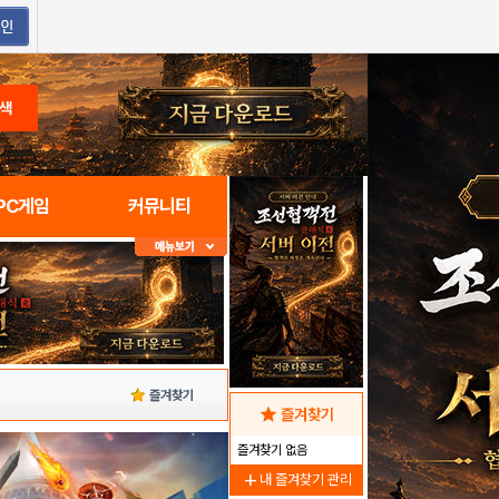
색
PC게임
커뮤니티
즐겨찾기
star
즐겨찾기
즐겨찾기 없음
add
내 즐겨찾기 관리