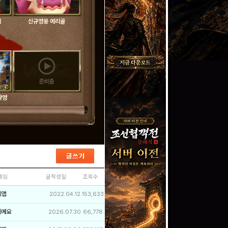
테
신규영웅 에리골
략영
네임
글작성일
조회수
리앱
2022.04.12
153,633
이에요
2026.07.30
66,778