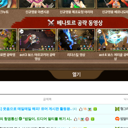
 크누트
신규영웅 아센시온
신규영웅 체조요정 마리아
신규영웅 베르나도
 알로켄 공략영
act3 보스 마르코키아 공략
리더스킬 영상
act4 보스 에리골 공
영상
상
글제목
닉
헝그
] 웃음으로 매일매일 해피! 유머 게시판 활동왕..
(4)
18
밥알
 헝앱통신 ⑲ “밥알이, 드디어 멀티를 뛰기 시..
1