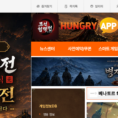
뉴스센터
사전예약/쿠폰
스마트 게
베나토르 f
게임정보DB
영웅 정보