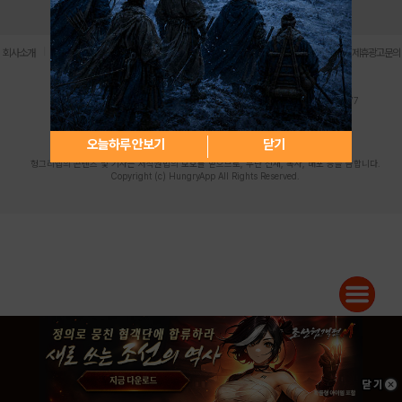
로그인
PC버전
전체앱
|
|
|
|
|
회사소개
이용약관
개인정보 처리방침
청소년 보호정책
불법촬영물 신고센터
제휴광고문의
사업자등록번호:119-86-61101 (주)스마트나우 대표이사:송현두
주소: 서울시 금천구 가산디지털1로 171 연락처:063-284-8635 팩스:02-6265-0377
청소년보호책임자:김동욱
desk@hungryapp.co.kr
등록번호:서울아02322 | 등록일자:2016년4월25일
발행인:(주)스마트나우 송현두 | 편집인:김동욱
오늘하루 안보기
닫기
헝그리앱의 콘텐츠 및 기사는 저작권법의 보호를 받으므로, 무단 전재, 복사, 배포 등을 금합니다.
Copyright (c) HungryApp All Rights Reserved.