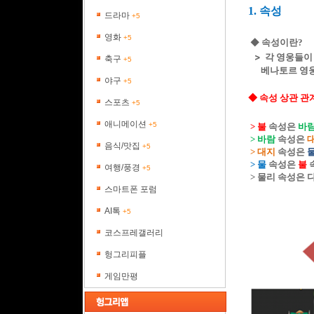
1. 속성
드라마
+5
영화
+5
◆
속성이란
?
>
각 영웅들이
축구
+5
베나토르 영웅
야구
+5
◆ 속성 상관 관
스포츠
+5
애니메이션
+5
> 불
속성은
바
> 바람
속성은
음식/맛집
+5
> 대지
속성은
> 물
속성은
불
여행/풍경
+5
> 물리 속성은 
스마트폰 포럼
AI톡
+5
코스프레갤러리
헝그리피플
게임만평