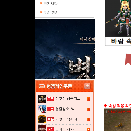
공지사항
문의/건의
이것이 삼국지...
◆ 속성 적용 화
열혈강호: 넥...
고양이 낚시터...
그레이 사가