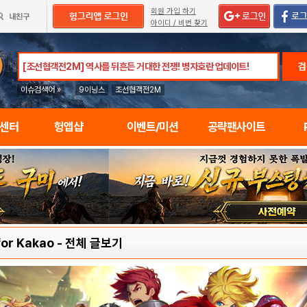
회원 가입 하기
아이디 / 비번 찾기
검
이슈검색어 »
9이닝스
조선협객전2M
임센터
헝앱샵
이벤트/미션
공략팬사이트
or Kakao
-
전체 글보기