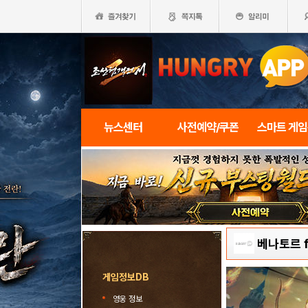
뉴스센터
사전예약/쿠폰
스마트 게
베나토르 f
게임정보DB
영웅 정보