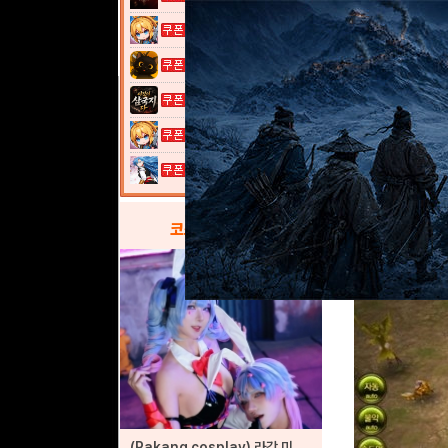
여전사 키우기...
고양이 낚시터...
이것이 삼국지...
여전사 키우기...
열혈강호: 넥...
코스프레
갤러리
◆ 반대 속성 적
(Rakang cosplay) 라강 미쿠 코스프레