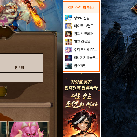
link
추천 퀵 링크
냥코대전쟁
페이트 그랜드 오더
원피스 트레저 크루즈
점프 어셈블
우마무스메 PRETTY DERBY
리니지2 레볼루션
원스휴먼
몬스터