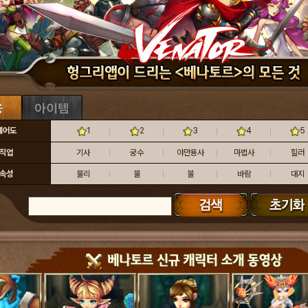
레어도
1
2
3
4
5
직업
기사
궁수
야만용사
마법사
힐러
속성
물리
물
불
바람
대지