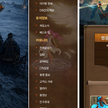
아이템 정보
DB건의/제보
유저정보
게임소식
베스트 팁
커뮤니티
전체글보기
잡담
공략&팁
(구)질문
동맹 홍보
교역소 거래
갤러리
동영상
친구초대