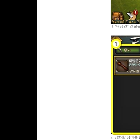
1."
대장간
"
건물을
2.
강화할 장비를 