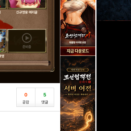
테
신규영웅 에리골
략영
0
5