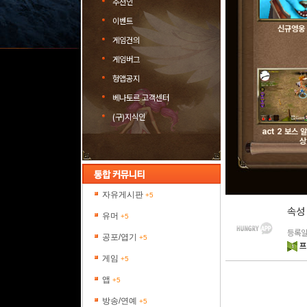
추천인
이벤트
신규영웅
게임건의
게임버그
헝앱공지
베나토르 고객센터
(구)지식인
act 2 보스
상
자유게시판
+5
속성
유머
+5
등록일 
공포/엽기
+5
프
게임
+5
앱
+5
방송/연예
+5