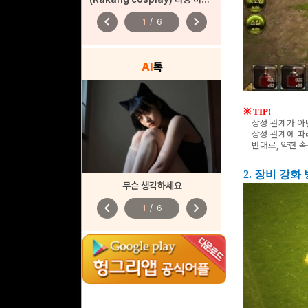
chevron_left
chevron_right
1
/
6
AI
톡
※ TIP!
- 상성 관계가 
- 상성 관계에 따
- 반대로, 약한 
2.
장
비 강화
무슨 생각하세요
chevron_left
chevron_right
1
/
6