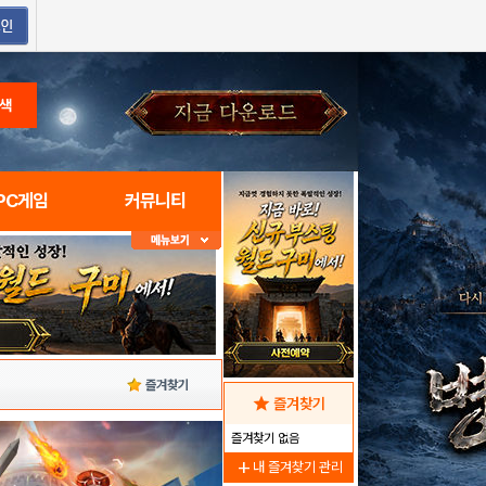
색
PC게임
커뮤니티
즐겨찾기
star
즐겨찾기
즐겨찾기 없음
add
내 즐겨찾기 관리