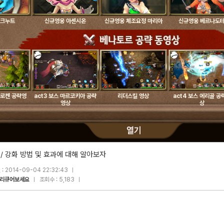
 크누트
신규영웅 아센시온
신규영웅 체조요정 마리아
신규영웅 베르나도
 알로켄 공략영
act3 보스 마르코키아 공략
리더스킬 영상
act4 보스 에리골 공
영상
상
 / 강화 방법 및 효과에 대해 알아보자
: 2014-09-04 22:32:43
리큐어보세요
조회수 : 5,183