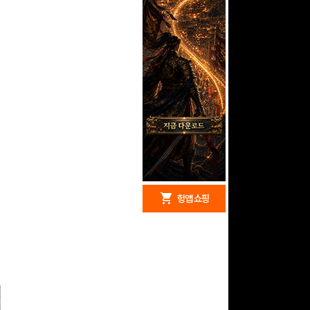
redeem
shopping_cart
헝앱 경품
헝앱 쇼핑
문화상품권 10000원
(추첨)
100
밥알