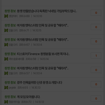
동맹 홍보
동맹 만들었습니다 독특한 닉네임 가입부탁드립니..
0
생양아치
조회수:89
| 14.10.16
동맹 홍보
여자동맹마스터랑 친목 및 공유할 "페라리"..
0
민율으리
조회수:71
| 14.10.15
동맹 홍보
여자동맹마스터랑 친목 및 공유할 "페라리"..
0
민율으리
조회수:67
| 14.10.14
동맹 홍보
티스토어 Firenze 동맹분들 보시면 쪽지나..
1
러브송포바비롱
조회수:58
| 14.10.14
동맹 홍보
여자동맹마스터랑 친목 및 공유할 "페라리"..
0
민율으리
조회수:57
| 14.10.14
동맹 홍보
광주 친목을위한 신생 동맹 소개합니다
0
psykik
조회수:55
| 14.10.13
동맹 홍보
계 모임 모아봅니다.
0
창공의이슬
조회수:72
| 14.10.13