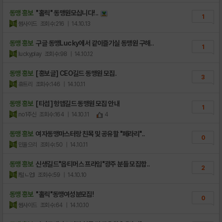
동맹 홍보
"홀릭" 동맹원모십니다!..
1
썸사이드
조회수:216
| 14.10.13
동맹 홍보
구글 동맹Lucky에서 같이즐기실 동맹원 구해..
1
luckyplay
조회수:98
| 14.10.12
동맹 홍보
[홍보글] CEO길드 동맹원 모집.
3
휴트리
조회수:146
| 14.10.11
동맹 홍보
[티섭] 헝앱길드 동맹원 모집 안내
1
no1주신
조회수:164
| 14.10.11
4
동맹 홍보
여자동맹마스터랑 친목 및 공유할 "페라리"..
0
민율으리
조회수:50
| 14.10.11
동맹 홍보
신생길드"옵티머스 프라임"광주 분들 모집합..
2
l털ㄴ업l
조회수:59
| 14.10.10
동맹 홍보
"홀릭"동맹여성분모집!
0
썸사이드
조회수:64
| 14.10.10