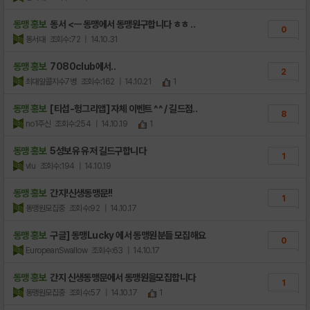
동맹 홍보
동서 <ㅡ 동맹에서 동맹원구합니다 ㅎㅎ ..
0
동서대
조회수:72
| 14.10.31
동맹 홍보
7080club에서..
2
최대알콜지수7병
조회수:162
| 14.10.21
1
동맹 홍보
[티섭-헝그리앱] 자체 이벤트 ^^ / 길드점..
8
no1주신
조회수:254
| 14.10.19
1
동맹 홍보
5성보유 유저 길드구합니다
1
vlu
조회수:194
| 14.10.19
동맹 홍보
간지!신생동맹문!!
1
동맹원모집중
조회수:92
| 14.10.17
동맹 홍보
구글] 동맹Lucky 에서 동맹원분들 모집해요
0
EuropeanSwallow
조회수:63
| 14.10.17
동맹 홍보
간지 신생동맹문에서 동맹원을모집합니다
1
동맹원모집중
조회수:57
| 14.10.17
1