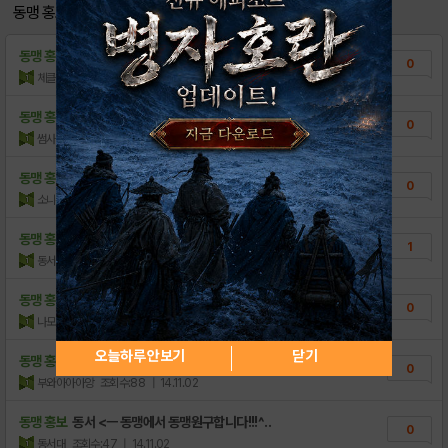
[안내] 서비스 종료 공지
0
동맹 홍보
[안내] 베나토르 for itembay 서비스..
0
동맹 홍보
구글섭 동맹 가입하실분
0
[안내] 헝그리앱 TV 베나토르 방송안내
3
체클꿀잼
조회수:101
| 14.11.20
[등급표] 영웅등급표 (수정)
42
동맹 홍보
구글홀릭동맹모집!
0
썸사이드
조회수:108
| 14.11.18
[공략&영상] 광역평타?! 신규영웅 블라디아
15
[공략&영상] 신규영웅 크누트
동맹 홍보
구글 Lucky 동맹원 모셔요^^
12
0
소니온
조회수:65
| 14.11.10
[베나토르 공략 영상 모음집]
4
동맹 홍보
동서 동맹에서 같이 꾸려나가실 동맹원구합니다 ..
[가이드] 알면 도움 되는 베나토르 가이드
1
5
동서대
조회수:94
| 14.11.06
[공략집] 반드시 읽어봐야하는 공략 모음집 v..
29
동맹 홍보
구썹 동맹 가입 원해여~
0
[안내] 쿠폰 오류 안내드립니다.
13
나모
조회수:37
| 14.11.03
오늘하루 안보기
닫기
동맹 홍보
동맹가입하실분들 계시면 -> 한솔 검색후..
0
부와아아아앙
조회수:88
| 14.11.02
동맹 홍보
동서 <ㅡ 동맹에서 동맹원구합니다!!!^..
0
동서대
조회수:47
| 14.11.02