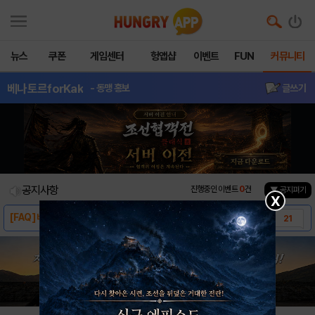
뉴스
쿠폰
게임센터
헝앱샵
이벤트
FUN
커뮤니티
베나토르forKak
- 동맹 홍보
글쓰기
공지사항
진행중인 이벤트
0
건
▼ 공지펴기
X
[FAQ] 베나토르 주요 질문 모음
21
[안내] 베나토르 상단 동영상 컨텐츠 추가
6
베나토르 for kakao :드래곤의 미궁 사..
0
[점검](완료) 10/22(목) 10:30 ~..
0