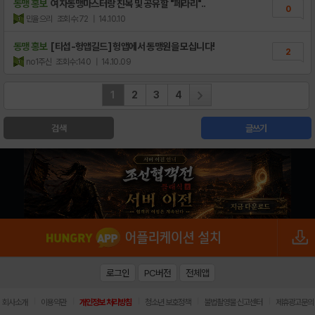
동맹 홍보
여자동맹마스터랑 친목 및 공유할 "페라리"..
0
민율으리
조회수:72
| 14.10.10
동맹 홍보
[티섭-헝앱길드] 헝앱에서 동맹원을 모십니다!
2
no1주신
조회수:140
| 14.10.09
1
2
3
4
검색
글쓰기
로그인
PC버전
전체앱
|
|
|
|
|
회사소개
이용약관
개인정보 처리방침
청소년 보호정책
불법촬영물 신고센터
제휴광고문의