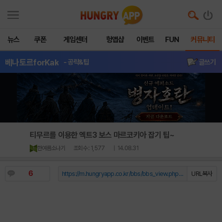
뉴스
쿠폰
게임센터
헝앱샵
이벤트
FUN
커뮤니티
베나토르forKak
- 공략&팁
글쓰기
티무르를 이용한 엑트3 보스 마르코키아 잡기 팁~
한여름소나기
조회수 : 1,577
| 14.08.31
6
https://m.hungryapp.co.kr/bbs/bbs_view.php?durl=Y...
URL복사