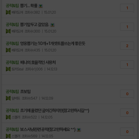
공략&팁
뽑기... 확률
1
베러도여
조회수:382
| 15.01.20
공략&팁
뽑기앞두고 갈았음.
1
베러도여
조회수:300
| 15.01.20
공략&팁
영웅뽑기는 10개+1개셋트를쓰는게 좋은듯
2
베러도여
조회수:435
| 15.01.20
공략&팁
베나의 효율적인 사용처
1
토끼Soul
조회수:1,006
| 14.12.13
공략&팁
초보팁
0
알버트
조회수:547
| 14.12.09
공략&팁
초기에 올렸던 글이긴하지만(참고만하시길^^)
0
스멜러
조회수:522
| 14.12.05
공략&팁
보스사냥관련 공략(참고만하세요 ^^)
0
스멜러
조회수:569
| 14.12.05