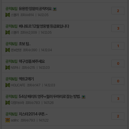
공략&팁
유용한 장문의 공략이요
2
스멜러
조회수:814
| 14.12.05
공략&팁
베나토르 12월 영웅별 등급표입니다
3
스멜러
조회수:2,009
| 14.12.05
공략&팁
초보 팁..
1
렌보현영
조회수:390
| 14.12.04
공략&팁
덱구성좀 봐주세요
0
NS허니
조회수:215
| 14.12.03
공략&팁
엑트2깨기
0
HOLICAFE
조회수:147
| 14.12.03
공략&팁
54상 베리트 영주+힐러 두마리로 잡는 방법.
3
다정아수라
조회수:783
| 14.11.26
공략&팁
지스타2014 쿠폰.~
2
sotihc
조회수:793
| 14.11.22