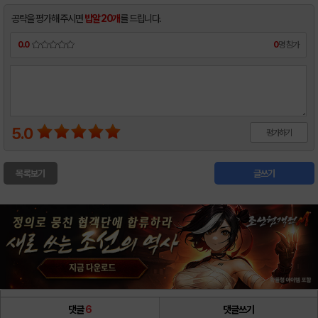
공략을 평가해 주시면
밥알 20개
를 드립니다.
0.0
0
명 참가
5.0
평가하기
목록보기
글쓰기
댓글
6
댓글쓰기