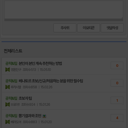
주사위
이모티콘
전체리스트
공략&팁
본인이 본인 계속 추천하는 방법
0
영혼친구
조회수:513
| 15.05.10
공략&팁
베나토르 초보/신규/처음하는 분을 위한 필수팁
0
루카시엘
조회수:858
| 15.02.26
공략&팁
초보자 팁
1
브로아1
조회수:924
| 15.01.26
공략&팁
뽑기결과와 조언
4
베러도여
조회수:883
| 15.01.20