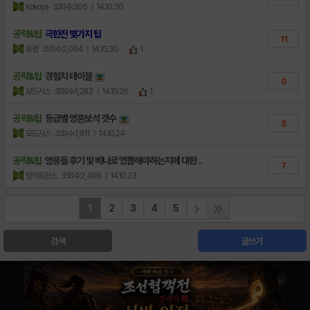
kokoya
조회수:305
| 14.10.30
공략&팁
극한전 몇가지 팁
11
유령
조회수:2,064
| 14.10.30
1
공략&팁
경험치 테이블
0
모드시스
조회수:1,283
| 14.10.26
1
공략&팁
등급별 영혼보석 갯수
5
모드시스
조회수:1,911
| 14.10.24
공략&팁
영웅들 후기 및 베나로 영뽑해야하는지에 대한 ..
7
랑익트윈스
조회수:2,496
| 14.10.23
1
2
3
4
5
검색
글쓰기