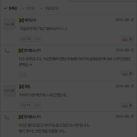
등록순
최신순
댓글많은순
2014-08-31
베러도여
구글유저이신가요? 벌써 42?ㅎㄷㄷ
댓글
1
개
신고
0
2014-08-31
한여름소나기
티슷 유저입니다..ㅋ오픈때부터했는데 농땡이부리며 슬렁슬렁 하다보니 아직 만렙은
못찍은..ㅠ
0
신고
2014-08-31
햄밀
티무르 5성어떤가요 나오긴했는대..
댓글
1
개
신고
0
2014-08-31
한여름소나기
5성은 묻지도말고 따지지도말고 일단 쓰시면 됩니다...
별의 갯수는 모든것을 초월합니다.. .