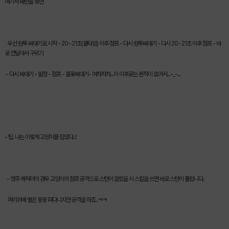
여기서 패턴을 보면
우선 원투 싸대기로 시작 - 20~21초(쿨타임) 이후 점프 - 다시 원투싸대기 - 다시 20~21초 이후 점프 - 바
로 연달아서 구르기
- 다시 싸대기 - 발정 - 점프 - 불꽃싸대기- 여차저차...이 이후로는 본적이 없어서...-_-...
- 팁. 나는 이렇게 고양이를 잡았다..!
- 영주 케릭터의 경우 고양이의 점프 공격으로 스턴이 걸렸을 시 스킬을 쓰면 바로 스턴이 풀립니다.
머리위에 별은 둥둥 떠다니지만 공격을 하죠..ㅋㅋ