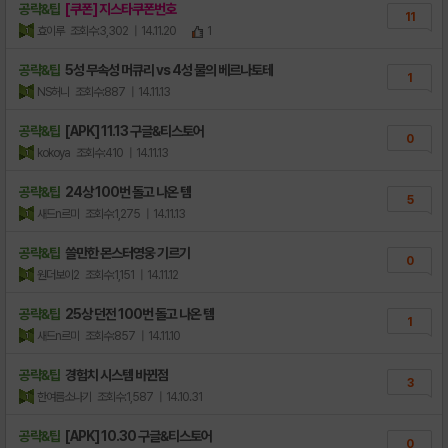
공략&팁
[쿠폰] 지스타쿠폰번호
11
효이루
조회수:3,302
| 14.11.20
1
공략&팁
5성 무속성 머큐리 vs 4성 물의 베르나토테
1
NS허니
조회수:887
| 14.11.13
공략&팁
[APK] 11.13 구글&티스토어
0
kokoya
조회수:410
| 14.11.13
공략&팁
24상 100번 돌고 나온 템
5
새드n르미
조회수:1,275
| 14.11.13
공략&팁
쓸만한 몬스터영웅 기르기
0
원더보이2
조회수:1,151
| 14.11.12
공략&팁
25상 던전 100번 돌고 나온 템
1
새드n르미
조회수:857
| 14.11.10
공략&팁
경험치 시스템 바뀐점
3
한여름소나기
조회수:1,587
| 14.10.31
공략&팁
[APK] 10.30 구글&티스토어
0