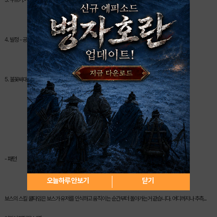
3. 구르기.- 데굴데굴 굴러서 짓밟히는 대상에 데미지.
4. 발정 - 공속 버프. 발정이 나서 미친듯이 싸대기를 날림.
5. 불꽃싸대기 - 강하게 싸대기 한방 날림. 많이 강하진 않은듯..
- 패턴
오늘하루 안보기
닫기
보스의 스킬 쿨타임은 보스가 유저를 인식하고 움직이는 순간부터 돌아가는거 같습니다. 어디까지나 추측...