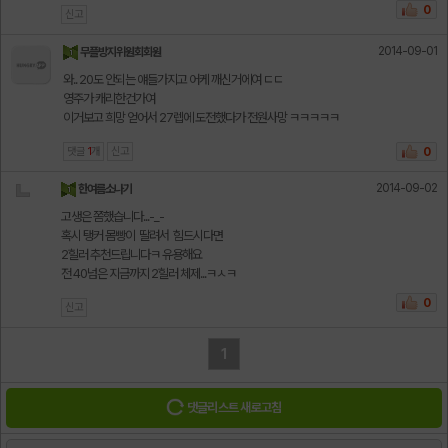
0
신고
2014-09-01
무플방지위원회회원
와.. 20도 안되는 얘들가지고 어케 깨신거에여 ㄷㄷ
영주가 캐리한건가여
이거보고 희망 얻어서 27렙에 도전했다가 전원사망 ㅋㅋㅋㅋㅋ
댓글
1
개
신고
0
2014-09-02
한여름소나기
고생은 쫌했습니다...-_-
혹시 탱커 몸빵이 딸려서 힘드시다면
2힐러 추천드립니다ㅋ 유용해요
전 40넘은 지금까지 2힐러 체제...ㅋㅅㅋ
0
신고
1
댓글리스트 새로고침