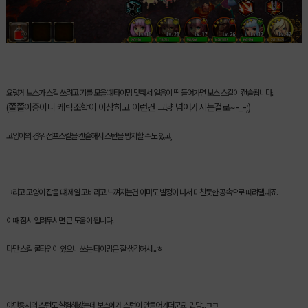
요렇게 보스가 스킬 쓰려고 기를 모을떄 타이밍 맞춰서 얼음이 딱 들어가면 보스 스킬이 캔슬됩니다.
(쫄쫄이중이니 케릭조합이 이상하고 이런건 그냥 넘어가시는걸로~-_-;)
고양이의 경우 점프스킬을 캔슬해서 스턴을 방지할 수도 있고,
그리고 고양이 잡을 떄 제일 고비라고 느껴지는건 아마도 발정이 나서 미친듯한 공속으로 때려댈때죠.
이때 잠시 얼려두시면 큰 도움이 됩니다.
다만 스킬 쿨타임이 있으니 쓰는 타이밍은 잘 생각해서...ㅎ
야만용사의 스턴도 실험해봤는데 보스에게 스턴이 안들어가더군요 민망...ㅋㅋ