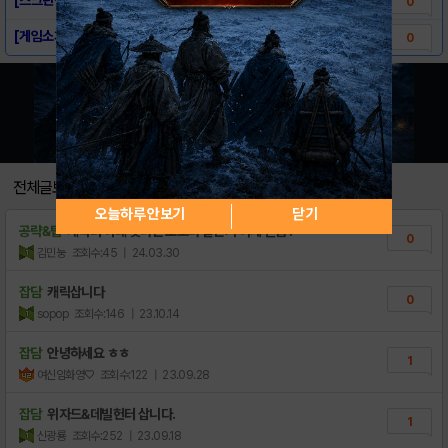
0
[게임소개] - 불멸의 깨어남
0
전체글보기
오늘하루 안보기
닫기
공략&팁
캐릭터 아래 빛나는 오로라 같은거 어케 얻음?
0
김민눙
조회수:45
| 24.03.30
잡담
캐릭삽니다
0
sopop
조회수:146
| 23.10.14
잡담
안녕하세요 ㅎㅎ
1
여신임화영♡
조회수:122
| 23.09.28
잡담
위자드&데빌헌터 삽니다.
1
신광룡
조회수:252
| 23.09.18