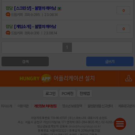
잡담
[스크린샷] - 불멸의 깨어남
0
드림키퍼
조회수:285
| 23.08.14
잡담
[게임소개] - 불멸의 깨어남
0
드림키퍼
조회수:316
| 23.08.14
1
검색
글쓰기
로그인
PC버전
전체앱
|
|
|
|
|
회사소개
이용약관
개인정보 처리방침
청소년 보호정책
불법촬영물 신고센터
제휴광고문의
사업자등록번호:119-86-61101 (주)스마트나우 대표이사:송현두
주소: 서울시 금천구 가산디지털1로 171 연락처:063-284-8635 팩스:02-6265-0377
청소년보호책임자:김동욱
desk@hungryapp.co.kr
등록번호:서울아02322 | 등록일자:2016년4월25일
발행인:(주)스마트나우 송현두 | 편집인:김동욱