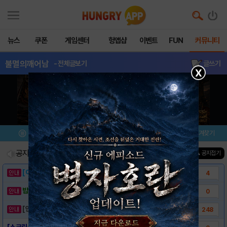
뉴스
쿠폰
게임센터
헝앱샵
이벤트
FUN
커뮤니티
불멸의깨어남
- 전체글보기
글쓰기
X
메뉴
이벤트/미션
설치/평가
즐겨찾기
공지사항
진행중인 이벤트
0
건
▲ 공지접기
[이벤트] 웃음으로 매일매일 해피! 유머 게시..
4
밥알이의 헝앱통신 ⑲ “밥알이, 드디어 멀티를..
0
[안내] 헝그리앱 필수 상식! 밥알 획득 안내..
248
[스크린샷] - 불멸의 깨어남