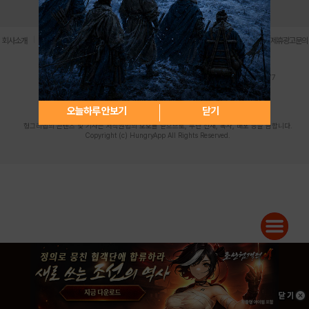
로그인
PC버전
전체앱
|
|
|
|
|
회사소개
이용약관
개인정보 처리방침
청소년 보호정책
불법촬영물 신고센터
제휴광고문의
사업자등록번호:119-86-61101 (주)스마트나우 대표이사:송현두
주소: 서울시 금천구 가산디지털1로 171 연락처:063-284-8635 팩스:02-6265-0377
청소년보호책임자:김동욱
desk@hungryapp.co.kr
등록번호:서울아02322 | 등록일자:2016년4월25일
발행인:(주)스마트나우 송현두 | 편집인:김동욱
오늘하루 안보기
닫기
헝그리앱의 콘텐츠 및 기사는 저작권법의 보호를 받으므로, 무단 전재, 복사, 배포 등을 금합니다.
Copyright (c) HungryApp All Rights Reserved.