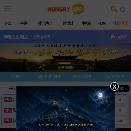
뉴스
쿠폰
게임센터
헝앱샵
이벤트
FUN
커뮤니티
젠레스존제로
- 전체글보기
글쓰기
메뉴
이벤트/미션
설치/평가
즐겨찾기
X
공지사항
진행중인 이벤트
0
건
▲ 공지접기
[이벤트] 웃음으로 매일매일 해피! 유머 게시..
4
밥알이의 헝앱통신 ⑲ “밥알이, 드디어 멀티를..
0
[안내] 헝그리앱 필수 상식! 밥알 획득 안내..
248