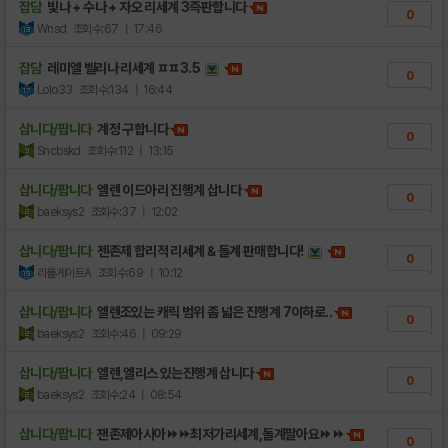
잡담
빛나 + 수나 + 자오 리세계 3즉판합니다
0
Wnsd
조회수:67
| 17:46
잡담
레미엘 벨리나 리세계 ㅍㅍ3.5
0
Lolo33
조회수:134
| 16:44
삽니다/팝니다
계정 구합니다
0
Sncbskd
조회수:112
| 13:15
삽니다/팝니다
엘렌 이드아리 진행계 삽니다
0
baeksys2
조회수:37
| 12:02
삽니다/팝니다
젠존제 합리적 리세계 & 돌계 판매합니다!
0
리롤게이트A
조회수:69
| 10:12
삽니다/팝니다
엘렌조있는 캐릭 범위 좀 넓은 진행계 7이하로..
0
baeksys2
조회수:46
| 09:29
삽니다/팝니다
엘렌,엘리스 있는진행계 삽니다
0
baeksys2
조회수:24
| 08:54
삽니다/팝니다
잰존제아시아⏩⏩최저가리세계,돌계팔아요⏩⏩
0