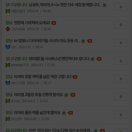
삽니다/팝니다
남궁우,아리아,수나+명전 다수 계정 판매합니다..
0
라헬의설아
조회수:11
| 19:46
잡담
젠존제 거래하러 오세요!
0
그냥이대로
조회수:13
| 18:16
잡담
kr 엽빛나 다이아린1돌 시시아 자오 등등 리..
0
성ㅁ
조회수:10
| 18:14
삽니다/팝니다
레미엘1돌 시사회스킨명전캐다수 팝니다
0
bbbbbb11111
조회수:21
| 17:18
잡담
미야비 포함 캐릭풀 넓은 계정 구합니다
0
아이스코림
조회수:14
| 16:27
잡담
레미엘 2돌등 효돌 진행계 팔아요
0
ai hup
조회수:63
| 13:43
잡담
미야비 풀등 캐풀 넓은계 팔아요
0
팜고양이
조회수:82
| 11:38
삽니다/팝니다
빈번, 정지 없는 10＆12렙 국산 손리세 팝..