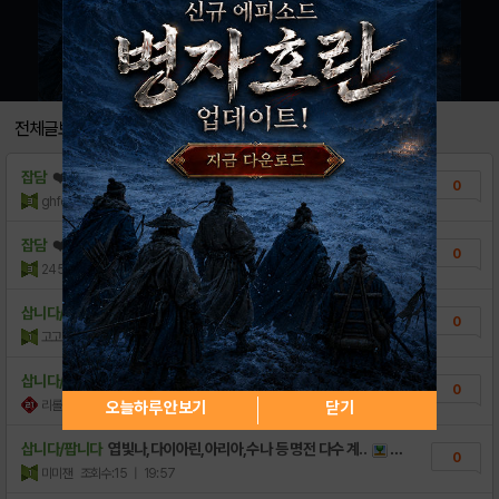
전체글보기
잡담
❤️✅리세계 돌계 특가 팝니다✅❤️
0
ghfddh12567
조회수:1
| 21:30
잡담
❤️파티⏩✅⏩ 젠존제 리세계부터 돌계까지 /대..
0
245623541EDAS
조회수:4
| 21:24
삽니다/팝니다
✨ 젠레스 한정리세계정 모았어요! 구경오세요
0
고고게이밍밍
조회수:3
| 21:13
삽니다/팝니다
[최저가] 젠존제 합리적 리세계 & 돌계 팝..
0
리롤게이트B
조회수:17
| 19:57
오늘하루 안보기
닫기
삽니다/팝니다
엽빛나,다이아린,아리아,수나 등 명전 다수 계..
0
미미잰
조회수:15
| 19:57