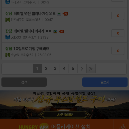
티라고마
조회수:70
| 01:43
잡담
레미엘 명전 벨리나 계정 3 ㅍ
0
카즈하구함
조회수:185
| 00:17
잡담
레미엘 벨리나 리세계 ㅍㅍ
0
Lolo33
조회수:171
| 21:38
잡담
10정도로 계정 구해봐요
0
Ktyv6
조회수:52
| 26.08.05
1
2
3
4
5
검색
글쓰기