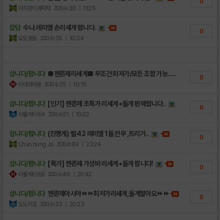
0
미치광이과학자
조회수:30
| 11:25
잡담
수나.레미엘 손리세계 팝니다.
0
오또포토
조회수:35
| 10:34
삽니다/팝니다
■젠존제리세계■ 무조건 최저가/모든 조합 가능..
0
미야야아옹
조회수:25
| 10:15
삽니다/팝니다
[인기] 젠존제 초특가 리세계+돌계 판매합니다..
0
리롤게이트A
조회수:21
| 10:02
삽니다/팝니다
(진행계) 벨 42 레미엘 1돌 전무 ,트리거..
0
Chan hung Jo
조회수:84
| 23:24
삽니다/팝니다
[특가] 젠존제 가성비 리세계+돌계 팝니다!
0
리롤게이트B
조회수:46
| 20:42
삽니다/팝니다
젠존제아시아⏩⏩최저가리세계,돌계팔아요⏩⏩
0
도도리코
조회수:33
| 20:23