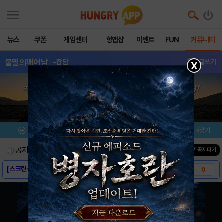
뉴스
쿠폰
게임센터
헝앱샵
이벤트
FUN
커뮤니티
불멸의깨어남
- 잡담
글쓰기
X
메뉴
이벤트/미션
설치/평가
즐겨찾기
공지사항
진행중인 이벤트
0
건
▼ 공지펴기
[스크린샷] - 불멸의 깨어남
0
[게임소개] - 불멸의 깨어남
0