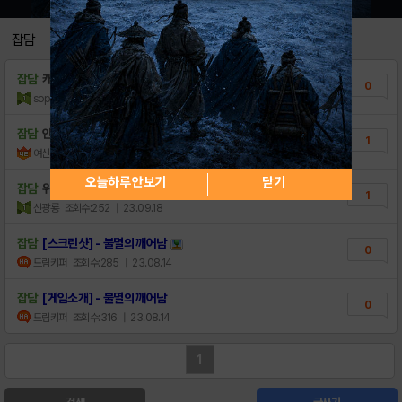
잡담
잡담
캐릭삽니다
0
sopop
조회수:146
| 23.10.14
잡담
안녕하세요 ㅎㅎ
1
여신임화영♡
조회수:122
| 23.09.28
오늘하루 안보기
닫기
잡담
위자드&데빌헌터 삽니다.
1
신광룡
조회수:252
| 23.09.18
잡담
[스크린샷] - 불멸의 깨어남
0
드림키퍼
조회수:285
| 23.08.14
잡담
[게임소개] - 불멸의 깨어남
0
드림키퍼
조회수:316
| 23.08.14
1