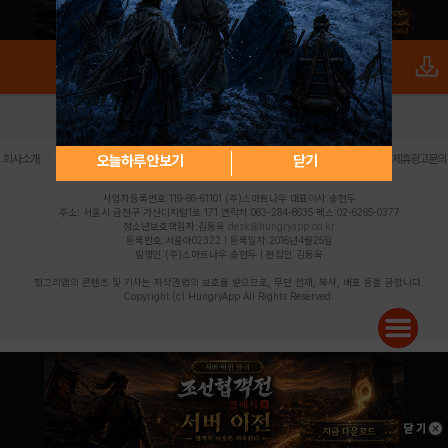
로그인
PC버전
전체앱
|
|
|
|
|
오늘하루 안보기
닫기
회사소개
이용약관
개인정보 처리방침
청소년 보호정책
불법촬영물 신고센터
제휴광고문의
사업자등록번호:119-86-61101 (주)스마트나우 대표이사:송현두
주소: 서울시 금천구 가산디지털1로 171 연락처:063-284-8635 팩스:02-6265-0377
청소년보호책임자:김동욱
desk@hungryapp.co.kr
등록번호:서울아02322 | 등록일자:2016년4월25일
발행인:(주)스마트나우 송현두 | 편집인:김동욱
헝그리앱의 콘텐츠 및 기사는 저작권법의 보호를 받으므로, 무단 전재, 복사, 배포 등을 금합니다.
Copyright (c) HungryApp All Rights Reserved.