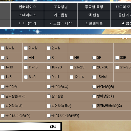
인터페이스
조작방법
종족별 특징
카드의 모
스테이터스
카드합성
덱 편성
클랜 가
1. 시작하기
2. 모험의 시작
3. 클랜배틀
4. 합
성속성
마속성
인속성
N
HN
R
HR
SR
SSR
1~10
11~15
16~20
21~25
26~30
31~35
1~5
6~8
9~11
12~14
15이상
공격상승
공격상승(소)
공격상승(중)
공격상승(특대)
방어상승
방어상승(소)
방어상승(대)
방어상승(특대)
공격&방어상승(소)
공격&방어상승(대)
공격&방어상승(특대)