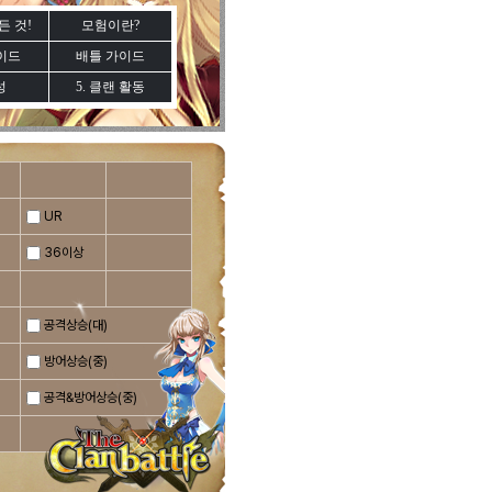
든 것!
모험이란?
이드
배틀 가이드
성
5. 클랜 활동
UR
36이상
공격상승(대)
방어상승(중)
공격&방어상승(중)