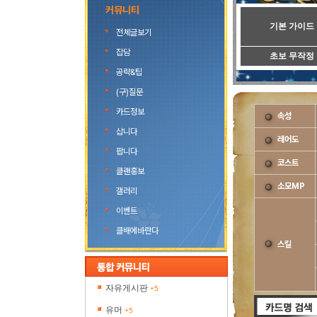
커뮤니티
기본 가이드
전체글보기
잡담
초보 무작정
공략&팁
(구)질문
카드정보
속성
삽니다
레어도
팝니다
코스트
클랜홍보
소모MP
갤러리
이벤트
클배에바란다
스킬
자유게시판
+5
유머
+5