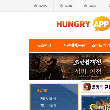
뉴스센터
사전예약/쿠폰
스마트 게
운명의 클
게임DB
카드 맞춤검색
경험치 계산기