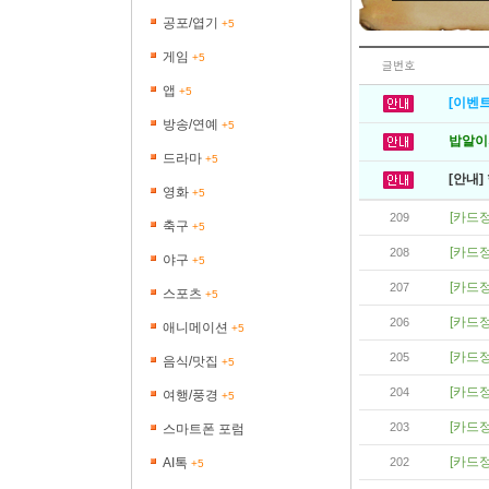
공포/엽기
+5
게임
+5
글번호
앱
+5
[이벤트
방송/연예
+5
밥알이의
드라마
+5
[안내]
영화
+5
[카드정
209
축구
+5
[카드정
208
야구
+5
[카드정
207
스포츠
+5
[카드정
206
애니메이션
+5
[카드정
205
음식/맛집
+5
[카드정
204
여행/풍경
+5
[카드정
203
스마트폰 포럼
[카드정
AI톡
202
+5