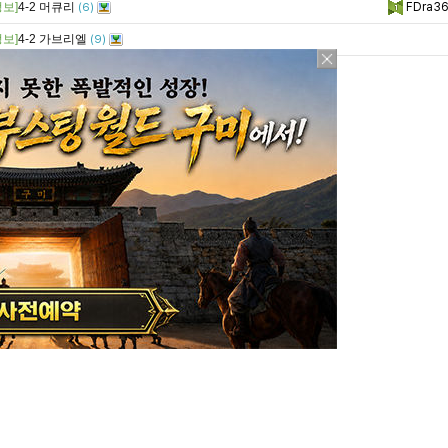
보]
4-2 머큐리
FDra3
(6)
보]
4-2 가브리엘
앗키
(9)
보]
4-3 아이언메이덴입니다
다윗의노
(14)
보]
4-2킹아서 입니다
소울정령
(12)