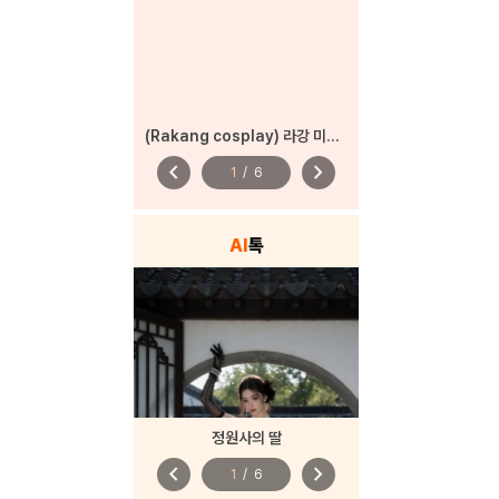
(Rakang cosplay) 라강 미쿠 코스프레
chevron_left
chevron_right
1
/
6
AI
톡
정원사의 딸
chevron_left
chevron_right
1
/
6