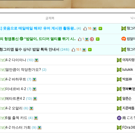
글제목
닉
헝그
] 웃음으로 매일매일 해피! 유머 게시판 활동왕..
(4)
18
밥알
 헝앱통신 ⑲ “밥알이, 드디어 멀티를 뛰기 시..
1
헝그
 헝그리앱 필수 상식! 밥알 획득 안내서
(248)
151
보]
4-2 다이아나
의자지렁
(10)
보]
얼만큼이 적당한가요?
lulukik
(2)
보]
4-2 바하무트
박효神
(7)
보]
미네르바 4-2
행복♥/
(7)
보]
메타트론4 2
말존슨
(13)
보]
4-2 오말리
지존배틀
(6)
보]
6월 출젝 카드
南 こと
(4)
보]
4-2 마스터 가희
FDra3
(9)