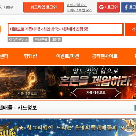
회원 가입 하기
아이디 / 비번 찾기
검
이슈검색어 »
드래곤볼
대전쟁
임센터
헝앱샵
이벤트/미션
공략팬사이트
랜배틀
-
카드정보