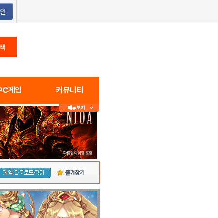
색
PC게임
커뮤니티
즐겨찾기