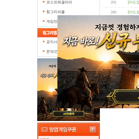
코스프레갤러리
[카드정
201
헝그리피플
[카드정
200
게임만평
[카드정
199
[카드정
198
공지사항
문의/건의