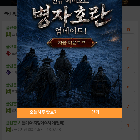
★★★ㅡㅡ클 정모 ' 진짜' 후기★★★ (..
22
클랜홍보
- 사기꾼 명단 -7월31일
8
클랜홍보
No limit 에서클원모집
13
★NEED★클랜1차 정모!!!!
68
초대형지렁
조회수:96
| 13.08.12
[필독] 3속가이드(카드정보 포함) 5/23V..
3
클랜홍보
경포대에서의 휴식후 클원모집해요~
11
로열베이비
조회수:143
| 13.08.05
저희같은 중하위클랜을 위한 공콤 분석 글입니다
10
[필독] 삽니다 게시판 및 잡담게시판에 대해서..
클랜홍보
괴수비둘기클에서 클원모집
12
7
야래야래
조회수:58
| 13.08.02
사기꾼 리스트 Ver(update: 05.19..
59
클랜홍보
괴수지렁이클에서 클원모집'-'
[신규유저필독][클랜명단] 인원모집!![5/2..
0
49
초대형지렁
조회수:21
| 13.08.02
도시락 경험치 관련 정보입니다
15
클랜홍보
크레센트 클원괌괌
7
렙업에 필요한 카드숫자 계산법
28
의자지렁
조회수:72
| 13.07.30
오늘하루 안보기
닫기
클랜홍보
둘기와 지렁이의차이(필독)
1
바람이지렁
조회수:57
| 13.07.28