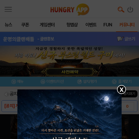
뉴스
쿠폰
게임센터
헝앱샵
이벤트
FUN
커뮤니티
운명의클랜배틀
- 클랜홍보
글쓰기
메뉴
이벤트/미션
설치/평가
즐겨찾기
X
공지사항
진행중인 이벤트
0
건
▼ 공지펴기
[공지] 게시판 목록 노출 재변경 안내
0
퀘스트 정리글 (업뎃 중)
45
클랜배틀 [ 초보 편 ]
6
게시물 작성 관련 규정
4