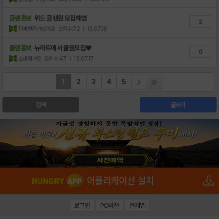
클랜홍보
위드 클랜원 모집해염
2
집에럴커가있어요
조회수:72
| 13.07.18
클랜홍보
뉴하트에서 클원모집♥
0
초대형거인
조회수:47
| 13.07.17
1
2
3
4
5
검색
글쓰기
로그인
PC버전
전체앱