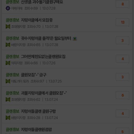
클랜홍보
신생클.괴수둘기클원구해요
8
야래야래
조회수:69
| 13.07.28
클랜홍보
지렁이클에서 모집중
13
초대형지렁
조회수:70
| 13.07.28
클랜홍보
굇수지렁이클 출격!은 월요일부터
3
바람이지렁
조회수:65
| 13.07.28
클랜홍보
그어떤제한도없는클랜원모집
4
의자지렁
조회수:66
| 13.07.26
클랜홍보
클원모집'-' 급구
3
야토가미 토카
조회수:97
| 13.07.25
클랜홍보
괴물지렁이클에서 클원모집'-'
6
초대형지렁
조회수:62
| 13.07.24
클랜홍보
지렁이들클랜 클원구함
4
바람이지렁
조회수:28
| 13.07.24
클랜홍보
지렁이들클랜원괌괌
5