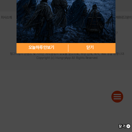
로그인
PC버전
전체앱
|
|
|
|
|
회사소개
이용약관
개인정보 처리방침
청소년 보호정책
불법촬영물 신고센터
제휴광고문의
사업자등록번호:119-86-61101 (주)스마트나우 대표이사:송현두
주소: 서울시 금천구 가산디지털1로 171 연락처:063-284-8635 팩스:02-6265-0377
청소년보호책임자:김동욱
desk@hungryapp.co.kr
등록번호:서울아02322 | 등록일자:2016년4월25일
발행인:(주)스마트나우 송현두 | 편집인:김동욱
오늘하루 안보기
닫기
헝그리앱의 콘텐츠 및 기사는 저작권법의 보호를 받으므로, 무단 전재, 복사, 배포 등을 금합니다.
Copyright (c) HungryApp All Rights Reserved.