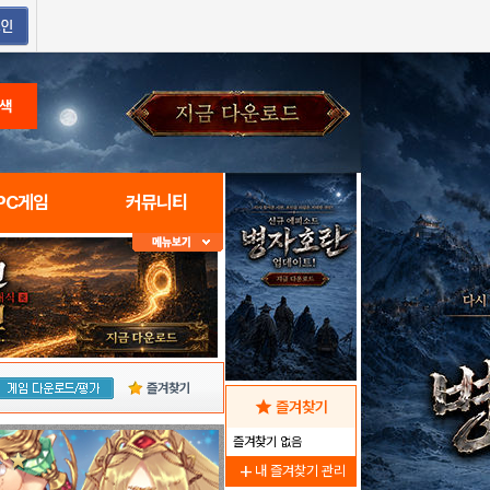
색
PC게임
커뮤니티
즐겨찾기
star
즐겨찾기
즐겨찾기 없음
add
내 즐겨찾기 관리