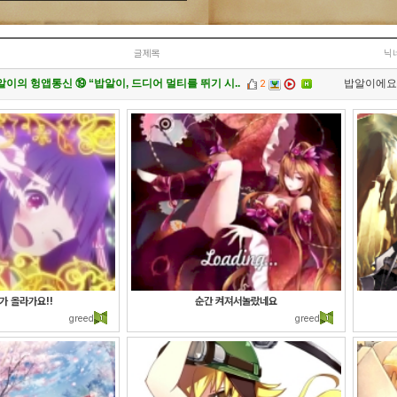
글제목
닉
알이의 헝앱통신 ⑲ “밥알이, 드디어 멀티를 뛰기 시..
밥알이에요
2
안내] 헝그리앱 필수 상식! 밥알 획득 안내서
헝그리앱
(248)
151
이벤트] 웃음으로 매일매일 해피! 유머 게시판 활동왕..
헝그리앱
(4)
18
수가 올라가요!!
순간 켜져서놀랐네요
greed
greed