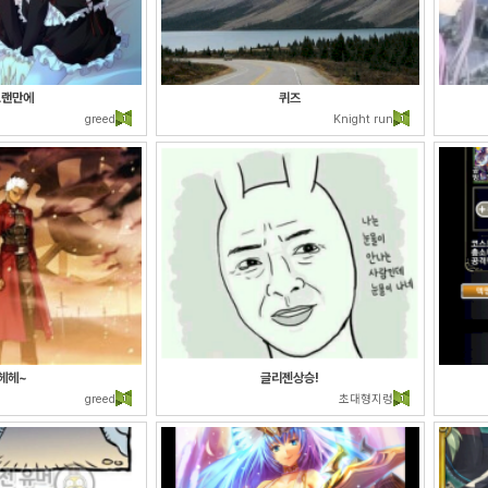
오랜만에
퀴즈
greed
Knight run
헤헤~
글리젠상승!
greed
초대형지렁