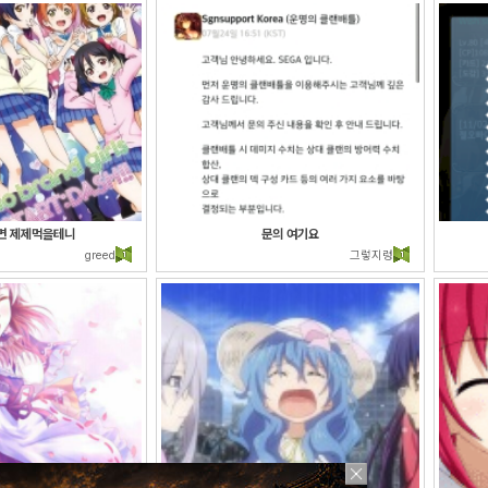
면 제제먹을테니
문의 여기요
greed
그렇지렁