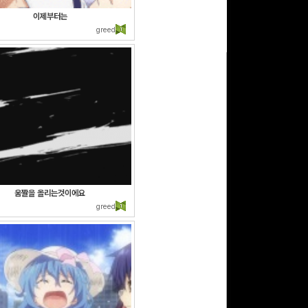
이제부터는
greed
움짤을 올리는것이에요
greed