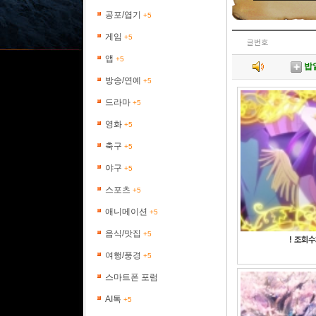
공포/엽기
+5
게임
+5
글번호
앱
+5
밥
방송/연예
+5
[
드라마
+5
[
영화
+5
축구
+5
야구
+5
스포츠
+5
애니메이션
+5
음식/맛집
+5
! 조회
여행/풍경
+5
스마트폰 포럼
AI톡
+5