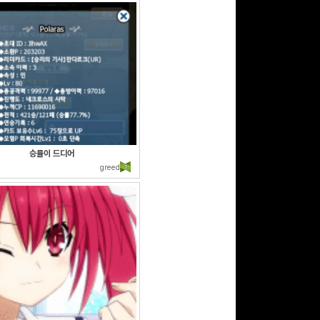
문화상품권 10000원
(추첨)
100
밥알
문화상품권 5000원 (추
첨)
승률이 드디어
100
밥알
greed
구글 플레이 기프트카드
15,000원 (추첨)
100
밥알