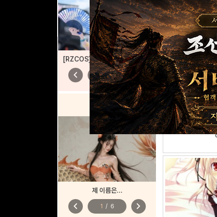
[RZCOS] 승리의 여신: 니케 - 헬름 '샹들리에 라이트' (Model. 나리땽)
chevron_left
chevron_right
1
/
6
AI
톡
제 이름은...
chevron_left
chevron_right
1
/
6