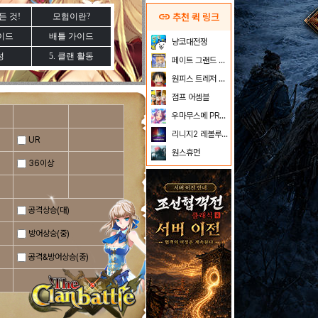
link
든 것!
모험이란?
추천 퀵 링크
이드
배틀 가이드
냥코대전쟁
성
5. 클랜 활동
페이트 그랜드 오더
원피스 트레저 크루즈
점프 어셈블
우마무스메 PRETTY DERBY
리니지2 레볼루션
UR
원스휴먼
36이상
공격상승(대)
방어상승(중)
공격&방어상승(중)