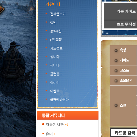
커뮤니티
기본 가이드
전체글보기
잡담
초보 무작정
공략&팁
(구)질문
카드정보
속성
삽니다
레어도
팝니다
코스트
클랜홍보
소모MP
갤러리
이벤트
클배에바란다
스킬
자유게시판
+5
유머
+5