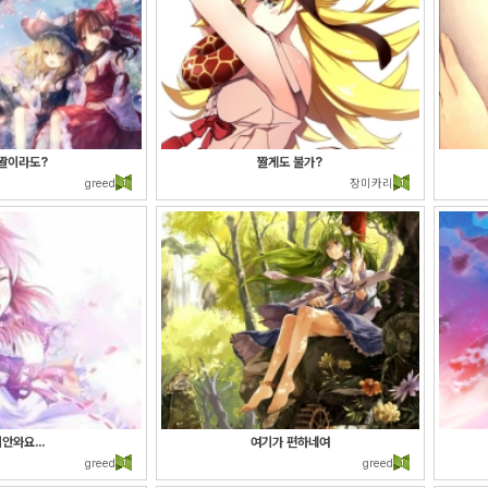
..짤이라도?
짤게도 불가?
greed
장미카리
안와요...
여기가 편하네여
greed
greed