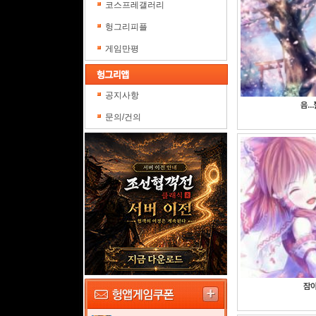
코스프레갤러리
헝그리피플
게임만평
공지사항
음.
문의/건의
잠이