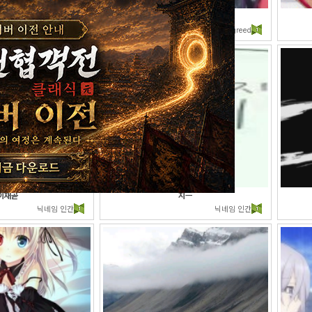
헤에~
흑...
greed
greed
이재곧
지ㅡ
닉네임 인간
닉네임 인간