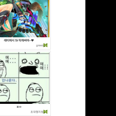
레티에서 Sr득해써여~♥
greed
ㅍㅁ
초대형지렁