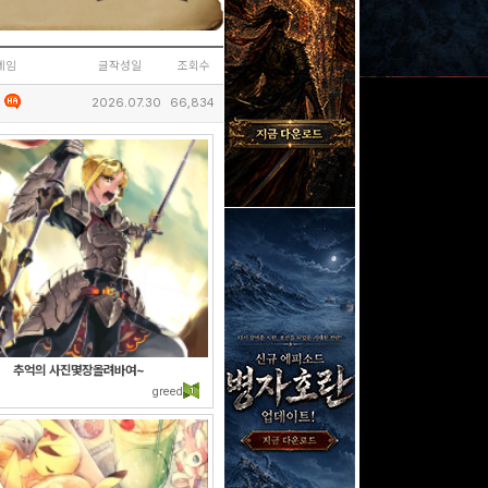
네임
글작성일
조회수
2026.07.30
66,834
2015.03.06
233,188
2022.04.12
153,704
추억의 사진몇장올려바여~
greed