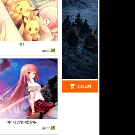
쨘?
greed
redeem
shopping_cart
헝앱 경품
헝앱 쇼핑
구글 플레이 기프트카드
5,000원 (추첨)
여기서 업해야겠네여~
100
밥알
greed