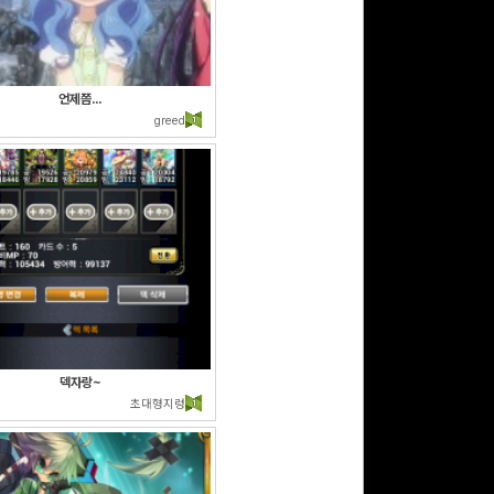
언제쯤...
greed
덱자랑~
초대형지렁