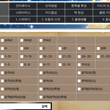
인터페이스
조작방법
종족별 특징
카드의 모
스테이터스
카드합성
덱 편성
클랜 가
1. 시작하기
2. 모험의 시작
3. 클랜배틀
4. 합
성속성
마속성
인속성
N
HN
R
HR
SR
SSR
1~10
11~15
16~20
21~25
26~30
31~35
1~5
6~8
9~11
12~14
15이상
공격상승
공격상승(소)
공격상승(중)
공격상승(특대)
방어상승
방어상승(소)
방어상승(대)
방어상승(특대)
공격&방어상승(소)
공격&방어상승(대)
공격&방어상승(특대)