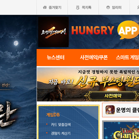
뉴스센터
사전예약/쿠폰
스마트 게
운명의 클
게임DB
카드 맞춤검색
경험치 계산기