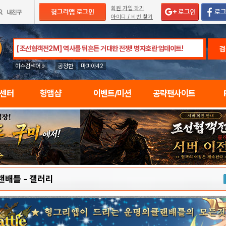
회원 가입 하기
아이디 / 비번 찾기
검
이슈검색어 »
공정한
마피아42
임센터
헝앱샵
이벤트/미션
공략팬사이트
랜배틀
-
갤러리