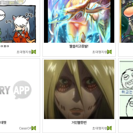
ㅍㅁㅍㅁ
짤올리고증발!
초대형지렁
초대형지렁
데헷
거인짤한번
CassiOP
초대형지렁