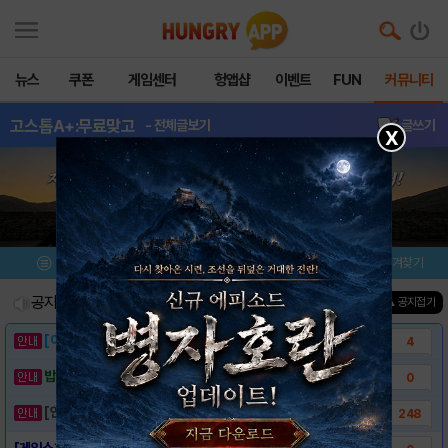
뉴스
쿠폰
게임센터
헝앱샵
이벤트
FUN
커뮤니티
고스톱A+:무료맞고
- 전체글보기
글쓰기
X
메뉴
이벤트/미션
설치/평가
즐겨찾기
공지사항
진행중인 이벤트
0
건
▲ 공지접기
[이벤트] 웃음으로 매일매일 해피! 유머 게시..
4
밥알이의 헝앱통신 ⑲ “밥알이, 드디어 멀티를..
0
[안내] 헝그리앱 필수 상식! 밥알 획득 안내..
248
[게임소개] - 고스톱 A+ : 무료맞고게임