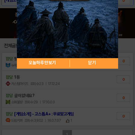
0
전체글보기
잡담
뭥미?
0
오늘하루 안보기
닫기
뉴에이스당
조회수:28
| 19.04.24
잡담
1등
0
커스텀마이즈
조회수:23
| 17.12.24
잡담
글이 없네요?
0
소화불량
조회수:29
| 17.10.03
잡담
[게임소개] - 고스톱 A+ : 무료맞고게임
0
드림키퍼
조회수:3,802
| 16.07.07
1
1