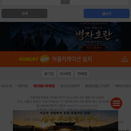
검색
글쓰기
로그인
PC버전
전체앱
|
|
|
|
|
회사소개
이용약관
개인정보 처리방침
청소년 보호정책
불법촬영물 신고센터
제휴광고문의
사업자등록번호:119-86-61101 (주)스마트나우 대표이사:송현두
주소: 서울시 금천구 가산디지털1로 171 연락처:063-284-8635 팩스:02-6265-0377
청소년보호책임자:김동욱
desk@hungryapp.co.kr
등록번호:서울아02322 | 등록일자:2016년4월25일
발행인:(주)스마트나우 송현두 | 편집인:김동욱
헝그리앱의 콘텐츠 및 기사는 저작권법의 보호를 받으므로, 무단 전재, 복사, 배포 등을 금합니다.
Copyright (c) HungryApp All Rights Reserved.