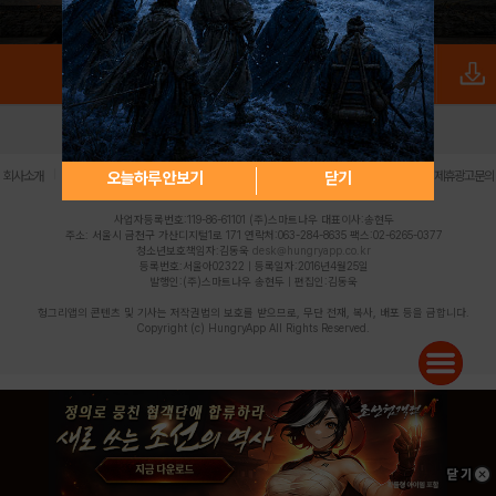
로그인
PC버전
전체앱
|
|
|
|
|
오늘하루 안보기
닫기
회사소개
이용약관
개인정보 처리방침
청소년 보호정책
불법촬영물 신고센터
제휴광고문의
사업자등록번호:119-86-61101 (주)스마트나우 대표이사:송현두
주소: 서울시 금천구 가산디지털1로 171 연락처:063-284-8635 팩스:02-6265-0377
청소년보호책임자:김동욱
desk@hungryapp.co.kr
등록번호:서울아02322 | 등록일자:2016년4월25일
발행인:(주)스마트나우 송현두 | 편집인:김동욱
헝그리앱의 콘텐츠 및 기사는 저작권법의 보호를 받으므로, 무단 전재, 복사, 배포 등을 금합니다.
Copyright (c) HungryApp All Rights Reserved.