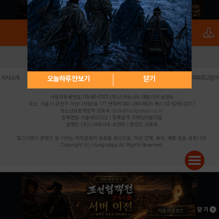
로그인
PC버전
전체앱
|
|
|
|
|
오늘하루 안보기
닫기
회사소개
이용약관
개인정보 처리방침
청소년 보호정책
불법촬영물 신고센터
제휴광고문의
사업자등록번호:119-86-61101 (주)스마트나우 대표이사:송현두
주소: 서울시 금천구 가산디지털1로 171 연락처:063-284-8635 팩스:02-6265-0377
청소년보호책임자:김동욱
desk@hungryapp.co.kr
등록번호:서울아02322 | 등록일자:2016년4월25일
발행인:(주)스마트나우 송현두 | 편집인:김동욱
헝그리앱의 콘텐츠 및 기사는 저작권법의 보호를 받으므로, 무단 전재, 복사, 배포 등을 금합니다.
Copyright (c) HungryApp All Rights Reserved.