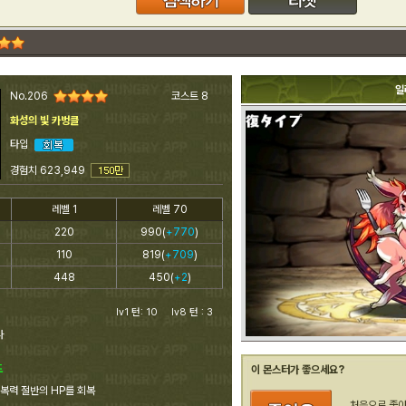
일
No.206
코스트 8
화성의 빛 카벙클
타입
경험치 623,949
레벨 1
레벨 70
220
990(
+770
)
110
819(
+709
)
448
450(
+2
)
lv1 턴: 10 lv8 턴 : 3
다
도
이 몬스터가 좋으세요?
복력 절반의 HP를 회복
처음으로 좋