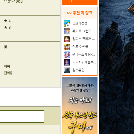
리
1401~1600
link
추천 퀵 링크
★ 4
냥코대전쟁
★ 8
페이트 그랜드 오더
원피스 트레저 크루즈
점프 어셈블
빛
우마무스메 PRETTY DERBY
리니지2 레볼루션
회복
원스휴먼
진화용