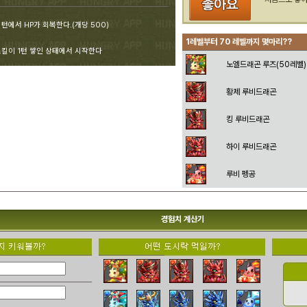
턴에서 HP가 회복한다.(개당 500)
1레벨부터 70 레벨까지 몇마리??
스킬이 1턴 쌓인 상태에서 시작한다
노엘드래곤 루즈(50레벨)
황제 루비드래곤
킹 루비드래곤
하이 루비드래곤
루비 펭공
경험치 계산기