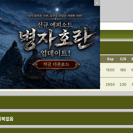
206
의 빛 카벙클
몬스터 획득 가능 던전
 이름
몬스터 속성
STA
BTL
Coin
Exp
C/S
(중급)
15
5
2700
1500
180
1
(상급)
25
5
5750
2950
230
 회복없음