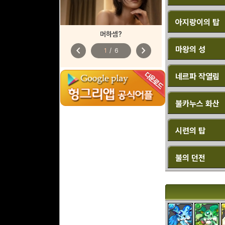
아지랑이의 탑
머하셈?
chevron_left
chevron_right
마왕의 성
1
/
6
네르파 작열림
불카누스 화산
시련의 탑
불의 던전