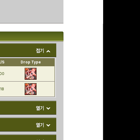
E/S
Drop Type
00
118