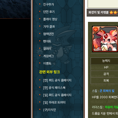
친구추가
던전 후기
화성의 빛 카벙클
플레이 영상
가챠 결과
협력던전
팬아트
갤러리
게임버그
능력치
이벤트
HP
관련 외부 링크
공격
[한] 퍼드 공식 홈페이지
회복
[한] 공식 페이스북
스킬 :
큰 회복의 빛
[일] 퍼드 공식 홈페이지
HP를 2000 회복한
[일] 무라코 트위터
리더스킬 :
치유의 기
(구)지식인
드롭을 지운 턴에서 회