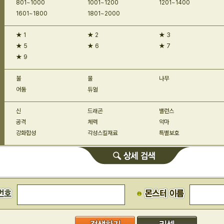
801~1000
1001~1200
1201~1400
1601~1800
1801~2000
★ 1
★ 2
★ 3
★ 5
★ 6
★ 7
★ 9
불
물
나무
어둠
듀얼
신
드래곤
밸런스
공격
체력
악마
강화합성
각성스킬재료
특별보호