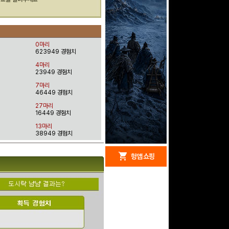
0마리
623949 경험치
4마리
23949 경험치
7마리
46449 경험치
27마리
16449 경험치
13마리
38949 경험치
redeem
shopping_cart
헝앱 경품
헝앱 쇼핑
문화상품권 10000원
(추첨)
100
밥알