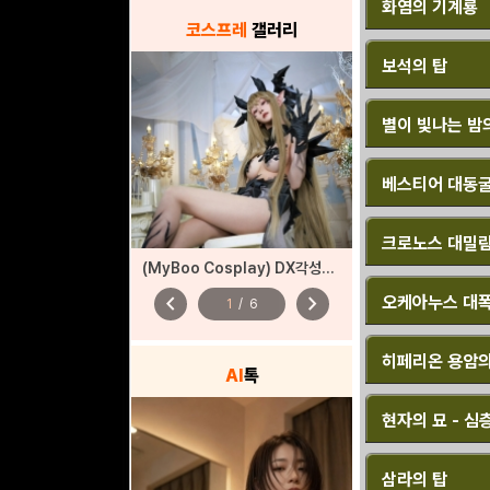
화염의 기계룡
코스프레
갤러리
보석의 탑
별이 빛나는 밤
베스티어 대동
크로노스 대밀
(MyBoo Cosplay) DX각성자들 드래곤 각성
chevron_left
chevron_right
오케아누스 대
1
/
6
히페리온 용암의
AI
톡
현자의 묘 - 심층
삼라의 탑