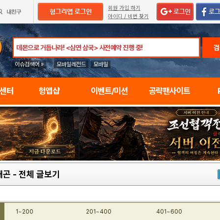
회원 가입 하기
아이디 / 비번 찾기
검
이슈검색어 »
모바일레전드
모바일
임센터
헝앱샵
이벤트/미션
공략팬사이트
래곤
-
전체 글보기
1~200
201~400
401~600