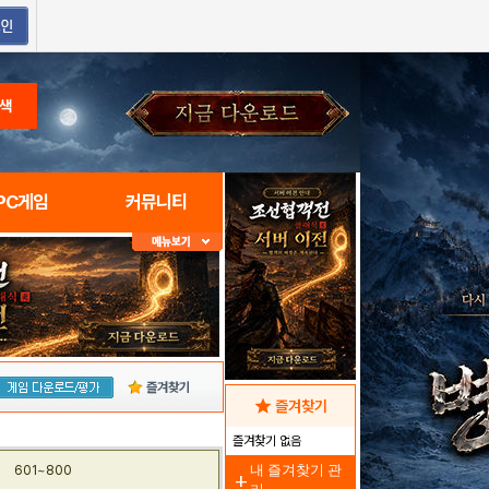
색
PC게임
커뮤니티
즐겨찾기
star
즐겨찾기
즐겨찾기 없음
내 즐겨찾기 관
601~800
add