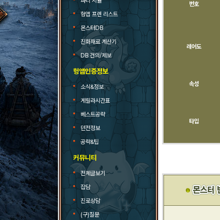
파티 시뮬
번호
헝앱 프렌 리스트
몬스터DB
진화재료 계산기
레어도
DB 건의/제보
헝앱인증정보
속성
소식&정보
게릴라시간표
베스트공략
타입
던전정보
공략&팁
커뮤니티
전체글보기
잡담
진로상담
(구)질문