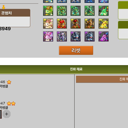
3949
진화 재료
진화 
046
 카벙클
047
 카벙클