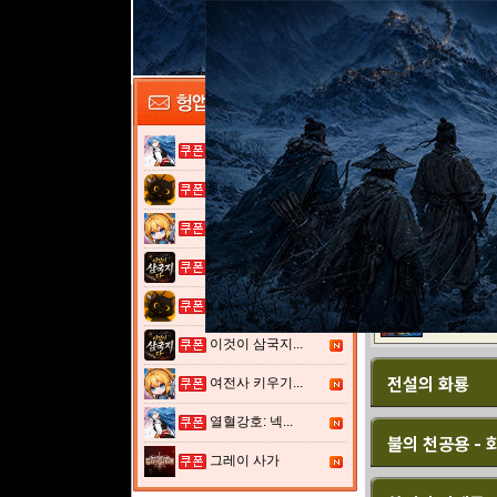
No.
화성
열혈강호: 넥...
붉은 해적용
고양이 낚시터...
던전
여전사 키우기...
붉은 해저 동굴 
이것이 삼국지...
고양이 낚시터...
붉은 해저 동굴 
이것이 삼국지...
전설의 화룡
여전사 키우기...
열혈강호: 넥...
불의 천공용 -
그레이 사가