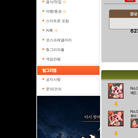
음식/맛집
+5
여행/풍경
+5
스마트폰 포럼
62
AI톡
+5
코스프레갤러리
헝그리피플
게임만평
공지사항
No.
문의/건의
레드
No.
루비