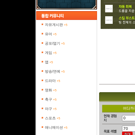
자동 회복
드롭을 지운 
스킬 부스트
팀 전체의 
자유게시판
+5
유머
+5
공포/엽기
+5
게임
+5
앱
+5
방송/연예
+5
드라마
+5
영화
+5
축구
+5
야구
+5
현재 경험
스포츠
+5
치
애니메이션
+5
목표 레벨