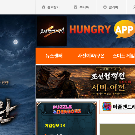
뉴스센터
사전예약/쿠폰
스마트 게
퍼즐앤드
게임정보DB