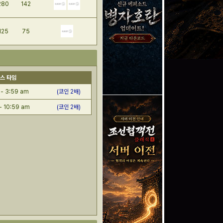
280
142
125
75
스 타임
 - 3:59 am
(코인 2배)
- 10:59 am
(코인 2배)