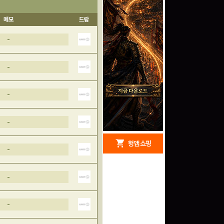
메모
드랍
-
-
-
-
redeem
shopping_cart
헝앱 경품
헝앱 쇼핑
-
-
구글 플레이 기프트카드
15,000원 (추첨)
-
100
밥알