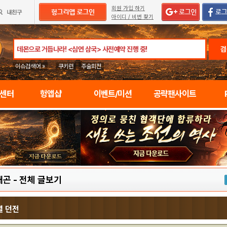
회원 가입 하기
아이디 / 비번 찾기
검
이슈검색어 »
쿠키런
주술회전
임센터
헝앱샵
이벤트/미션
공략팬사이트
래곤
-
전체 글보기
셜 던전