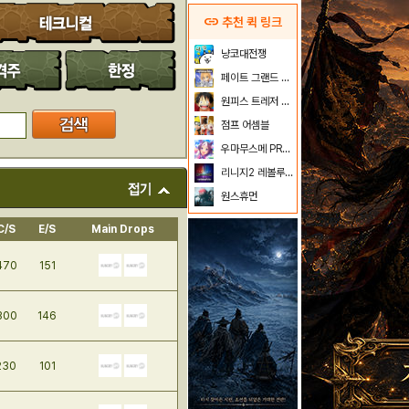
link
추천 퀵 링크
냥코대전쟁
페이트 그랜드 오더
원피스 트레저 크루즈
점프 어셈블
우마무스메 PRETTY DERBY
리니지2 레볼루션
원스휴먼
C/S
E/S
Main Drops
470
151
300
146
230
101