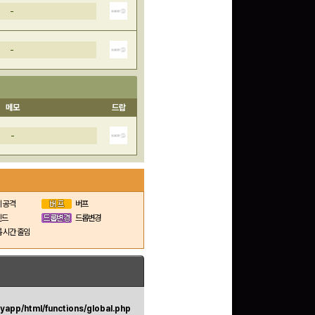
-
문화상품권 5000원 (추
-
첨)
100
밥알
메모
드랍
-
문화상품권 10000원
(추첨)
100
밥알
 공격
버프
인드
드롭변경
구글 플레이 기프트카드
 시간 줄임
5,000원 (추첨)
100
밥알
app/html/functions/global.php