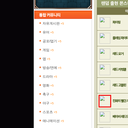
랜덤 출현 몬
이
파이링
자유게시판
+5
유머
+5
플레임 파이
공포/엽기
+5
게임
+5
레드 오거
앱
+5
방송/연예
+5
레드 카벙클
드라마
+5
레드 고블린
영화
+5
축구
+5
진화의 빨간 
야구
+5
스포츠
+5
베이비 레드
애니메이션
+5