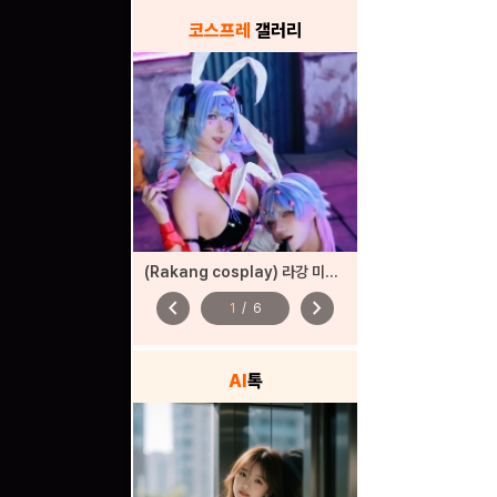
코스프레
갤러리
(Rakang cosplay) 라강 미쿠 코스프레
chevron_left
chevron_right
1
/
6
AI
톡