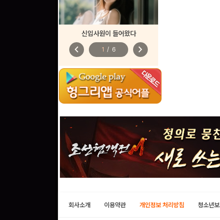
신입사원이 들어왔다
chevron_left
chevron_right
1
/
6
회사소개
이용약관
개인정보 처리방침
청소년보