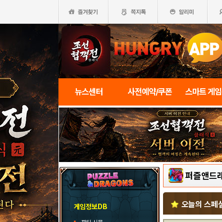
뉴스센터
사전예약/쿠폰
스마트 게
퍼즐앤드
오늘의 스페
게임정보DB