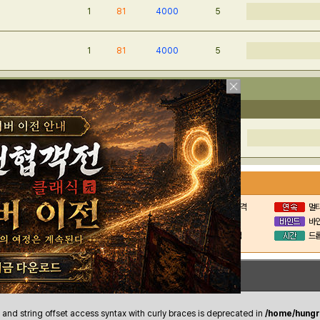
1
81
4000
5
1
81
4000
5
스터
이름
턴
공격
방어
체력
플레임 골렘 × 3
4
384
71
5813
1타 공격
2타 공격
3타 공격
멀티
스킬면역
회복
디버프
바
대미지흡수
드롭 숨김
턴 넘김
드롭
크
y and string offset access syntax with curly braces is deprecated in
/home/hungry