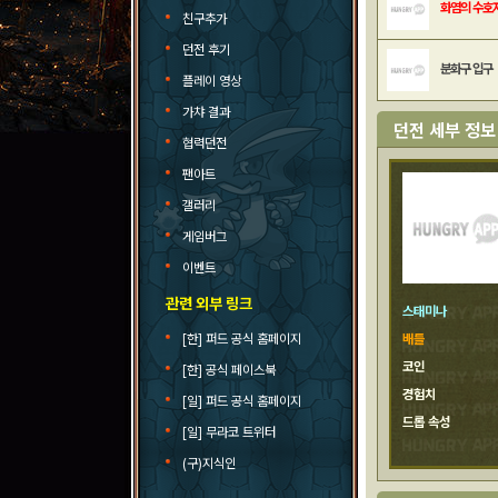
화염의 수호
친구추가
던전 후기
분화구 입구
플레이 영상
가챠 결과
던전 세부 정보
협력던전
팬아트
갤러리
게임버그
이벤트
관련 외부 링크
스태미나
[한] 퍼드 공식 홈페이지
배틀
코인
[한] 공식 페이스북
경험치
[일] 퍼드 공식 홈페이지
드롭 속성
[일] 무라코 트위터
(구)지식인