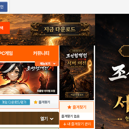
색
PC게임
커뮤니티
즐겨찾기
star
즐겨찾기
즐겨찾기 없음
add
내 즐겨찾기 관리