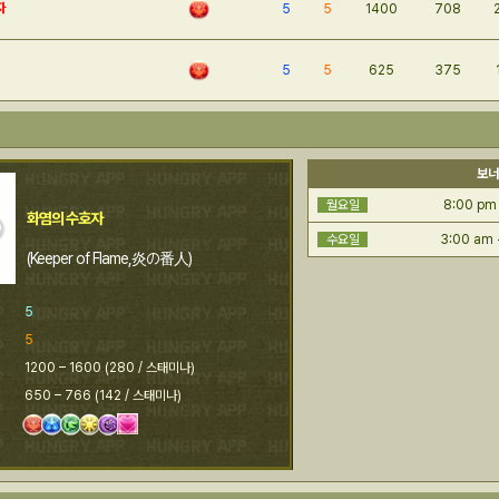
자
5
5
1400
708
5
5
625
375
보너
월요일
8:00 pm
화염의 수호자
수요일
3:00 am 
(Keeper of Flame,炎の番人)
5
5
1200 – 1600 (280 / 스태미나)
650 – 766 (142 / 스태미나)