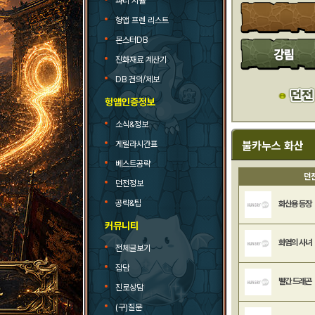
파티 시뮬
헝앱 프렌 리스트
몬스터DB
진화재료 계산기
DB 건의/제보
헝앱인증정보
소식&정보
게릴라시간표
불카누스 화산
베스트공략
던
던전정보
공략&팁
화산용 등장
커뮤니티
화염의 사녀
전체글보기
잡담
빨간 드래곤
진로상담
(구)질문