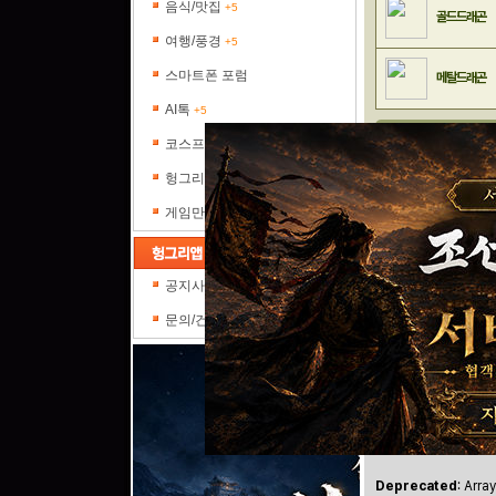
음식/맛집
+5
골드드래곤
여행/풍경
+5
스마트폰 포럼
메탈드래곤
AI톡
+5
고정 출현 몬
코스프레갤러리
층수
헝그리피플
게임만평
5층
스킬 아이콘 설명
공지사항
문의/건의
선제 공격
면역
그라비티
공략 게시물 링
Deprecated
: Arra