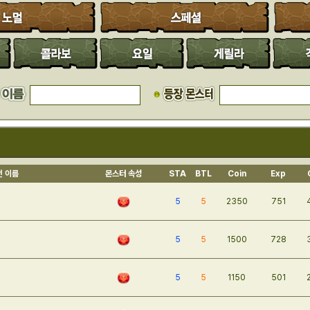
전 이름
몬스터 속성
STA
BTL
Coin
Exp
5
5
2350
751
5
5
1500
728
5
5
1150
501