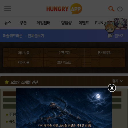
뉴스
쿠폰
게임센터
헝앱샵
이벤트
FUN
커뮤니티
퍼즐앤드래곤
- 전체글보기
글쓰기
파티 시뮬
던전 도감
몬스터 도감
레어 시뮬
프렌 리스트
오늘의 스페셜 던전
X
노멀
스페셜
테크니컬
강림
콜라보
요일
게릴라
격주
한정