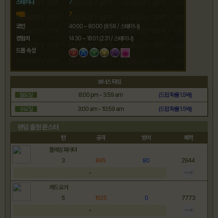
스태미나
7
배틀
7
코인
4000 – 8000 (858 / 스태미나)
경험치
1430 – 1801 (231 / 스태미나)
드롭 속성
보너스 타임
월요일
8:00 pm - 3:59 am
(드랍 확률 1.5배)
수요일
3:00 am - 10:59 am
(드랍 확률 1.5배)
랜덤 출현 몬스터
턴
공격
방어
체력
플레임 파이터
3
895
80
2944
-
레드 오거
5
1625
0
7773
-