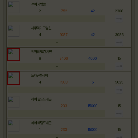
루비 카벙클
2
752
42
2308
-
사무라이 고블린
4
1087
42
3983
-
악마의 빨간 가면
8
2406
4000
15
-
드래곤플라워
4
1508
5
5025
-
하이 골드드래곤
1
233
15000
15
-
하이 메탈드래곤
1
233
15000
15
-