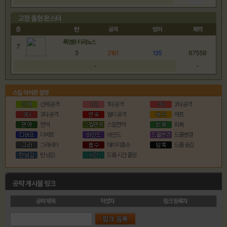
고정 출현 몬스터
층
턴
공격
방어
체력
폭염용 티라노스
7
3
2181
135
67558
-
-
스킬 아이콘 설명
선제 공격
1타 공격
2타 공격
3타 공격
멀티 공격
버프
면역
스킬면역
회복
디버프
바인드
드롭변경
그라비티
대미지흡수
드롭 숨김
턴 넘김
드롭 시간 줄임
공략 게시물 링크
공략 제목
작성자
링크 등록자