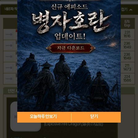
네르파 작열림
ST
BT
C/S
E/S
던전 이름
A
L
Coin
Exp
폭염의 드래곤
858
231
7
7
6000
1616
불 속의 전사
465
236
7
7
3250
1649
화염의 용들
465
236
7
7
3250
1649
불을 섬기는 뱀
465
211
7
7
3250
1473
불타는 가로수길
465
224
7
7
3250
1566
던전 세부 정보
폭염의 드래곤
오늘하루 안보기
닫기
(Explosive Fire Dragon,爆炎の猛龍)