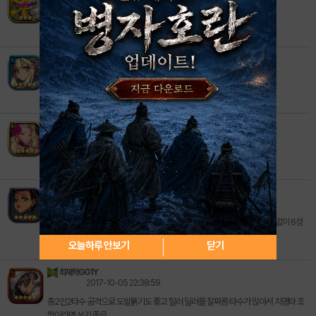
2018-06-11 07:52:45
이 아이가 배부르다는 느낌을 알까요...
헝그리앱초보자
2018-06-11 07:50:39
S어팩 짤렸네 ㅋㅋ
문진호님
2017-12-19 23:22:56
모두의 마블 캐릭터 라미앙로즈...
아리아스킨안나옴
2017-11-02 12:51:45
이번에 암속성 차일드 선택에서 처음 나왔는데.... S어펙하고 나서 돌파 관련없이 6성
최우선순위가 되버림
오늘하루 안보기
닫기
최재혁GG1Y
2017-10-05 22:38:59
총2인2타수 공격으로 도발뚥기도 좋고 힐러 딜러를 잘짜름 타수가 많아서 치명타 조
합이라면 쓰기 좋음