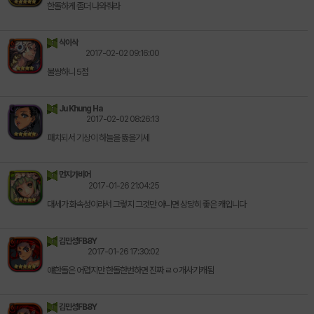
한돌하게 좀더 나와줘라
삭이삭
2017-02-02 09:16:00
불쌍하니 5점
Ju Khung Ha
2017-02-02 08:26:13
패치되서 기상이 하늘을 뜷을기세
먼지가비어
2017-01-26 21:04:25
대세가 화속성이라서 그렇지 그것만 아니면 상당히 좋은 캐입니다
김민성FB8Y
2017-01-26 17:30:02
얘한돌은 어렵지만 한돌한번하면 진짜 ㄹㅇ개사기캐됨
김민성FB8Y