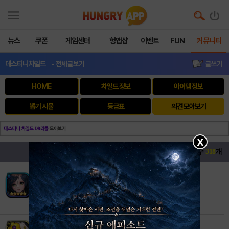
뉴스
쿠폰
게임센터
헝앱샵
이벤트
FUN
커뮤니티
데스티니차일드
- 전체글보기
글쓰기
HOME
차일드 정보
아이템 정보
뽑기 시뮬
등급표
의견 모아보기
X
전체댓글수
318
개
헝그리앱초보자
2018-06-13 10:35:44
바리 5성확정권에서 떴는데 좋아여?
헝그리앱초보자