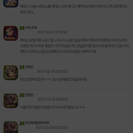
하데스 1.9돌=에아 노돌 하데스 상향 떳다고 빼액 되던 분이 에아 뜨니까 잠잠해지신
분도 있다...
o리니어o
2017-02-17 07:31:20
하데스 도발이후 노말스킬 +디나시 노말스킬로 버티기하다가 막판헤스티아 드라이
브로만 녹이기에도 충분히 가치가있습니다. 양날검키면 헤스티아 슬라이드스킬이 타
캐릭 드라이브스킬급으로쌔지고 드라이브딜은 어마무시함
성영진
2017-02-15 01:33:02
저도 만랩찍었는데 ㅜㅜ그냥 6성재료로 넣을라구요
성영진
2017-02-15 01:29:31
이틀전에 건졌는데 정말 무시무시한 탱입니다 ㅎㅎ
하고프에흔한히카루
2017-02-03 03:07:20