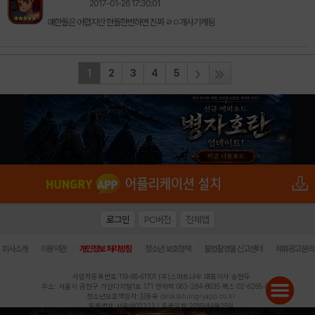
2017-01-26 17:30:01
얘한돌은 어렵지만 한돌한번하면 진짜 ㄹㅇ개사기캐됨
1
2
3
4
5
로그인
PC버전
전체앱
|
|
|
|
|
회사소개
이용약관
개인정보 처리방침
청소년 보호정책
불법촬영물 신고센터
제휴광고문의
사업자등록번호:119-86-61101 (주)스마트나우 대표이사:송현두
주소: 서울시 금천구 가산디지털1로 171 연락처:063-284-8635 팩스:02-6265-0377
청소년보호책임자:김동욱
desk@hungryapp.co.kr
등록번호:서울아02322 | 등록일자:2016년4월25일