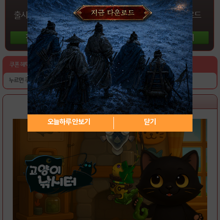
출시 전
사전예약
게임
평점주기
게임
다운로드
참여하기
참여하기
참여하기
쿠폰 혜택 : 보석 X400 외 2종
누르면 쿠폰이 발급됩니다.
게임소개
쿠폰혜택
커뮤니티
오늘하루 안보기
닫기