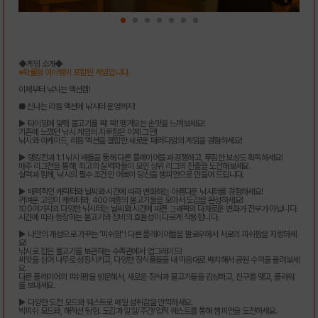
◆게임 소개◆
※확률형 아이템이 포함된 게임입니다.
이제부터 낚시는 액션겜!
■ 신나는 리듬 액션에 낚시터 운영까지!
▶ 타이밍에 맞춰 물고기를 팍! 팍! 땡겨오는 손맛을 느껴보세요!
기존에 느꼈던 낚시 게임의 지루함은 이제 그만!
낚시와 아케이드, 리듬 액션을 결합한 새로운 패러다임의 게임을 경험하세요!
▶ 랭킹전과 1:1 낚시 배틀을 통해 다른 플레이어들과 경쟁하고, 푸짐한 보상도 획득하세요!
매주 리그전을 통해, 최고의 실력자들이 모인 상위 리그의 진출을 도전해보세요.
실력과 함께, 낚시의 필수 조건인 어복이 당신을 챔피언으로 만들어 드립니다.
▶ 매력적인 캐릭터와 날씨와 시간에 따라 변화하는 아름다운 낚시터를 경험하세요!
귀여운 고양이 캐릭터와, 400여종의 물고기들을 모아서 도감을 완성하세요!
100여가지의 다양한 낚시터는 날씨와 시간에 따른 그래픽의 다채로운 변화가 전부가 아닙니다.
시간에 따라 등장하는 물고기와 장비의 효율성이 다르게 작용합니다.
▶ 나만의 개성으로 가꾸는 '피쉬팜' ! 다른 플레이어들을 팔로우해서 서로의 피쉬팜을 자랑하세
요!
낚시로 잡은 물고기를 보관하는 수족관에서 업그레이드!
씨앗을 심어 나무로 성장시키고, 다양한 장식품들을 내 마음대로 배치해서 공원 수익을 올려보세
요.
다른 플레이어의 피쉬팜을 방문해서, 새로운 장식과 물고기들을 감상하고, 친구를 맺고, 플라워
를 보내세요.
▶ 다양한 도전 모드와 퀘스트로 매일 성취감을 만끽하세요.
빅피쉬 모드와, 해적선 탐험. 도감과 일일/주간/업적 퀘스트를 통해 챔피언을 도전하세요.