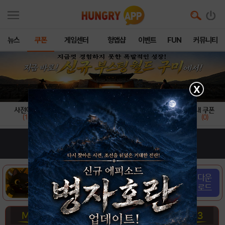
뉴스
쿠폰
게임센터
헝앱샵
이벤트
FUN
커뮤니티
X
사전예약
쿠폰
레어 쿠폰
일일 쿠폰
내 쿠폰
(1)
(0)
(22)
(22)
(0)
고양이 낚시터
다운
개발사 : 모락소프트
로드
장르 : 캐쥬얼
Mission1
Mission2
Mission3