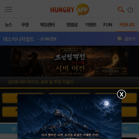
뉴스
쿠폰
게임센터
헝앱샵
이벤트
FUN
커뮤니티
데스티니차일드
- 소식&정보
글쓰기
[공략] 바리 레이드 공략 및 추천 차일드
X
소식&정보
이벤트
소환 시뮬
차일드 정보
아이템 정보
등급표
메뉴
이벤트/미션
설치/평가
즐겨찾기