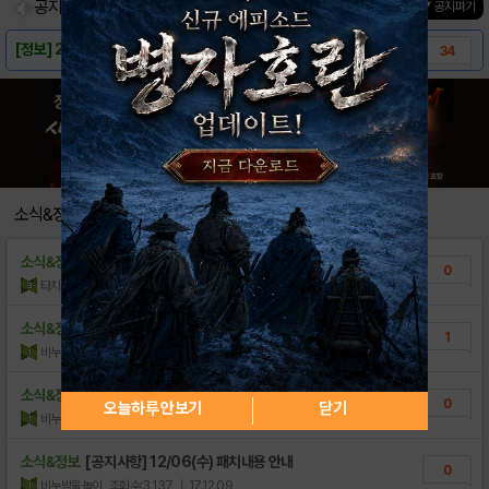
공지사항
진행중인 이벤트
0
건
▼ 공지펴기
[정보] 2017.06 차일드 최신등급표(등급..
34
[등급표] 차일드 등급표 (데차/데스티니차일드..
33
[집중탐구] 아리아: 빠른 드라이브를 노린다!..
4
[정보] 파티 구성법과 스테이지별 공략(+순위..
5
[팁] 6성 올릴 때 어느 것을 먼저 올려야 ..
8
소식&정보
소식&정보
데스티니차일드 게임다운로드 링크 달아놔요!
0
타치바나마리카GG8G
조회수:1,910
| 19.10.11
소식&정보
[이벤트] 지금 환생관에서 소혼술하면 마일리지..
1
비누방울놀이
조회수:4,382
| 17.12.09
소식&정보
[서버점검] 12/13(수) 정기점검 안내
0
오늘하루 안보기
닫기
비누방울놀이
조회수:3,318
| 17.12.09
소식&정보
[공지사항] 12/06(수) 패치내용 안내
0
비누방울놀이
조회수:3,137
| 17.12.09