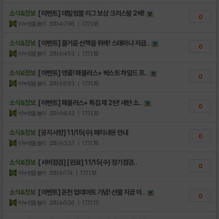
소식&정보
[이벤트] 데빌럼블 리그 보상 크리스탈 2배!
0
비누방울놀이
조회수:796
| 17.11.18
소식&정보
[이벤트] 즐거운 산책을 위해! 스태미나 지급..
0
비누방울놀이
조회수:453
| 17.11.18
소식&정보
[이벤트] 앵콜! 패뷸러스+ 베스트 차일드 프..
0
비누방울놀이
조회수:693
| 17.11.18
소식&정보
[이벤트] 패뷸러스+ 특집 제 2탄! 새턴 소..
0
비누방울놀이
조회수:643
| 17.11.18
소식&정보
[공지사항] 11/15(수) 패치내용 안내
0
비누방울놀이
조회수:337
| 17.11.18
소식&정보
[서버점검] [완료] 11/15(수) 정기점검..
0
비누방울놀이
조회수:174
| 17.11.18
소식&정보
[이벤트] 온천 업데이트 기념! 선물 지급 이..
0
비누방울놀이
조회수:556
| 17.11.13