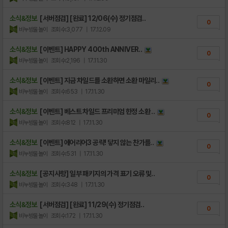
소식&정보
[서버점검] [완료] 12/06(수) 정기점검..
0
비누방울놀이
조회수:3,077
| 17.12.09
소식&정보
[이벤트] HAPPY 400th ANNIVER..
0
비누방울놀이
조회수:2,196
| 17.11.30
소식&정보
[이벤트] 지금 차일드를 소환하면 소환 마일리..
0
비누방울놀이
조회수:653
| 17.11.30
소식&정보
[이벤트] 베스트 차일드 프리미엄 한정 소환 ..
0
비누방울놀이
조회수:812
| 17.11.30
소식&정보
[이벤트] 에어리어3 공략! 닿지 않는 찬가를..
0
비누방울놀이
조회수:531
| 17.11.30
소식&정보
[공지사항] 일부 패키지의 가격 표기 오류 및..
0
비누방울놀이
조회수:348
| 17.11.30
소식&정보
[서버점검] [완료] 11/29(수) 정기점검..
0
비누방울놀이
조회수:172
| 17.11.30