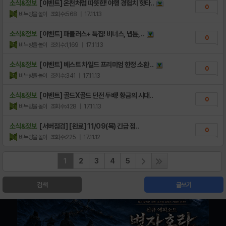
소식&정보
[이벤트] 온천처럼 따뜻한! 야행 경험치 핫타..
0
비누방울놀이
조회수:568
| 17.11.13
소식&정보
[이벤트] 패뷸러스+ 특집! 비너스, 넵튠, ..
0
비누방울놀이
조회수:1,169
| 17.11.13
소식&정보
[이벤트] 베스트 차일드 프리미엄 한정 소환 ..
0
비누방울놀이
조회수:341
| 17.11.13
소식&정보
[이벤트] 골드X골드 던전 두배! 황금의 시대..
0
비누방울놀이
조회수:428
| 17.11.13
소식&정보
[서버점검] [완료] 11/09(목) 긴급 점..
0
비누방울놀이
조회수:225
| 17.11.12
1
2
3
4
5
검색
글쓰기