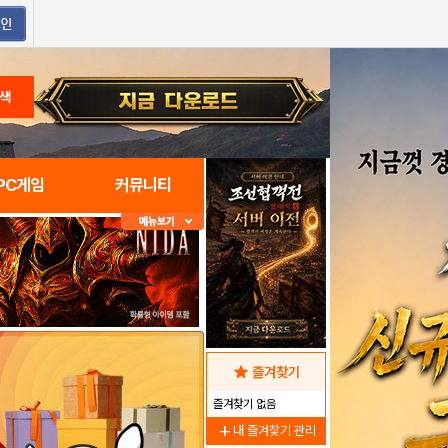
색
PC게임
커뮤니티
star
즐겨찾기
즐겨찾기 없음
add
내 즐겨찾기 관리