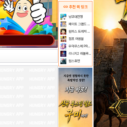
link
추천 퀵 링크
냥코대전쟁
페이트 그랜드 오더
원피스 트레저 크루즈
점프 어셈블
우마무스메 PRETTY DERBY
리니지2 레볼루션
원스휴먼