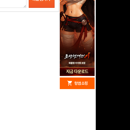
redeem
shopping_cart
헝앱 경품
헝앱 쇼핑
구글 플레이 기프트카드
5,000원 (추첨)
100
밥알