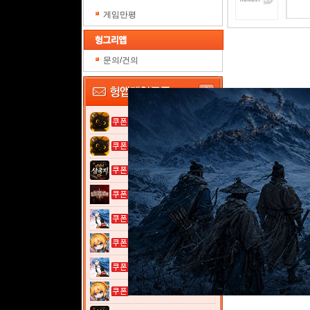
게임만평
문의/건의
고양이 낚시터...
고양이 낚시터...
이것이 삼국지...
그레이 사가
열혈강호: 넥...
여전사 키우기...
열혈강호: 넥...
여전사 키우기...