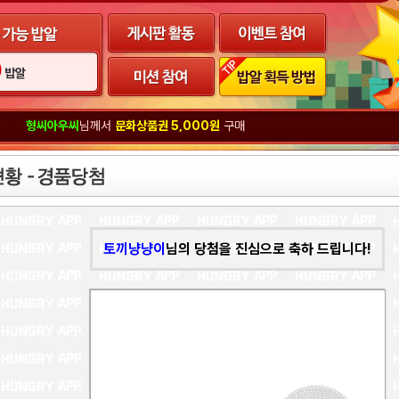
0
밥알
우씨
님께서
문화상품권 5,000원
구매
토끼냥냥이
님의 당첨을 진심으로 축하 드립니다!