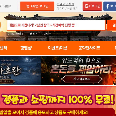
회원 가입 하기
아이디 / 비번 찾기
검
이슈검색어 »
젠레스
9이닝스
임센터
헝앱샵
이벤트/미션
공략팬사이트