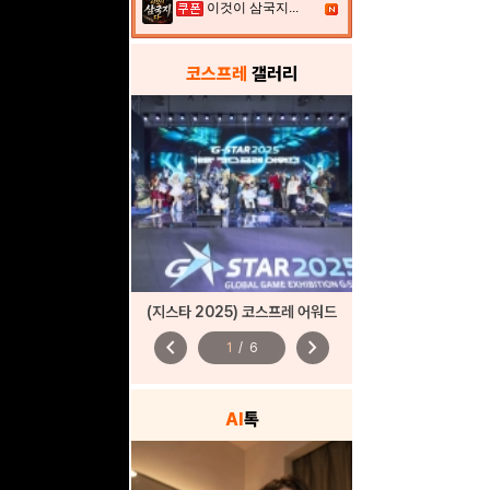
이것이 삼국지...
코스프레
갤러리
(지스타 2025) 코스프레 어워드
chevron_left
chevron_right
1
/
6
AI
톡