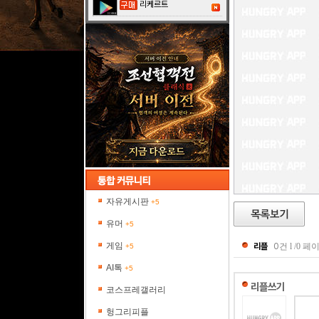
리케르트
자유게시판
+5
유머
+5
게임
리플
0
건 l /0 페
+5
AI톡
+5
리플쓰기
코스프레갤러리
헝그리피플