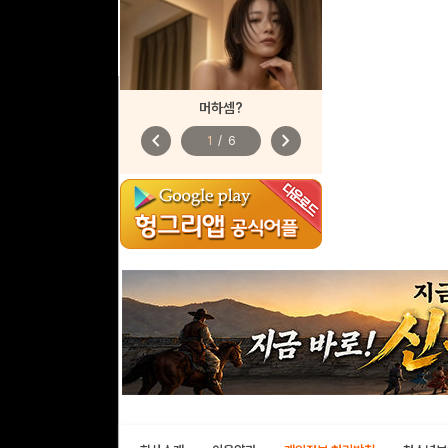
머하셈?
chevron_left
chevron_right
1
/
6