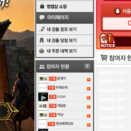
매
매
구매
형씨아
운뎅이
우와오워
ccun
대길운
빅냥
향긋페퍼민트