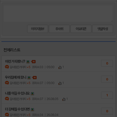
이미지첨부
주사위
이모티콘
전체리스트
이런 거 타봤니?
0
갈사람은가야지
+5
조회수:33
| 05:00
1
우리집에 왜 왔니
0
갈사람은가야지
+5
조회수:37
| 05:00
1
나를 이길 수 있나요
1
갈사람은가야지
+5
조회수:37
| 26.08.05
1
더 강해질 수 있다면
0
갈사람은가야지
+5
조회수:34
| 26.08.04