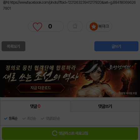
출처: https://www.facebook.com/photo/?fbid=122126323941217820&set=g.88418069626
7801
0
북마크
목록보기
글쓰기
댓글
0
댓글쓰기
등록순
최신순
댓글많은순
댓글리스트 새로고침