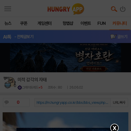
뉴스
쿠폰
게임센터
헝앱샵
이벤트
FUN
커뮤니티
AI톡
- 전체글보기
글쓰기
미적 감각의 자태
그레이트레드
+5
조회수 : 80
| 26.06.02
0
https://m.hungryapp.co.kr/bbs/bbs_view.php?durl=Y...
URL복사
X