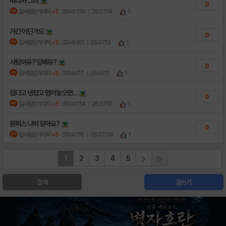
바다와 그녀
0
갈사람은가야지
+5
조회수:136
| 26.07.14
1
거긴 어딘가요
0
갈사람은가야지
+5
조회수:101
| 26.07.13
1
사탕이유? 담배유?
0
갈사람은가야지
+5
조회수:117
| 26.07.11
1
덥다고 냉장고 열어놓으면...
0
갈사람은가야지
+5
조회수:134
| 26.07.10
1
원피스 나미 맞아요?
0
갈사람은가야지
+5
조회수:115
| 26.07.09
1
1
2
3
4
5
검색
글쓰기