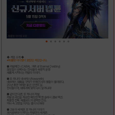
◆ 게임 소개 ◆
※확률형 아이템이 포함된 게임입니다.
■ 카발RED (CABAL : Rift of Eternal Destiny)
끊임없이 반복되는 전사들의 숙명적 운명
새롭게 시작되는 카발의 이야기.
■ 또 하나의 네바레스(Nevareth)
네바레스 대륙을 구하기 위해 전사의 별들이 돌아왔다.
20년 동안 엮여온 붉은 인연의 실.
전사들이여, 대파괴에 맞서 다시 일어나라!
■ 같지만 다른, 또 하나의 카발
카발 온라인을 계승한 짜릿한 핵 앤 슬래시 콤보 액션.
특별한 전투, 배틀모드의 완벽한 전승.
역사 속 고향을 지키는 별이 되어라!
■ 고유의 세계관, 또 하나의 이야기
과거로부터 이어지는 카발만의 세계관.