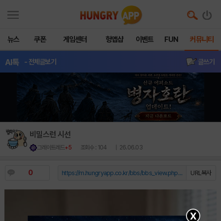
뉴스
쿠폰
게임센터
헝앱샵
이벤트
FUN
커뮤니티
AI톡
- 전체글보기
글쓰기
비밀스런 시선
그레이트레드
+5
조회수 : 104
| 26.06.03
0
https://m.hungryapp.co.kr/bbs/bbs_view.php?durl=Y...
URL복사
X