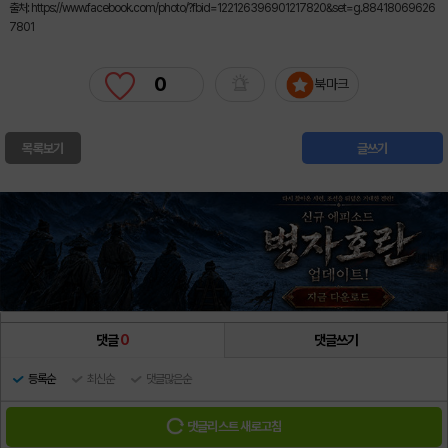
출처: https://www.facebook.com/photo/?fbid=122126396901217820&set=g.88418069626
7801
0
북마크
목록보기
글쓰기
댓글
0
댓글쓰기
등록순
최신순
댓글많은순
댓글리스트 새로고침