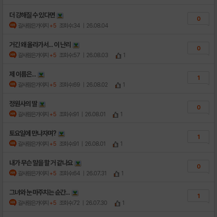
더 강해질 수 있다면
0
갈사람은가야지
+5
조회수:34
| 26.08.04
거긴 왜 올라가서... 이 난리
0
갈사람은가야지
+5
조회수:57
| 26.08.03
1
제 이름은...
1
갈사람은가야지
+5
조회수:69
| 26.08.02
1
정원사의 딸
0
갈사람은가야지
+5
조회수:91
| 26.08.01
1
토요일에 만나자며?
1
갈사람은가야지
+5
조회수:91
| 26.08.01
1
내가 무슨 말을 할 거 같나요
0
갈사람은가야지
+5
조회수:64
| 26.07.31
1
그녀와 눈 마주치는 순간...
1
갈사람은가야지
+5
조회수:72
| 26.07.30
1