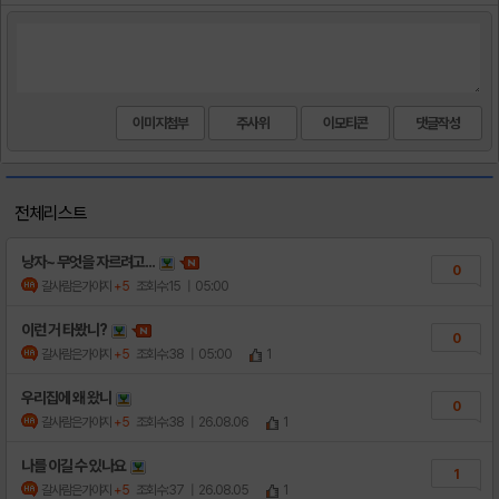
이미지첨부
주사위
이모티콘
전체리스트
낭자~ 무엇을 자르려고...
0
갈사람은가야지
+5
조회수:15
| 05:00
이런 거 타봤니?
0
갈사람은가야지
+5
조회수:38
| 05:00
1
우리집에 왜 왔니
0
갈사람은가야지
+5
조회수:38
| 26.08.06
1
나를 이길 수 있나요
1
갈사람은가야지
+5
조회수:37
| 26.08.05
1