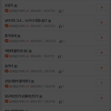
도망가
0
갈사람은가야지
+5
조회수:80
| 26.07.24
1
냥이 VS 그녀 .... 누가 더 귀엽나요?
0
갈사람은가야지
+5
조회수:101
| 26.07.23
1
쫌 무섭네
0
갈사람은가야지
+5
조회수:104
| 26.07.22
1
저한테 불만 있나요
0
갈사람은가야지
+5
조회수:96
| 26.07.21
1
슴가녀
0
갈사람은가야지
+5
조회수:215
| 26.07.16
1
신입사원이 들어왔다
1
갈사람은가야지
+5
조회수:155
| 26.07.15
1
당구여신인가 손톱여신인가
0
갈사람은가야지
+5
조회수:137
| 26.07.15
1