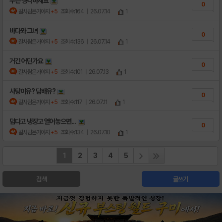
무슨 생각하세요
0
갈사람은가야지
+5
조회수:164
| 26.07.14
1
바다와 그녀
0
갈사람은가야지
+5
조회수:136
| 26.07.14
1
거긴 어딘가요
0
갈사람은가야지
+5
조회수:101
| 26.07.13
1
사탕이유? 담배유?
0
갈사람은가야지
+5
조회수:117
| 26.07.11
1
덥다고 냉장고 열어놓으면...
0
갈사람은가야지
+5
조회수:134
| 26.07.10
1
1
2
3
4
5
검색
글쓰기