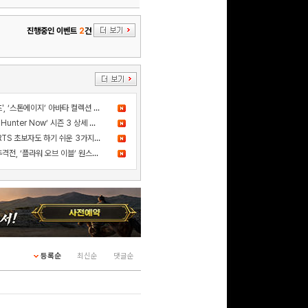
진행중인 이벤트
2
건
문화상품권 10000원
(추첨)
100
밥알
더 샌드박스, 넷마블과 ‘세븐나이츠', ‘스톤에이지’ 아바타 컬렉션 출시
드디어 고기굽기 등장! ‘Monster Hunter Now’ 시즌 3 상세 정보 공개
문화상품권 5000원 (추
카카오게임즈 신작 '스톰게이트', RTS 초보자도 하기 쉬운 3가지 이유
첨)
사건의 진실을 쫓는 스릴 넘치는 추격전, ‘플라워 오브 이블’ 원스토어 정식 출시!
100
밥알
구글 플레이 기프트카드
5,000원 (추첨)
100
밥알
등록순
최신순
댓글순