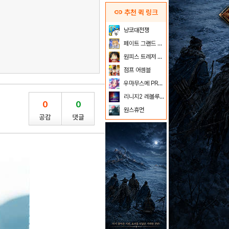
link
추천 퀵 링크
냥코대전쟁
페이트 그랜드 오더
원피스 트레저 크루즈
점프 어셈블
우마무스메 PRETTY DERBY
리니지2 레볼루션
0
0
원스휴먼