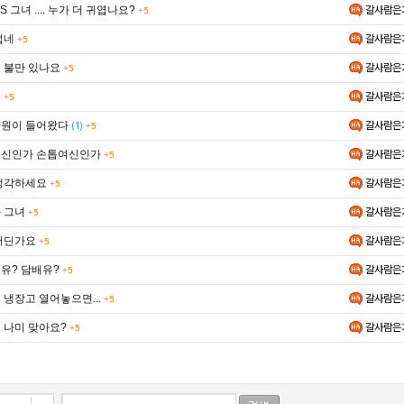
S 그녀 .... 누가 더 귀엽나요?
갈사람은
+5
섭네
갈사람은
+5
 불만 있나요
갈사람은
+5
녀
갈사람은
+5
원이 들어왔다
갈사람은
(1)
+5
신인가 손톱여신인가
갈사람은
+5
생각하세요
갈사람은
+5
 그녀
갈사람은
+5
어딘가요
갈사람은
+5
유? 담배유?
갈사람은
+5
 냉장고 열어놓으면...
갈사람은
+5
 나미 맞아요?
갈사람은
+5