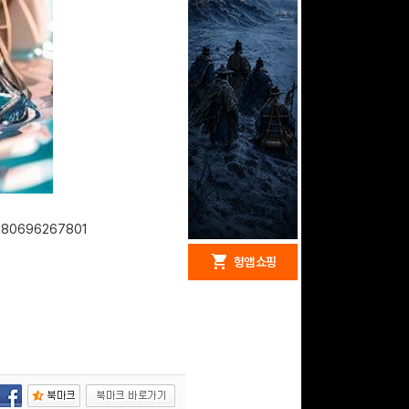
4180696267801
redeem
shopping_cart
헝앱 경품
헝앱 쇼핑
구글 플레이 기프트카드
15,000원 (추첨)
100
밥알