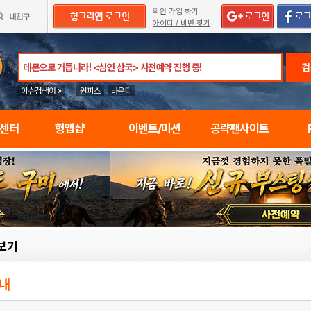
회원 가입 하기
아이디 / 비번 찾기
검
이슈검색어 »
원피스
바운티
임센터
헝앱샵
이벤트/미션
공략팬사이트
보기
내