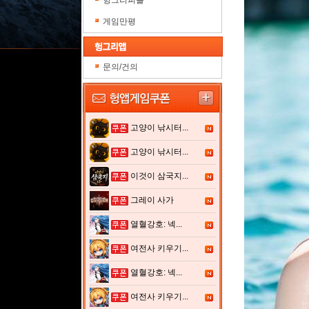
헝그리피플
게임만평
문의/건의
고양이 낚시터...
고양이 낚시터...
이것이 삼국지...
그레이 사가
열혈강호: 넥...
여전사 키우기...
열혈강호: 넥...
여전사 키우기...