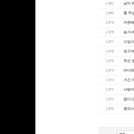
냥이 V
1,981
쫌 무
1,980
저한테
1,979
슴가
1,978
신입사
1,977
당구여
1,976
무슨 
1,975
바다와
1,974
거긴 
1,973
사탕이
1,972
덥다고
1,971
원피스
1,970