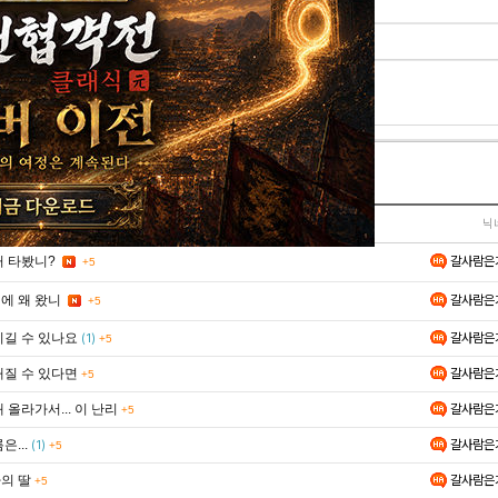
이모티콘
주사위
이미지첨부
글제목
닉
갈사람은
거 타봤니?
+5
갈사람은
에 왜 왔니
+5
이길 수 있나요
갈사람은
(1)
+5
해질 수 있다면
갈사람은
+5
 올라가서... 이 난리
갈사람은
+5
은...
갈사람은
(1)
+5
의 딸
갈사람은
+5