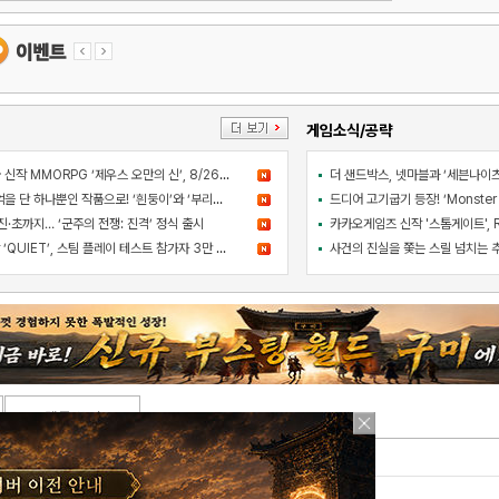
게임소식/공략
컴투스 블록버스터급 신작 MMORPG ‘제우스 오만의 신’, 8/26 출시
아와지섬 여행의 추억을 단 하나뿐인 작품으로! ‘흰둥이’와 ‘부리부리대마왕’의 오리지널 도기 색칠 체험 등장
·초까지… ‘군주의 전쟁: 진격’ 정식 출시
라인게임즈 PC 신작 ‘QUIET’, 스팀 플레이 테스트 참가자 3만 명 돌파
댓글 쓰기
페이지