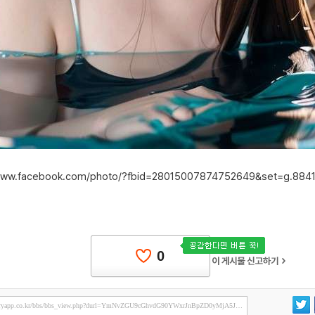
/www.facebook.com/photo/?fbid=28015007874752649&set=g.88
0