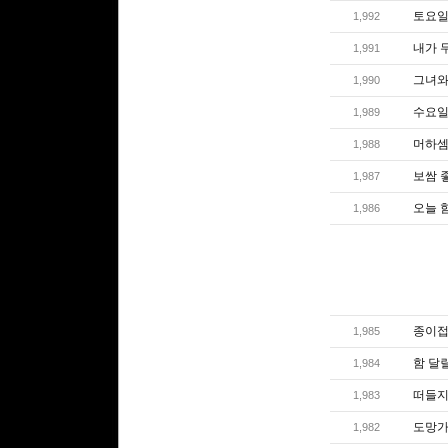
토요일
1,992
내가 
1,991
그녀와 
1,990
수요일엔
1,989
머하셈
1,988
보쌈 
1,987
오늘 
1,986
종이접
1,985
함 달
1,984
떠들지
1,983
도망
1,982