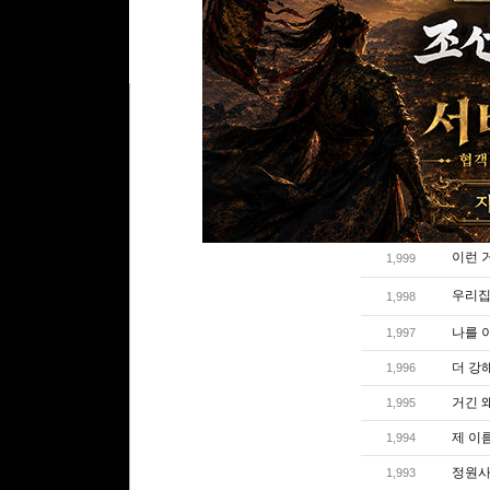
리플쓰기
글번호
이런 
1,999
우리집
1,998
나를 
1,997
더 강
1,996
거긴 왜
1,995
제 이름
1,994
정원사
1,993