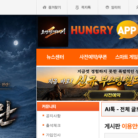
뉴스센터
사전예약/쿠폰
스마트 게
AI톡
-
전체 글
공지사항
게시판
이용안
출석체크
가입인사