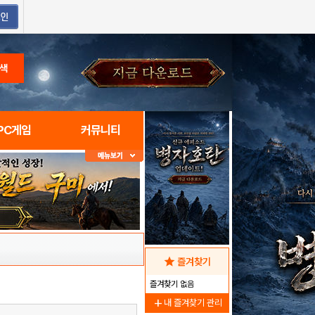
색
PC게임
커뮤니티
star
즐겨찾기
즐겨찾기 없음
add
내 즐겨찾기 관리