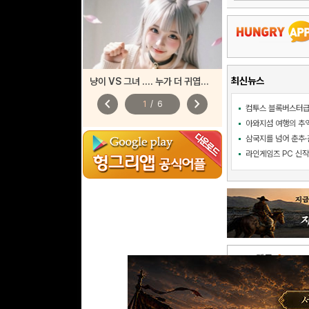
최신뉴스
냥이 VS 그녀 .... 누가 더 귀엽나요?
chevron_left
chevron_right
1
/
6
삼국지를 넘어 춘추·진
댓글
0
리플
0
건 l 1/0 