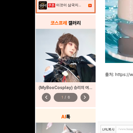
이것이 삼국지...
코스프레
갤러리
출처: https:/
(MyBooCosplay) 승리의 여신: 니케 ‘사쿠라’
chevron_left
chevron_right
1
/
6
AI
톡