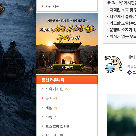
◈ 'A.I 톡' 
사진자랑
- 저작권 보호 및
- 타인에게 불쾌감
- 과도한 노출(누
- 분쟁의 소지가 
- 저작권 없는 무
매력
등록일 
그
자유게시판
+5
유머
+5
게임
+5
AI톡
+5
코스프레갤러리