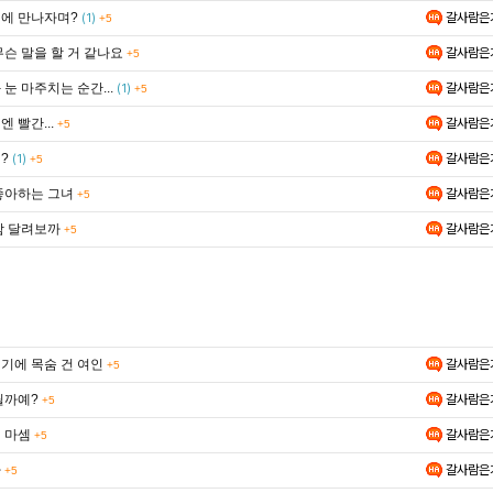
에 만나자며?
갈사람은
(1)
+5
무슨 말을 할 거 같나요
갈사람은
+5
눈 마주치는 순간...
갈사람은
(1)
+5
 빨간...
갈사람은
+5
?
갈사람은
(1)
+5
좋아하는 그녀
갈사람은
+5
함 달려보까
갈사람은
+5
기에 목숨 건 여인
갈사람은
+5
릴까예?
갈사람은
+5
 마셈
갈사람은
+5
가
갈사람은
+5