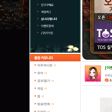
친구구해요
게임버그
삽니다/팝니다
이벤트참여
(구)지식인
자유게시판
+5
[이
유머
+5
등록일 
소
공포/엽기
+5
게임
+5
앱
+5
방송/연예
+5
드라마
+5