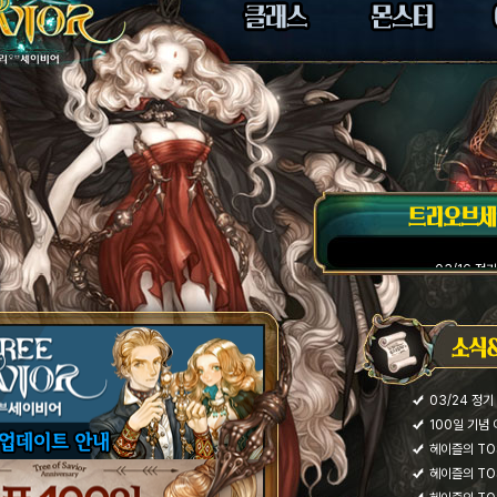
03/16 정
TOS 실험실 
TOS 실험실 
알파벳을 
03/24 정기
그것을 알고 싶
100일 기념
헤이즐의 TOS
헤이즐의 TOS