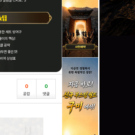
 실험실 CASE. 3
용한 세트 방어구
몰이의 핵심!
클 공략
두면 좋은것!
비어 상성표
0
0