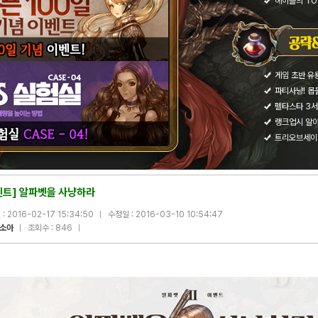
헤이즐의 TOS
게임 초반 유
파티사냥! 몹
펠타스타 3서
랭크업시 알아
트리오브세이
벤트] 알파벳을 사냥하라
: 2016-02-17 15:34:50
수정일 : 2016-03-10 10:54:47
소아
조회수 : 846