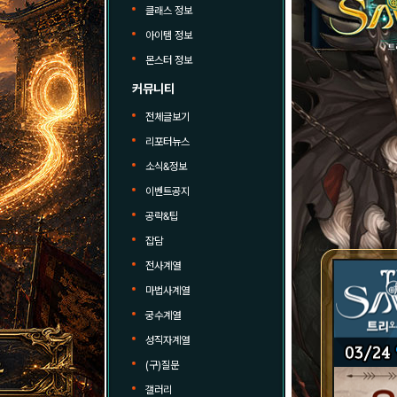
클래스 정보
아이템 정보
몬스터 정보
커뮤니티
전체글보기
리포터뉴스
소식&정보
이벤트공지
공략&팁
잡담
전사계열
마법사계열
궁수계열
성직자계열
(구)질문
갤러리