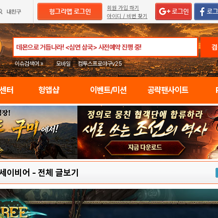
회원 가입 하기
아이디 / 비번 찾기
검
이슈검색어 »
모바일
컴투스프로야구v25
임센터
헝앱샵
이벤트/미션
공략팬사이트
 세이비어
-
전체 글보기