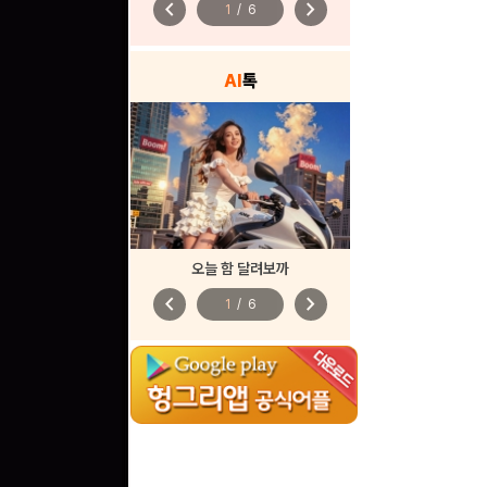
chevron_left
chevron_right
1
/
6
AI
톡
오늘 함 달려보까
chevron_left
chevron_right
1
/
6