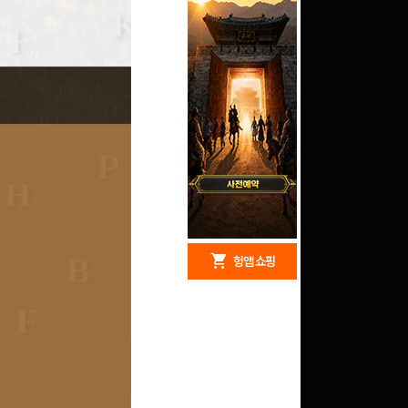
redeem
shopping_cart
헝앱 경품
헝앱 쇼핑
구글 플레이 기프트카드
15,000원 (추첨)
100
밥알