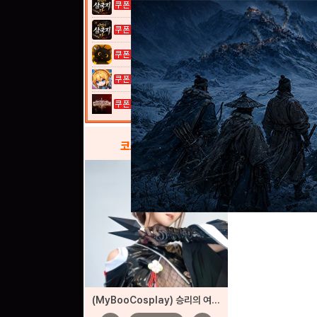
이것이 삼국지...
이것이 삼국지...
고양이 낚시터...
여전사 키우기...
그레이 사가
코스프레
갤러리
(MyBooCosplay) 승리의 여신: 니케 ‘사쿠라’