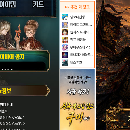
link
추천 퀵 링크
냥코대전쟁
페이트 그랜드 오더
원피스 트레저 크루즈
점프 어셈블
우마무스메 PRETTY DERBY
리니지2 레볼루션
원스휴먼
기점검 안내
CASE. 1
CASE. 2
사냥하라
 점검 안내
다 Vol.2
 이벤트
 실험실 CASE. 1
 실험실 CASE. 2