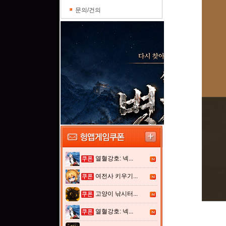
문의/건의
열혈강호: 넥...
여전사 키우기...
고양이 낚시터...
열혈강호: 넥...