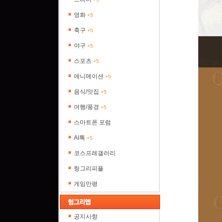
영화
+5
축구
+5
야구
+5
스포츠
+5
애니메이션
+5
음식/맛집
+5
여행/풍경
+5
스마트폰 포럼
AI톡
+5
코스프레갤러리
헝그리피플
게임만평
공지사항