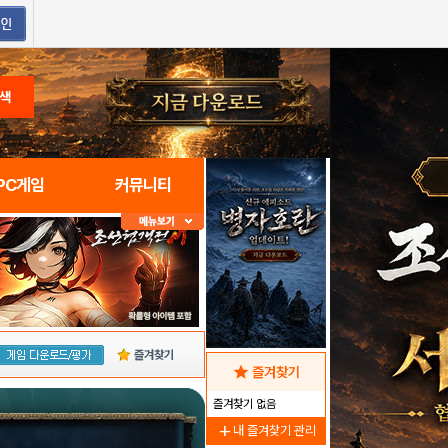
색
PC게임
커뮤니티
즐겨찾기
star
즐겨찾기
즐겨찾기 없음
add
내 즐겨찾기 관리