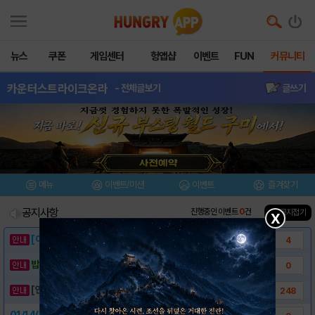
뉴스
쿠폰
게임센터
헝앱샵
이벤트
FUN
커뮤니티
카운터스트라이크온라
- 전체글보기
글쓰기
메뉴
이벤트/미션
이벤트
즐겨찾기
공지사항
진행중인 이벤트
0
건
▲ 공지접기
X
[이벤트] 웃음으로 매일매일 해피! 유머 게시..
4
밥알이의 헝앱통신 ⑲ “밥알이, 드디어 멀티를..
0
[안내] 헝그리앱 필수 상식! 밥알 획득 안내..
248
01/14(목) 뉴 좀비쉘터 티어4 업데이트!