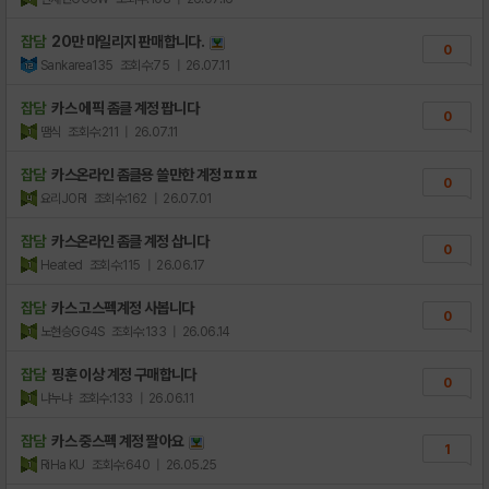
잡담
20만 마일리지 판매합니다.
0
Sankarea135
조회수:75
| 26.07.11
잡담
카스 에픽 좀클 계정 팝니다
0
땜식
조회수:211
| 26.07.11
잡담
카스온라인 좀클용 쓸만한 계정ㅍㅍㅍ
0
요리JORI
조회수:162
| 26.07.01
잡담
카스온라인 좀클 계정 삽니다
0
Heated
조회수:115
| 26.06.17
잡담
카스 고스펙계정 사봅니다
0
노현승GG4S
조회수:133
| 26.06.14
잡담
핑훈 이상 계정 구매합니다
0
냐누냐
조회수:133
| 26.06.11
잡담
카스 중스펙 계정 팔아요
1
RiHa KU
조회수:640
| 26.05.25