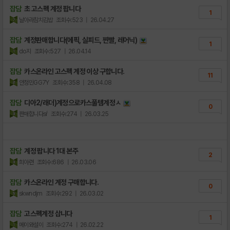
잡담
초 고스펙 계정 팝니다
1
날아라참치김밥
조회수:523
| 26.04.27
잡담
계정판매합니다(에픽, 실피드, 찐빨, 레어닉)
1
do지
조회수:527
| 26.04.14
잡담
카스온라인 고스펙 계정 이상 구합니다.
11
안정민GG7Y
조회수:358
| 26.04.08
잡담
디아2/래더)계정으로카스풀템계정ㅅ
0
판매합니다sŕ
조회수:274
| 26.03.25
잡담
계정 팝니다 1대 본주
2
희아련
조회수:686
| 26.03.06
잡담
카스온라인 계정 구매합니다.
0
skwndjm
조회수:292
| 26.03.02
잡담
고스펙계정 삽니다
1
메이와설이
조회수:274
| 26.02.22