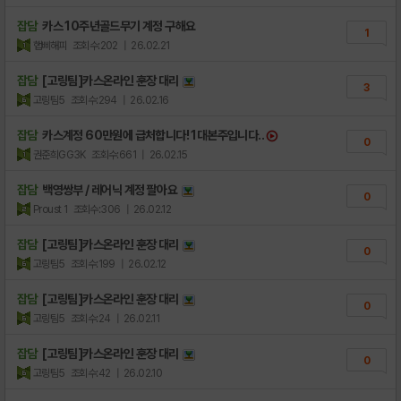
잡담
카스 10주년골드무기 계정 구해요
1
햅삐해피
조회수:202
| 26.02.21
잡담
[고링팀]카스온라인 훈장 대리
3
고링팀5
조회수:294
| 26.02.16
잡담
카스계정 60만원에 급처합니다! 1대본주입니다..
0
권준희GG3K
조회수:661
| 26.02.15
잡담
백영쌍부 / 레어닉 계정 팔아요
0
Proust 1
조회수:306
| 26.02.12
잡담
[고링팀]카스온라인 훈장 대리
0
고링팀5
조회수:199
| 26.02.12
잡담
[고링팀]카스온라인 훈장 대리
0
고링팀5
조회수:24
| 26.02.11
잡담
[고링팀]카스온라인 훈장 대리
0
고링팀5
조회수:42
| 26.02.10