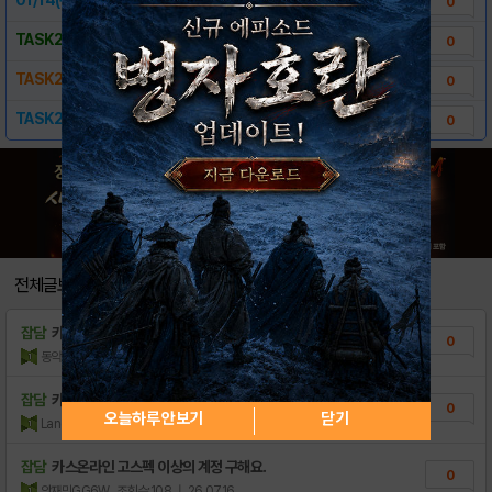
0
TASK288 : 2016 근하신년 이벤트
0
TASK289 : 이렇게 줘도 되나~ 싶은 이..
0
TASK291 : 봇 좀비 보물찾기
0
전체글보기
잡담
카스온라인 토끼귀 계정 판매하실분 구해요
0
동악
조회수:28
| 26.08.04
잡담
카스온라인 SSS급 레어닉 비싸게 구매합니다
0
오늘하루 안보기
닫기
Land lala
조회수:93
| 26.07.19
잡담
카스온라인 고스펙 이상의 계정 구해요.
0
안재민GG6W
조회수:108
| 26.07.16