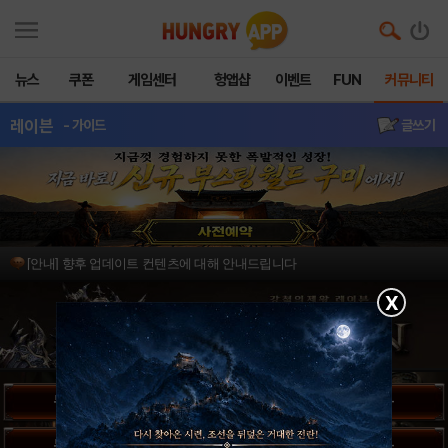
뉴스
쿠폰
게임센터
헝앱샵
이벤트
FUN
커뮤니티
레이븐
- 가이드
글쓰기
[안내] 향후 업데이트 컨텐츠에 대해 안내드립니다
X
무기/방어구 선택 팁 -공통-
무기/방어구 선택 팁 -휴먼-
무기/방어구 선택 팁 -엘프-
무기/방어구 선택 팁 -반고-