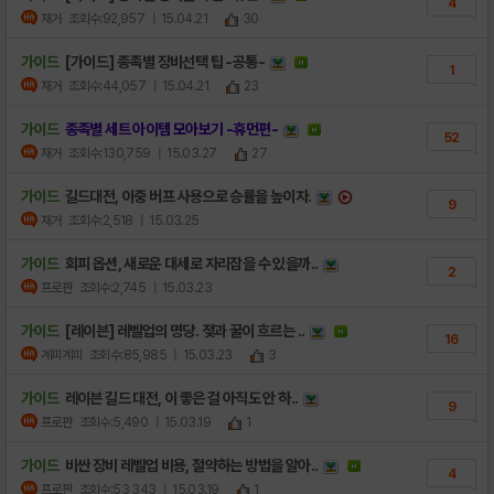
4
재거
조회수:92,957
| 15.04.21
30
가이드
[가이드] 종족별 장비선택 팁 -공통-
1
재거
조회수:44,057
| 15.04.21
23
가이드
종족별 세트 아이템 모아보기 -휴먼편-
52
재거
조회수:130,759
| 15.03.27
27
가이드
길드대전, 이중 버프 사용으로 승률을 높이자.
9
재거
조회수:2,518
| 15.03.25
가이드
회피 옵션, 새로운 대세로 자리잡을 수 있을까..
2
프로판
조회수:2,745
| 15.03.23
가이드
[레이븐] 레벨업의 명당. 젖과 꿀이 흐르는 ..
16
계피계피
조회수:85,985
| 15.03.23
3
가이드
레이븐 길드 대전, 이 좋은 걸 아직도 안 하..
9
프로판
조회수:5,490
| 15.03.19
1
가이드
비싼 장비 레벨업 비용, 절약하는 방법을 알아..
4
프로판
조회수:53,343
| 15.03.19
1