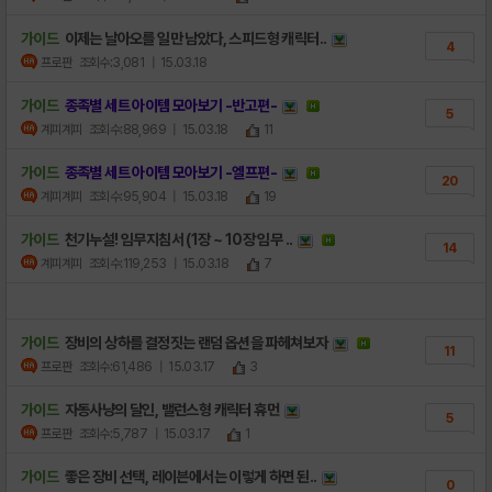
가이드
이제는 날아오를 일만 남았다, 스피드형 캐릭터..
4
프로판
조회수:3,081
| 15.03.18
가이드
종족별 세트 아이템 모아보기 -반고편-
5
계피계피
조회수:88,969
| 15.03.18
11
가이드
종족별 세트 아이템 모아보기 -엘프편-
20
계피계피
조회수:95,904
| 15.03.18
19
가이드
천기누설! 임무지침서 (1장 ~ 10장 임무 ..
14
계피계피
조회수:119,253
| 15.03.18
7
가이드
장비의 상하를 결정짓는 랜덤 옵션을 파헤쳐보자
11
프로판
조회수:61,486
| 15.03.17
3
가이드
자동사냥의 달인, 밸런스형 캐릭터 휴먼
5
프로판
조회수:5,787
| 15.03.17
1
가이드
좋은 장비 선택, 레이븐에서는 이렇게 하면 된..
0