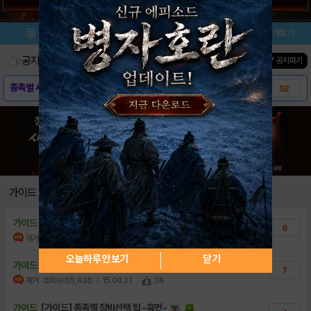
메뉴
이벤트/미션
설치/평가
즐겨찾기
공지사항
진행중인 이벤트
0
건
▼ 공지펴기
종족별 세트 아이템 모아보기 -휴먼편-
52
종족별 세트 아이템 모아보기 -엘프편-
20
종족별 세트 아이템 모아보기 -반고편-
5
[가이드] 레이븐 캐릭터 정보 모음
32
[가이드] 레이븐 기본 가이드 모음
13
가이드
[가이드] 레이븐 FAQ 모음집
15
가이드
[가이드] 종족별 장비선택 팁 -반고-
6
[모비 사전예약] RAVEN : 부활 REVI..
0
재거
조회수:53,274
| 15.04.21
25
오늘하루 안보기
닫기
가이드
[가이드] 종족별 장비선택 팁 -엘프-
7
재거
조회수:65,436
| 15.04.21
34
가이드
[가이드] 종족별 장비선택 팁 -휴먼-