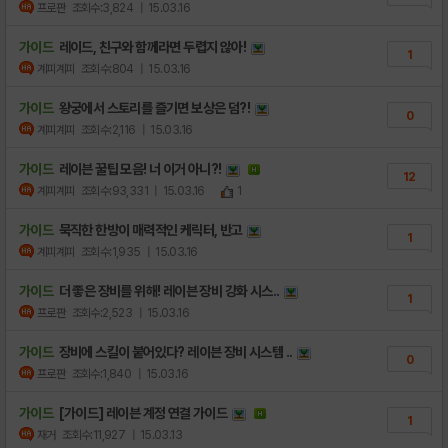
프로판
조회수:3,824
| 15.03.16
가이드
레이드, 친구와 함께라면 두렵지 않아!
1
계피계피
조회수:804
| 15.03.16
가이드
왕궁에서 스토리를 즐기면 보상은 덤?!
0
계피계피
조회수:2,116
| 15.03.16
가이드
레이븐 꿀팁 모음! 너 이거 아니?!
12
계피계피
조회수:93,331
| 15.03.16
1
가이드
묵직한 한방이 매력적인 케릭터, 반고
1
계피계피
조회수:1,935
| 15.03.16
가이드
더 좋은 장비를 위해! 레이븐 장비 강화 시스..
1
프로판
조회수:2,523
| 15.03.16
가이드
장비에 스킬이 붙어있다? 레이븐 장비 시스템 ..
0
프로판
조회수:1,840
| 15.03.16
가이드
[가이드] 레이븐 계정 연결 가이드
1
재거
조회수:11,927
| 15.03.13