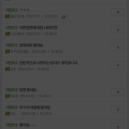
이벤트2
ㄱㄱㄱ
0
출조가고파
조회수:221
| 15.09.30
1
이벤트2
이번업뎃에 대한 나의의견
0
다이아쵝오
조회수:313
| 15.08.14
이벤트2
업데이트 좋네요
0
요구르트드롭스
조회수:280
| 15.08.14
이벤트2
전반적으로 나쁘지는 않다고 생각합니다.
0
온츠
조회수:254
| 15.08.14
이벤트2
업뎃 좋네요
0
S시로
조회수:265
| 15.08.13
이벤트2
두가지 마음에 들어얌
0
하느
조회수:158
| 15.08.13
이벤트2
좋아욤~~~
0