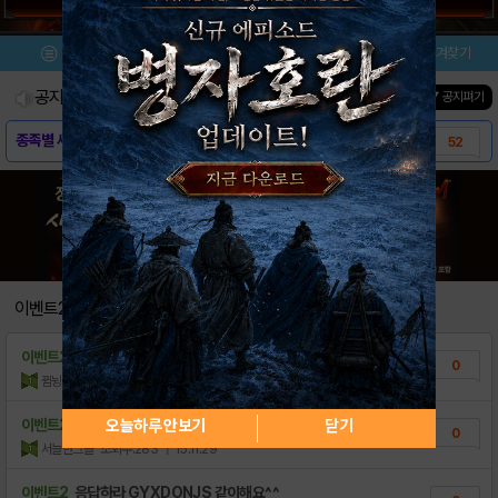
메뉴
이벤트/미션
설치/평가
즐겨찾기
공지사항
진행중인 이벤트
0
건
▼ 공지펴기
종족별 세트 아이템 모아보기 -휴먼편-
52
종족별 세트 아이템 모아보기 -엘프편-
20
종족별 세트 아이템 모아보기 -반고편-
5
[가이드] 레이븐 캐릭터 정보 모음
32
[가이드] 레이븐 기본 가이드 모음
13
이벤트2
[가이드] 레이븐 FAQ 모음집
15
이벤트2
48 엘프팝니다 6만원..
0
[모비 사전예약] RAVEN : 부활 REVI..
0
뀜뉭
조회수:207
| 16.07.05
오늘하루 안보기
닫기
이벤트2
★★★이벤트코드:ETENJVGA★★★[1명 부..
0
서늘한그늘
조회수:283
| 15.11.29
이벤트2
응답하라 GYXDONJS 같이해요^^