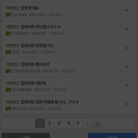
이벤트2
업뎃 좋네요
0
Complete
조회수:202
| 15.08.13
이벤트2
업데이트 무난합니다 ㅎㅎ
0
학교의마리아
조회수:150
| 15.08.13
이벤트2
업데이트 만족합니다
0
지아드
조회수:222
| 15.08.13
이벤트2
업데이트 좋아요!!!
0
1인1닭이진리아닙니까
조회수:278
| 15.08.13
이벤트2
업데이트 대만족
0
뮤는악령이제맛
조회수:301
| 15.08.13
이벤트2
업데이트 완전 마음에 듭니다..~!!ㅎㅎ
0
페트로시안
조회수:262
| 15.08.13
1
2
3
4
5
검색
글쓰기