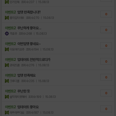
민기민재
조회수:237
| 15.08.13
이벤트2
업뎃 만족합니다!!
0
총각김치야우
조회수:270
| 15.08.13
이벤트2
무난하게 좋아요...
0
격호무
조회수:268
| 15.08.13
이벤트2
이번업뎃 좋네요~
0
이모여기쏘주
조회수:194
| 15.08.13
이벤트2
업데이트 전반적으로다가
0
코데즈콤
조회수:276
| 15.08.13
이벤트2
업뎃 만족해요
0
크루디엘
조회수:235
| 15.08.13
이벤트2
무난한 듯
0
솔직하지못해서
조회수:199
| 15.08.13
이벤트2
업데이트 좋아요
0
라꾸라꾸다요
조회수:187
| 15.08.13