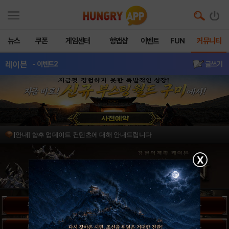
뉴스
쿠폰
게임센터
헝앱샵
이벤트
FUN
커뮤니티
레이븐
- 이벤트2
글쓰기
[안내] 향후 업데이트 컨텐츠에 대해 안내드립니다
X
무기/방어구 선택 팁 -공통-
무기/방어구 선택 팁 -휴먼-
무기/방어구 선택 팁 -엘프-
무기/방어구 선택 팁 -반고-