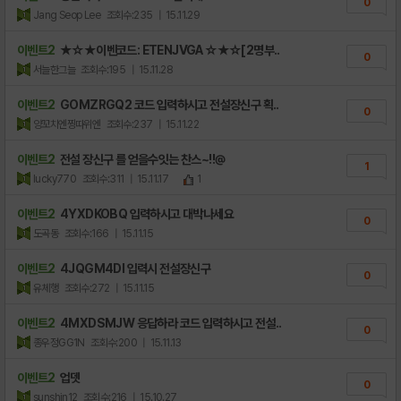
0
Jang Seop Lee
조회수:235
| 15.11.29
이벤트2
★☆★이벤코드: ETENJVGA ☆★☆[2명부..
0
서늘한그늘
조회수:195
| 15.11.28
이벤트2
GOMZRGQ2 코드 입력하시고 전설장신구 획..
0
양꼬치엔찡따위엔
조회수:237
| 15.11.22
이벤트2
전설 장신구 를 얻을수잇는 찬스~!!@
1
lucky770
조회수:311
| 15.11.17
1
이벤트2
4YXDKOBQ 입력하시고 대박나세요
0
도곡동
조회수:166
| 15.11.15
이벤트2
4JQGM4DI 입력시 전설장신구
0
유체행
조회수:272
| 15.11.15
이벤트2
4MXDSMJW 응답하라 코드 입력하시고 전설..
0
종우정GG1N
조회수:200
| 15.11.13
이벤트2
업뎃
0
sunshin12
조회수:216
| 15.10.27