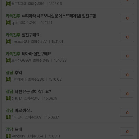
뭘로할까요
조회수:386
| 15.12.06
카톡친추
ㅌ티아라 샤로보냐실분 에스뜨레아임) 절친구함
0
qlalf
조회수:246
| 15.11.21
카톡친추
절친구해요!
0
나도모르겠다
조회수:277
| 15.11.01
카톡친추
티아라.절친구해요
0
오수정GG9W
조회수:349
| 15.10.23
잡담
추억
0
버럭태사마
조회수:236
| 15.10.02
잡담
티친 은근 많이 찾네요?
0
claus7
조회수:316
| 15.08.19
잡담
바로 겜삭..
0
하니냥이
조회수:669
| 15.08.17
잡담
프메
0
kanokun
조회수:354
| 15.08.11