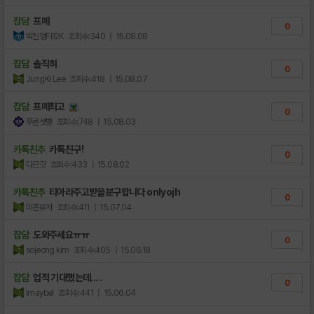
잡담
프메
0
박진영FB2K
조회수:340
| 15.08.08
잡담
솔직히
0
JungKi Lee
조회수:418
| 15.08.07
잡담
프메최고
0
푸른샛별
조회수:748
| 15.08.03
카톡친추
카톡친구!
0
다므갓
조회수:433
| 15.08.02
카톡친추
티아라주고받을분구합니다 onlyojh
0
미존유저
조회수:411
| 15.07.04
잡담
도와주세요ㅠㅠ
0
sojeong kim
조회수:405
| 15.06.18
잡담
업적 기대했는데.....
0
lmaybel
조회수:441
| 15.06.04