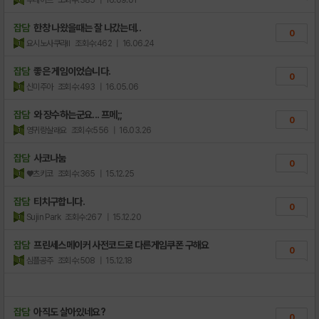
잡담
한창 나왔을때는 잘 나갔는데..
0
요시노사쿠라Ⅱ
조회수:462
| 16.06.24
잡담
좋은 게임이었습니다.
0
신미주아
조회수:493
| 16.05.06
잡담
와 장수하는군요... 프메;;
0
영귀랑살래요
조회수:556
| 16.03.26
잡담
사코나눔
0
♥츠키코
조회수:365
| 15.12.25
잡담
티치구합니다.
0
Sujin Park
조회수:267
| 15.12.20
잡담
프린세스메이커 사전코드로 다른게임쿠폰 구해요
0
심플공주
조회수:508
| 15.12.18
잡담
아직도 살아있네요?
0