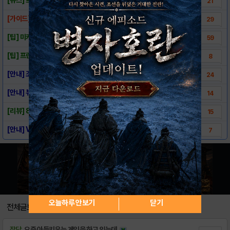
21
[가이드] 프린세스메이커 가이드
29
[팁] 미카엘 호감도 해 본 것 다 적어봅니다..
59
[팁] 프린세스메이커 꿀팁 모음
8
[안내] 조건없이 드리는 루비 이벤트 안내
24
[안내] 뷰티시크릿 게시판 오픈 안내
14
[리뷰] 8년 기다림의 끝, ≪프린세스메이커 ..
15
[안내] VIP쿠폰 사용방법
7
오늘하루 안보기
닫기
전체글보기
잡담
요즘 아들키우는 게임을 하고 있는데