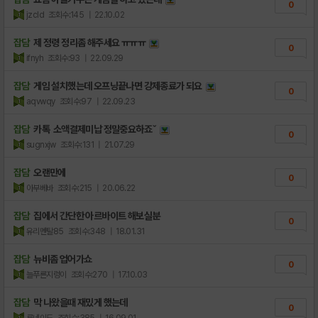
0
jzcld
조회수:145
| 22.10.02
잡담
제 정령 정리좀 해주세요 ㅠㅠㅠ
0
ifnyh
조회수:93
| 22.09.29
잡담
게임 설치했는데 오프닝끝나면 강제종료가 되요
0
aqvwqy
조회수:97
| 22.09.23
잡담
카톡 소액결제미납 정말중요하죠ˇ
0
sugnxjw
조회수:131
| 21.07.29
잡담
오랜만에
0
아부베바
조회수:215
| 20.06.22
잡담
집에서 간단한 아르바이트 해보실분
0
유리멘탈85
조회수:348
| 18.01.31
잡담
뉴비좀 업어가쇼
0
늘푸른지렁이
조회수:270
| 17.10.03
잡담
막 나왔을때 재밌게 했는데
0
루네이드
조회수:385
| 16.09.01