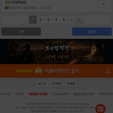
잡담
안녕하세요
6
바라드와자
조회수:463
| 15.04.22
1
2
3
4
5
검색
글쓰기
로그인
PC버전
전체앱
|
|
|
|
|
회사소개
이용약관
개인정보 처리방침
청소년 보호정책
불법촬영물 신고센터
제휴광고문의
사업자등록번호:119-86-61101 (주)스마트나우 대표이사:송현두
주소: 서울시 금천구 가산디지털1로 171 연락처:063-284-8635 팩스:02-6265-0377
청소년보호책임자:김동욱
desk@hungryapp.co.kr