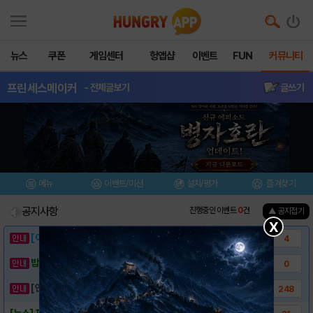
뉴스
쿠폰
게임센터
헝앱샵
이벤트
FUN
커뮤니티
프린세스메이커
- 전체글보기
글쓰기
메뉴
이벤트/미션
설치/평가
즐겨찾기
공지사항
진행중인 이벤트
0
건
▲ 공지접기
X
[이벤트] 웃음으로 매일매일 해피! 유머 게시..
4
밥알이의 헝앱통신 ⑲ “밥알이, 드디어 멀티를..
0
[안내] 헝그리앱 필수 상식! 밥알 획득 안내..
248
[뉴스] 프린세스 메이커, 개발진 인터뷰(스포..