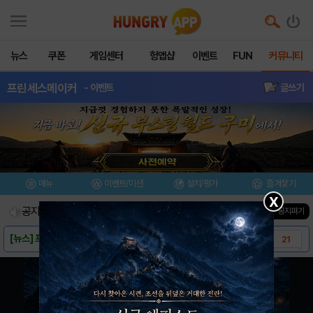
뉴스
쿠폰
게임센터
헝앱샵
이벤트
FUN
커뮤니티
프린세스메이커
- 이벤트
글쓰기
메뉴
이벤트/미션
설치/평가
즐겨찾기
X
공지사항
진행중인 이벤트
0
건
▼ 공지펴기
[뉴스] 프린세스 메이커, 개발진 인터뷰(스포..
21
[가이드] 프린세스메이커 가이드
29
[팁] 미카엘 호감도 해 본 것 다 적어봅니다..
59
[팁] 프린세스메이커 꿀팁 모음
8