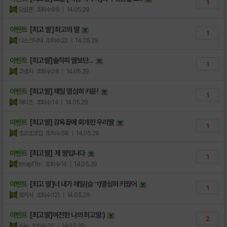
1
답설흔
조회수:99
| 14.05.29
이벤트
[최고 딸] 최고의 딸
1
디스크닥터
조회수:22
| 14.05.29
이벤트
[최고딸]솔직히 딸보단...
1
고냉지
조회수:28
| 14.05.29
이벤트
[최고딸] 제일 열심히 키운!
1
하티즈
조회수:14
| 14.05.29
이벤트
[최고딸] 감옥끝에 회개한 우리딸
1
초코초코칩
조회수:58
| 14.05.29
이벤트
[최고딸] 제 딸입니다
1
tmxpfTm
조회수:14
| 14.05.29
이벤트
[최고 딸]너 내가 제일(슴ㄱ)열심히 키웠어
1
포커서
조회수:121
| 14.05.29
이벤트
[최고딸]여전한 나의 최고딸:)
2
슈누
조회수:32
| 14.05.29