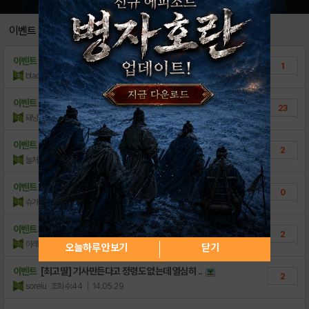
[안내] 조건없이 드리는 루비 이벤트 안내
24
이벤트
[안내] 뷰티시크릿 게시판 오픈 안내
14
이벤트
(여름준비) 여름엔 역시 해변가 패션이지
1
[리뷰] 8년 기다림의 끝, ≪프린세스메이커 ..
15
blackmilktea
조회수:69
| 14.07.06
[안내] VIP쿠폰 사용방법
7
이벤트
[프린세스메이커] 여름대비해보자 딸아
23
돼냥이
조회수:791
| 14.05.29
이벤트
[최고딸] 사교작의 폐해
2
늘처음
조회수:209
| 14.05.29
이벤트
[최고딸] 귀요미딸♥
0
슈가퀸
조회수:40
| 14.05.29
이벤트
[최고 딸] 시행착오를 겪었기에 더 애착이 가..
2
아레인샤
조회수:52
| 14.05.29
오늘하루 안보기
닫기
이벤트
[최고딸] 기사만든다고 정령도 없는데 열심히 ..
2
soreiu
조회수:44
| 14.05.29