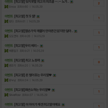
이벤트
[최고딸] 잊지못할 최고의 최초클 ㅡ.ㅡ 노가..
2
Einoa
조회수:60
| 14.05.29
이벤트
[최고딸] 첫 S 딸!
1
떴다
조회수:61
| 14.05.29
이벤트
[최고딸]열손가락 깨물어 안아픈건 없지만 덜아..
1
도도연아
조회수:26
| 14.05.29
이벤트
[최고딸]우리 베리~
1
메롱밀크
조회수:21
| 14.05.29
이벤트
[최고딸] 최고 노동력
0
변조각
조회수:20
| 14.05.29
이벤트
[최고딸] 돈 벌어쥬는 우리딸♥
1
꽁누님
조회수:34
| 14.05.29
이벤트
[최고딸]패션쇼하는 우리딸♥
1
SilverRosr
조회수:37
| 14.05.29
이벤트
[최고딸] 이 아이가 제겐 최고딸이에요
1