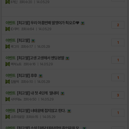
ll카딘
조회수:20
| 14.05.29
이벤트
[최고딸] 우리 아홉번째 딸맹이가 쵝오:D♥
2
ID쿠키
조회수:64
| 14.05.29
이벤트
[최고딸]
1
루그미
조회수:17
| 14.05.29
이벤트
[최고딸]고생 고생해서 엔딩본딸
1
렉쳐노트
조회수:16
| 14.05.29
이벤트
[최고딸] 후후
1
찹쌀떡
조회수:10
| 14.05.29
이벤트
[최고딸] 내 첫 4단계 딸내미
3
사악마뇨
조회수:50
| 14.05.29
이벤트
[최고딸] 너때문에 접지않고 한다.
1
소주의로망
조회수:15
| 14.05.29
이벤트
[최고딸] 소설 [마담 티아라]의 주인공을 모..