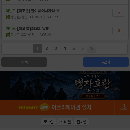
이벤트
[최고딸] 딸이름 어서자라
2
쫑긋쫑긋쫑긋
조회수:29
| 14.05.29
이벤트
[최고 딸] 최고의 딸♥
2
꽁냥꼼
조회수:25
| 14.05.29
1
2
3
4
5
검색
글쓰기
로그인
PC버전
전체앱