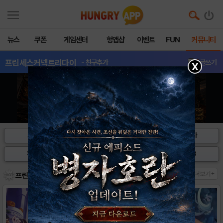
뉴스
쿠폰
게임센터
헝앱샵
이벤트
FUN
커뮤니티
프린세스커넥트리다이
- 친구추가
글쓰기
X
소식&정보
공략&팁
캐릭터 평가
캐릭터 DB
퀘스트 DB
아이템 DB
더보기+
프린세스 커넥트 리다이브 - 헝그리앱 핫이슈