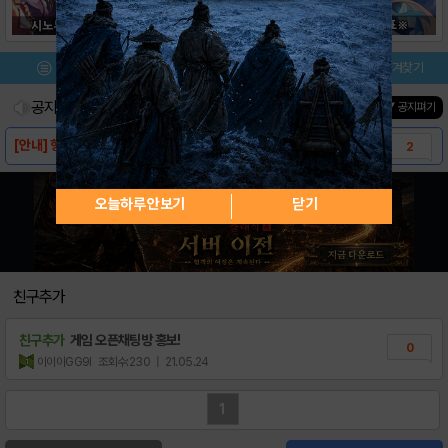
메뉴
이벤트/미션
설치/평가
즐겨찾기
공지사항
진행중인 이벤트
0
건
▼ 공지펴기
[안내] 헝그리앱 게임 백과사전 어플
2
[안내] 거래글은 교환/나눔 카테고리에 올려주..
4
오늘하루 안보기
닫기
[리세] (한)프리코네 리세마라 방법
2
[리세] 추천 목록-19.11.29 수정
2
[공략] 입문자용 길라잡이
6
친구추가
[공략] 걸수있는 상태이상
5
친구추가
게임 오픈채팅방 홍보!
0
[공략] 아레나 가이드
0
이이이GG9I
조회수:230
| 21.05.24
[공략] 자주 묻는 질문
3
1
[공략] 키워져버리는 1성 목록
0