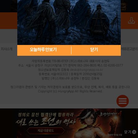
로그인
PC버전
전체앱
|
|
|
|
|
오늘하루 안보기
닫기
회사소개
이용약관
개인정보 처리방침
청소년 보호정책
불법촬영물 신고센터
제휴광고문의
사업자등록번호:119-86-61101 (주)스마트나우 대표이사:송현두
주소: 서울시 금천구 가산디지털1로 171 연락처:063-284-8635 팩스:02-6265-0377
청소년보호책임자:김동욱
desk@hungryapp.co.kr
등록번호:서울아02322 | 등록일자:2016년4월25일
발행인:(주)스마트나우 송현두 | 편집인:김동욱
헝그리앱의 콘텐츠 및 기사는 저작권법의 보호를 받으므로, 무단 전재, 복사, 배포 등을 금합니다.
Copyright (c) HungryApp All Rights Reserved.