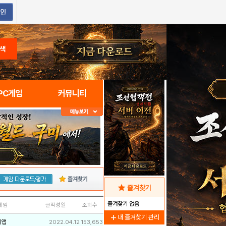
색
PC게임
커뮤니티
즐겨찾기
star
즐겨찾기
즐겨찾기 없음
네임
글작성일
조회수
add
내 즐겨찾기 관리
리앱
2022.04.12
153,653