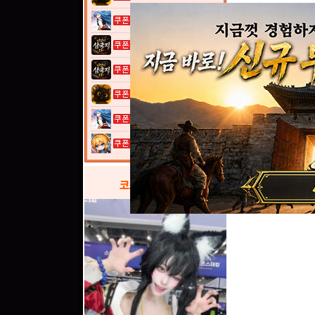
열혈강호: 넥...
이것이 삼국지...
이것이 삼국지...
고양이 낚시터...
열혈강호: 넥...
여전사 키우기...
코스프레
갤러리