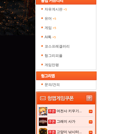
자유게시판
+5
유머
+5
게임
+5
AI톡
+5
코스프레갤러리
헝그리피플
게임만평
문의/건의
여전사 키우기...
그레이 사가
고양이 낚시터...