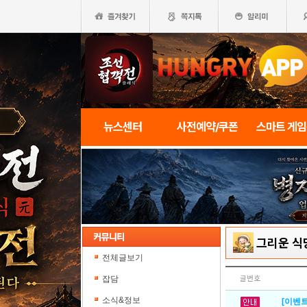
뉴스센터
사전예약/쿠폰
스마트 게
그리운 식
전체글보기
잡담
글번호
소식&정보
[이벤트