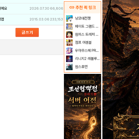
link
추천 퀵 링크
이에요
2026.07.30
66,806
냥코대전쟁
리앱
2015.03.06
233,153
페이트 그랜드 오더
원피스 트레저 크루즈
점프 어셈블
우마무스메 PRETTY DERBY
리니지2 레볼루션
원스휴먼