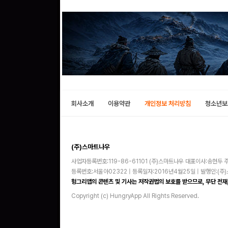
회사소개
이용약관
개인정보 처리방침
청소년보
(주)스마트나우
사업자등록번호:119-86-61101 (주)스마트나우 대표이사:송현두 주
등록번호:서울아02322 | 등록일자:2016년4월25일 | 발행인:(
헝그리앱의 콘텐츠 및 기사는 저작권법의 보호를 받으므로, 무단 전재,
Copyright (c) HungryApp All Rights Reserved.