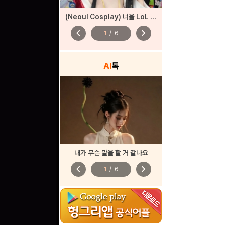
(Neoul Cosplay) 너울 LoL 아리 코스프레
chevron_left
chevron_right
1
/
6
AI
톡
내가 무슨 말을 할 거 같나요
chevron_left
chevron_right
1
/
6