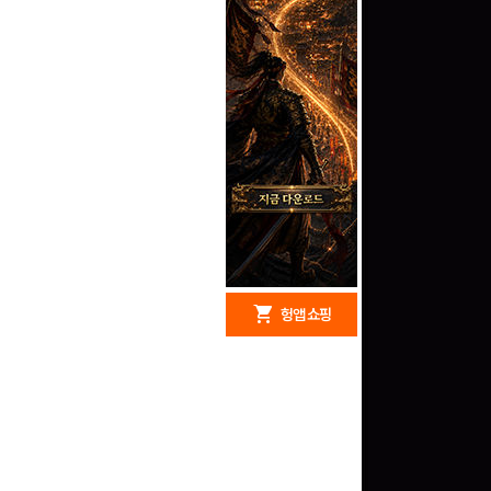
redeem
shopping_cart
헝앱 경품
헝앱 쇼핑
구글 플레이 기프트카드
5,000원 (추첨)
100
밥알