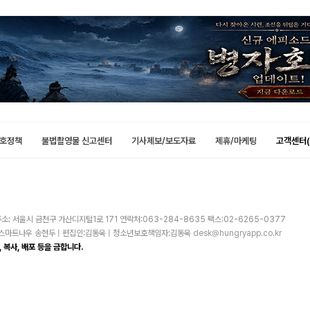
호정책
불법촬영물 신고센터
기사제보/보도자료
제휴/마케팅
고객센터(
소: 서울시 금천구 가산디지털1로 171 연락처:063-284-8635 팩스:02-6265-0377
주)스마트나우 송현두 | 편집인:김동욱 | 청소년보호책임자:김동욱
desk@hungryapp.co.kr
 복사, 배포 등을 금합니다.