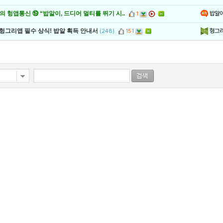
밥알
 헝앱통신 ⑲ “밥알이, 드디어 멀티를 뛰기 시..
1
헝그
 헝그리앱 필수 상식! 밥알 획득 안내서
(248)
151