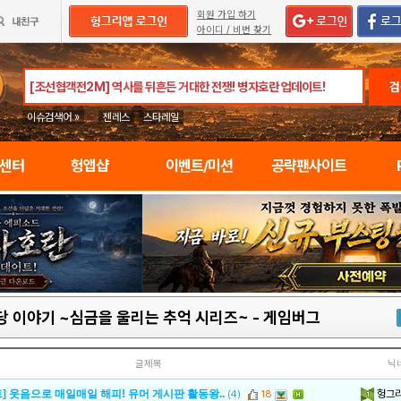
회원 가입 하기
아이디 / 비번 찾기
검
이슈검색어 »
젠레스
스타레일
임센터
헝앱샵
이벤트/미션
공략팬사이트
당 이야기 ~심금을 울리는 추억 시리즈~
-
게임버그
글제목
닉
헝그
] 웃음으로 매일매일 해피! 유머 게시판 활동왕..
(4)
18