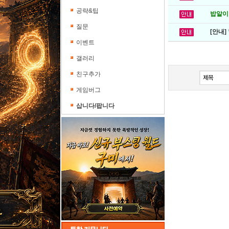
공략&팁
밥알이의
질문
[안내]
이벤트
갤러리
친구추가
게임버그
삽니다/팝니다