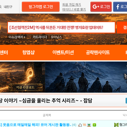
회원 가입 하기
아이디 / 비번 찾기
검
이슈검색어 »
카트라이더
9이닝스
임센터
헝앱샵
이벤트/미션
공략팬사이트
당 이야기 ~심금을 울리는 추억 시리즈~
-
잡담
글제목
닉
헝그
] 웃음으로 매일매일 해피! 유머 게시판 활동왕..
(4)
18