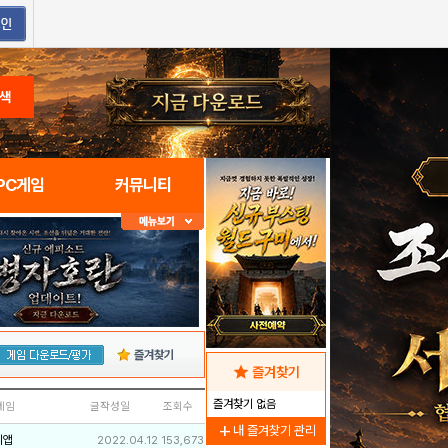
색
PC게임
커뮤니티
즐겨찾기
star
즐겨찾기
즐겨찾기 없음
네임
글작성일
조회수
add
내 즐겨찾기 관리
리앱
2022.04.12
153,673