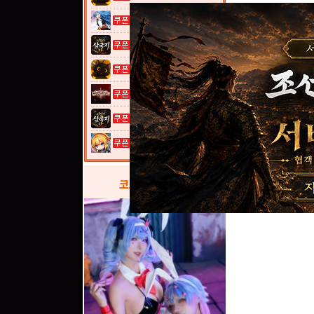
열혈강호: 넥...
이것이 삼국지...
고양이 낚시터...
그레이 사가
이것이 삼국지...
여전사 키우기...
코스프레
갤러리