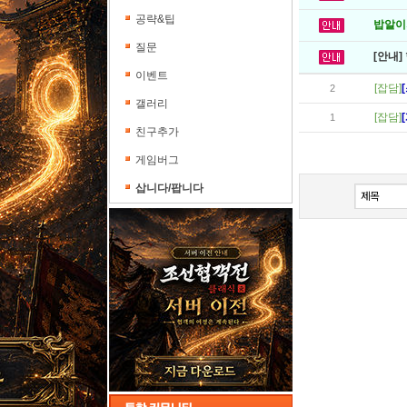
공략&팁
밥알이의
질문
[안내]
이벤트
[잡담]
2
갤러리
[잡담]
1
친구추가
게임버그
삽니다/팝니다