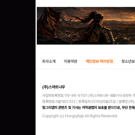
회사소개
이용약관
개인정보 처리방침
청소년보
(주)스마트나우
사업자등록번호:119-86-61101 (주)스마트나우 대표이사:송현두 주
등록번호:서울아02322 | 등록일자:2016년4월25일 | 발행인:(
헝그리앱의 콘텐츠 및 기사는 저작권법의 보호를 받으므로, 무단 전재,
Copyright (c) HungryApp All Rights Reserved.