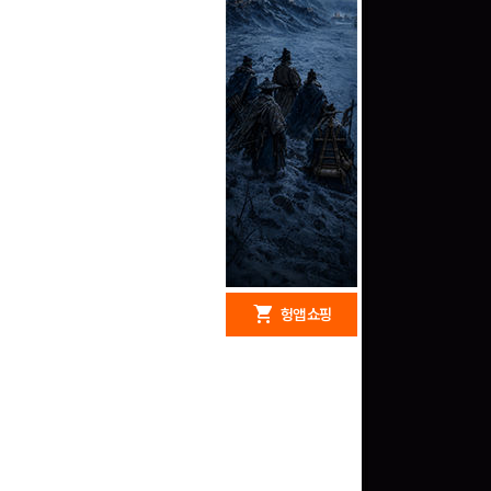
redeem
shopping_cart
헝앱 경품
헝앱 쇼핑
구글 플레이 기프트카드
5,000원 (추첨)
100
밥알