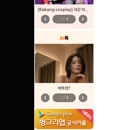
(Rakang cosplay) 라강 미쿠 코스프레
chevron_left
chevron_right
1
/
6
AI
톡
머하셈?
chevron_left
chevron_right
1
/
6