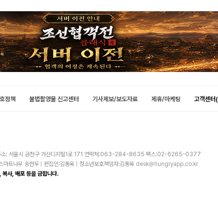
호정책
불법촬영물 신고센터
기사제보/보도자료
제휴/마케팅
고객센터(
소: 서울시 금천구 가산디지털1로 171 연락처:063-284-8635 팩스:02-6265-0377
주)스마트나우 송현두 | 편집인:김동욱 | 청소년보호책임자:김동욱
desk@hungryapp.co.kr
 복사, 배포 등을 금합니다.