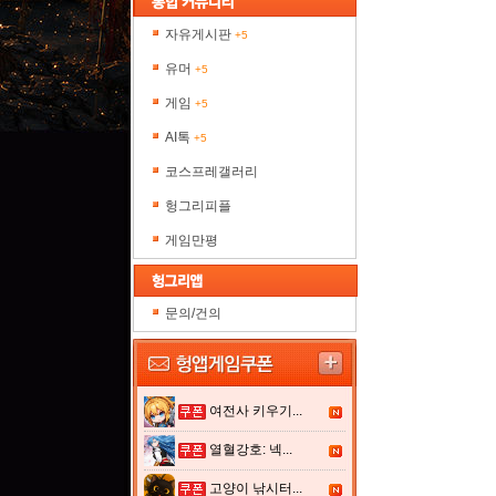
자유게시판
+5
유머
+5
게임
+5
AI톡
+5
코스프레갤러리
헝그리피플
게임만평
문의/건의
여전사 키우기...
열혈강호: 넥...
고양이 낚시터...