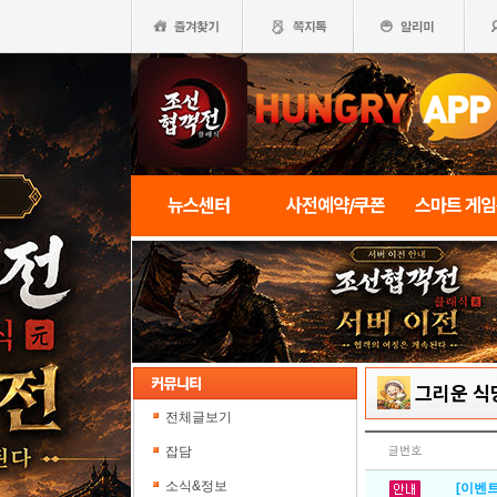
뉴스센터
사전예약/쿠폰
스마트 게
그리운 식
전체글보기
잡담
글번호
소식&정보
[이벤트