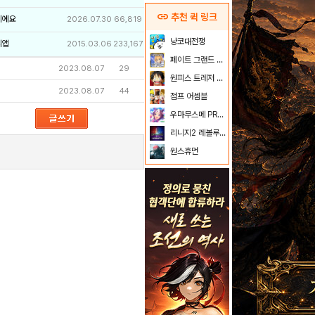
link
추천 퀵 링크
이에요
2026.07.30
66,819
냥코대전쟁
리앱
2015.03.06
233,167
페이트 그랜드 오더
2023.08.07
29
원피스 트레저 크루즈
2023.08.07
44
점프 어셈블
우마무스메 PRETTY DERBY
리니지2 레볼루션
원스휴먼