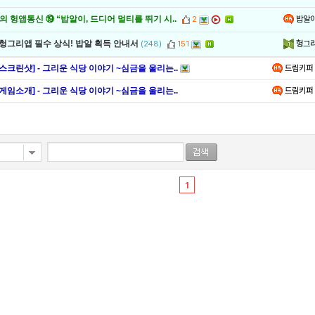
밥알
 헝앱통신 ⑲ “밥알이, 드디어 멀티를 뛰기 시..
2
헝그
 헝그리앱 필수 상식! 밥알 획득 안내서
(248)
151
[스크린샷] - 그리운 식당 이야기 ~심금을 울리는..
드림키퍼
[게임소개] - 그리운 식당 이야기 ~심금을 울리는..
드림키퍼
1