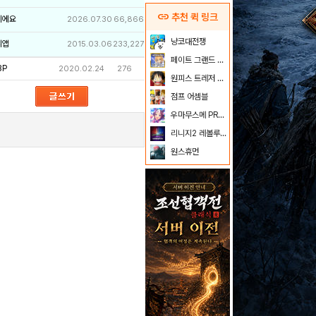
link
추천 퀵 링크
이에요
2026.07.30
66,866
냥코대전쟁
리앱
2015.03.06
233,227
페이트 그랜드 오더
3P
2020.02.24
276
원피스 트레저 크루즈
점프 어셈블
우마무스메 PRETTY DERBY
리니지2 레볼루션
원스휴먼