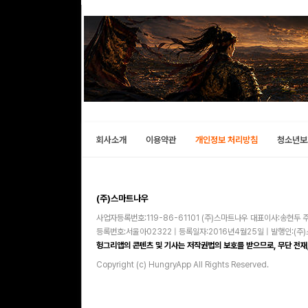
회사소개
이용약관
개인정보 처리방침
청소년보
(주)스마트나우
사업자등록번호:119-86-61101 (주)스마트나우 대표이사:송현두 주
등록번호:서울아02322 | 등록일자:2016년4월25일 | 발행인:(
헝그리앱의 콘텐츠 및 기사는 저작권법의 보호를 받으므로, 무단 전재,
Copyright (c) HungryApp All Rights Reserved.