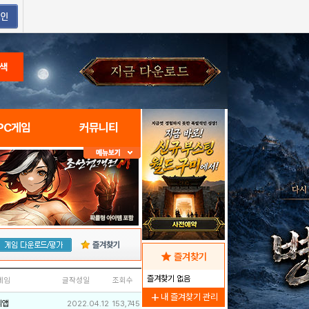
색
PC게임
커뮤니티
즐겨찾기
star
즐겨찾기
즐겨찾기 없음
네임
글작성일
조회수
add
내 즐겨찾기 관리
리앱
2022.04.12
153,745