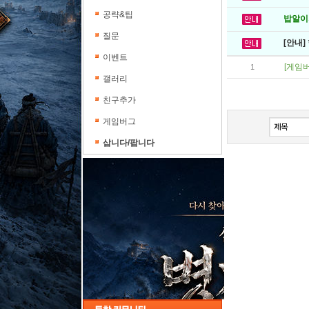
공략&팁
밥알이의
질문
[안내]
이벤트
[게임버
1
갤러리
친구추가
게임버그
삽니다/팝니다