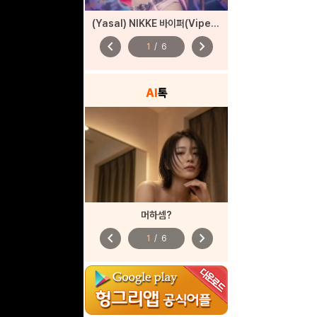
(Yasal) NIKKE 바이퍼(Viper) – 펑키 스트리트
chevron_left
chevron_right
1
/
6
AI
톡
머하셈?
chevron_left
chevron_right
1
/
6