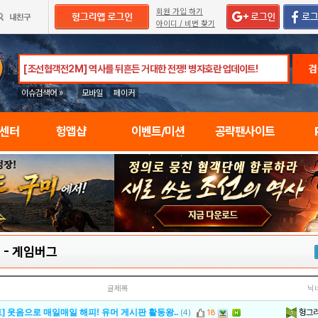
회원 가입 하기
아이디 / 비번 찾기
검
이슈검색어 »
모바일
페이커
임센터
헝앱샵
이벤트/미션
공략팬사이트
M
-
게임버그
글제목
닉
헝그
] 웃음으로 매일매일 해피! 유머 게시판 활동왕..
(4)
18