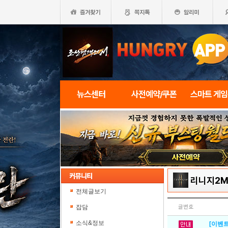
뉴스센터
사전예약/쿠폰
스마트 게
리니지2
전체글보기
잡담
글번호
소식&정보
[이벤트