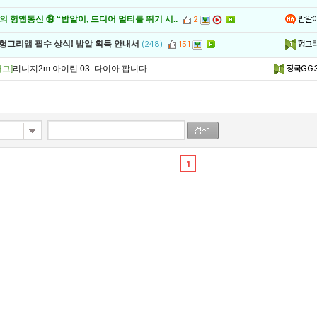
밥알
 헝앱통신 ⑲ “밥알이, 드디어 멀티를 뛰기 시..
2
헝그
 헝그리앱 필수 상식! 밥알 획득 안내서
(248)
151
그]
리니지2m 아이린 03 다이아 팝니다
장국GG
1