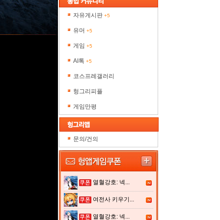
자유게시판
+5
유머
+5
게임
+5
AI톡
+5
코스프레갤러리
헝그리피플
게임만평
문의/건의
열혈강호: 넥...
여전사 키우기...
열혈강호: 넥...