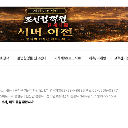
호정책
불법촬영물 신고센터
기사제보/보도자료
제휴/마케팅
고객센터(
소: 서울시 금천구 가산디지털1로 171 연락처:063-284-8635 팩스:02-6265-0377
주)스마트나우 송현두 | 편집인:김동욱 | 청소년보호책임자:김동욱
desk@hungryapp.co.kr
 복사, 배포 등을 금합니다.