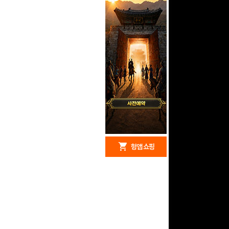
redeem
shopping_cart
헝앱 경품
헝앱 쇼핑
문화상품권 5000원 (추
첨)
100
밥알