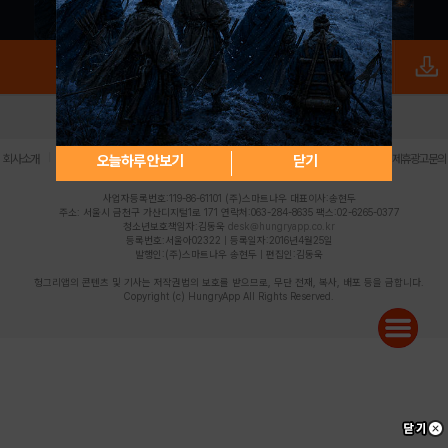
로그인
PC버전
전체앱
|
|
|
|
|
오늘하루 안보기
닫기
회사소개
이용약관
개인정보 처리방침
청소년 보호정책
불법촬영물 신고센터
제휴광고문의
사업자등록번호:119-86-61101 (주)스마트나우 대표이사:송현두
주소: 서울시 금천구 가산디지털1로 171 연락처:063-284-8635 팩스:02-6265-0377
청소년보호책임자:김동욱
desk@hungryapp.co.kr
등록번호:서울아02322 | 등록일자:2016년4월25일
발행인:(주)스마트나우 송현두 | 편집인:김동욱
헝그리앱의 콘텐츠 및 기사는 저작권법의 보호를 받으므로, 무단 전재, 복사, 배포 등을 금합니다.
Copyright (c) HungryApp All Rights Reserved.