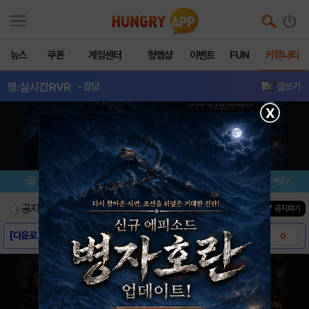
뉴스
쿠폰
게임센터
헝앱샵
이벤트
FUN
커뮤니티
쟁:실시간RVR
- 잡담
글쓰기
X
메뉴
이벤트/미션
설치/평가
즐겨찾기
공지사항
진행중인 이벤트
0
건
▼ 공지펴기
[다운로드링크] - 쟁:실시간 RVR
0
[스크린샷] - 쟁:실시간 RVR
0
[게임소개] - 쟁:실시간 RVR
0