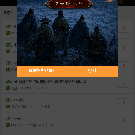
잡담
잡담
카톡 핸드폰소액결제현금 어떻게하면될까⊃
0
wfkrsa
조회수:19
| 21.08.11
잡담
◐4종쿠폰◑ 쟁 실시간RvR 쿠폰 팝니다
0
쿠폰SHOP
조회수:85
| 17.04.01
잡담
금.수저쿠폰팜
0
아영아빠님
조회수:91
| 17.02.02
오늘하루 안보기
닫기
잡담
쟁 사전코드 프리미엄코드 추가보상코드 팝니다.
0
슈산
조회수:88
| 17.01.21
잡담
이게임
0
흥무새
조회수:157
| 17.01.10
잡담
쿠폰
0
Ristorante
조회수:240
| 17.01.09