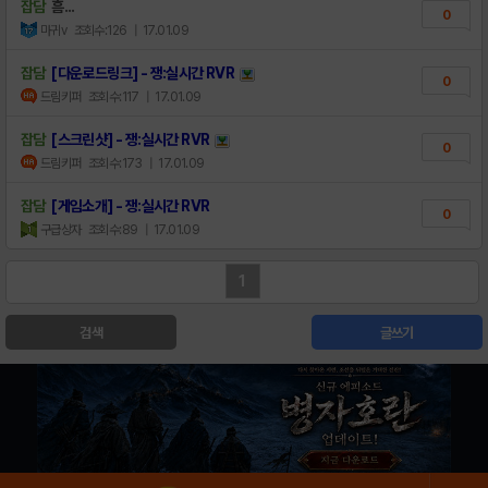
잡담
흠...
0
마귀v
조회수:126
| 17.01.09
잡담
[다운로드링크] - 쟁:실시간 RVR
0
드림키퍼
조회수:117
| 17.01.09
잡담
[스크린샷] - 쟁:실시간 RVR
0
드림키퍼
조회수:173
| 17.01.09
잡담
[게임소개] - 쟁:실시간 RVR
0
구급상자
조회수:89
| 17.01.09
1
검색
글쓰기