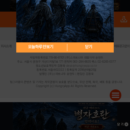
로그인
PC버전
전체앱
|
|
|
|
|
오늘하루 안보기
닫기
회사소개
이용약관
개인정보 처리방침
청소년 보호정책
불법촬영물 신고센터
제휴광고문의
사업자등록번호:119-86-61101 (주)스마트나우 대표이사:송현두
주소: 서울시 금천구 가산디지털1로 171 연락처:063-284-8635 팩스:02-6265-0377
청소년보호책임자:김동욱
desk@hungryapp.co.kr
등록번호:서울아02322 | 등록일자:2016년4월25일
발행인:(주)스마트나우 송현두 | 편집인:김동욱
헝그리앱의 콘텐츠 및 기사는 저작권법의 보호를 받으므로, 무단 전재, 복사, 배포 등을 금합니다.
Copyright (c) HungryApp All Rights Reserved.