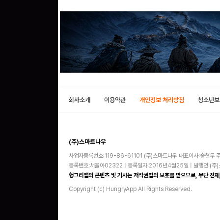
회사소개
이용약관
개인정보 처리방침
청소년보
(주)스마트나우
사업자등록번호:119-86-61101 (주)스마트나우 대표이사:송현두 주
등록번호:서울아02322 | 등록일자:2016년4월25일 | 발행인:(
헝그리앱의 콘텐츠 및 기사는 저작권법의 보호를 받으므로, 무단 전재,
Copyright (c) HungryApp All Rights Reserved.