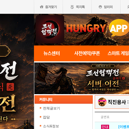
뉴스센터
사전예약/쿠폰
스마트 게
직진용사 
전체글보기
잡담
글번호
소식&정보
[이벤트