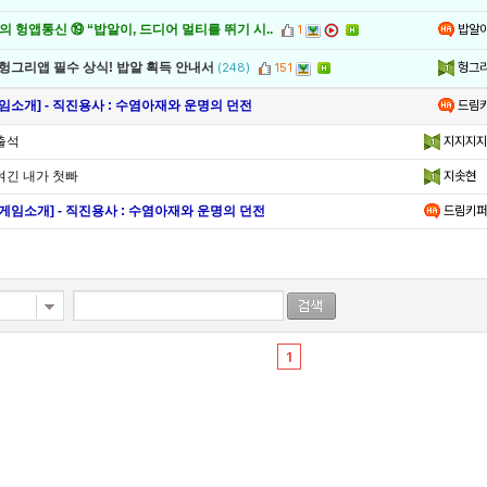
밥알
 헝앱통신 ⑲ “밥알이, 드디어 멀티를 뛰기 시..
1
헝그
 헝그리앱 필수 상식! 밥알 획득 안내서
(248)
151
드림
임소개] - 직진용사 : 수염아재와 운명의 던전
출석
지지지지
여긴 내가 첫빠
지솟현
[게임소개] - 직진용사 : 수염아재와 운명의 던전
드림키퍼
1