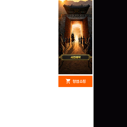
redeem
shopping_cart
헝앱 경품
헝앱 쇼핑
문화상품권 10000원
(추첨)
100
밥알