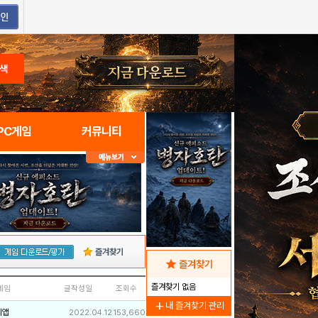
색
PC게임
커뮤니티
즐겨찾기
star
즐겨찾기
즐겨찾기 없음
네임
글작성일
조회수
add
내 즐겨찾기 관리
리앱
2022.04.12
153,660