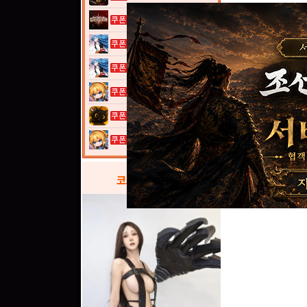
그레이 사가
열혈강호: 넥...
열혈강호: 넥...
여전사 키우기...
고양이 낚시터...
여전사 키우기...
코스프레
갤러리