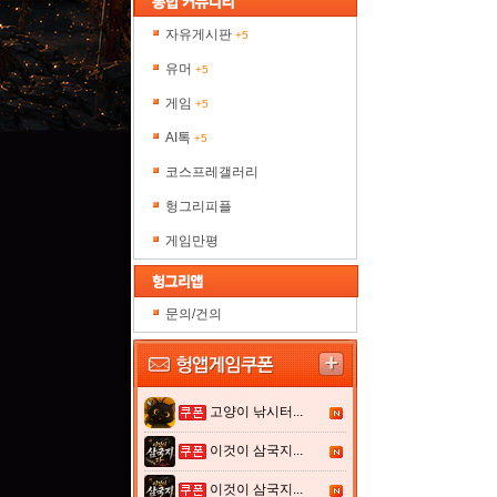
자유게시판
+5
유머
+5
게임
+5
AI톡
+5
코스프레갤러리
헝그리피플
게임만평
문의/건의
고양이 낚시터...
이것이 삼국지...
이것이 삼국지...