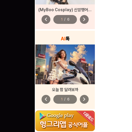
(MyBoo Cosplay) 신암행어사 산도(춘향)
chevron_left
chevron_right
1
/
6
AI
톡
오늘 함 달려보까
chevron_left
chevron_right
1
/
6