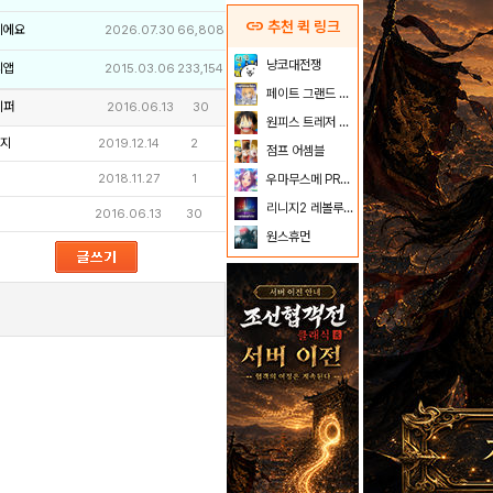
link
추천 퀵 링크
이에요
2026.07.30
66,808
냥코대전쟁
리앱
2015.03.06
233,154
페이트 그랜드 오더
키퍼
2016.06.13
30
원피스 트레저 크루즈
지
2019.12.14
2
점프 어셈블
2018.11.27
1
우마무스메 PRETTY DERBY
리니지2 레볼루션
2016.06.13
30
원스휴먼