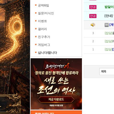
공략&팁
밥알이의
질문/지식인
[안내]
이벤트
[게
갤러리
[잡담]
3
친구추가
[잡담]
2
게임버그
[잡담]
1
삽니다/팝니다