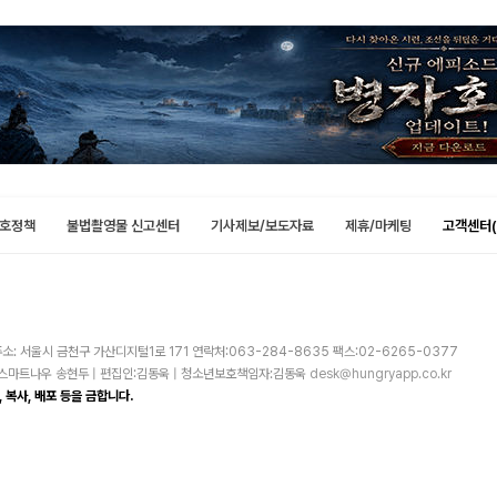
호정책
불법촬영물 신고센터
기사제보/보도자료
제휴/마케팅
고객센터(
소: 서울시 금천구 가산디지털1로 171 연락처:063-284-8635 팩스:02-6265-0377
주)스마트나우 송현두 | 편집인:김동욱 | 청소년보호책임자:김동욱
desk@hungryapp.co.kr
 복사, 배포 등을 금합니다.