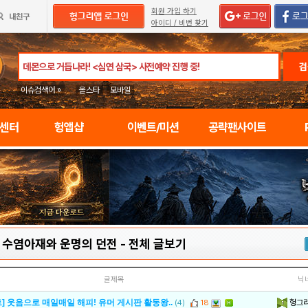
회원 가입 하기
아이디 / 비번 찾기
검
이슈검색어 »
올스타
모바일
임센터
헝앱샵
이벤트/미션
공략팬사이트
: 수염아재와 운명의 던전
-
전체 글보기
글제목
닉
헝그
] 웃음으로 매일매일 해피! 유머 게시판 활동왕..
(4)
18