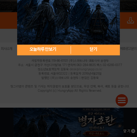
로그인
PC버전
전체앱
|
|
|
|
|
오늘하루 안보기
닫기
회사소개
이용약관
개인정보 처리방침
청소년 보호정책
불법촬영물 신고센터
제휴광고문의
사업자등록번호:119-86-61101 (주)스마트나우 대표이사:송현두
주소: 서울시 금천구 가산디지털1로 171 연락처:063-284-8635 팩스:02-6265-0377
청소년보호책임자:김동욱
desk@hungryapp.co.kr
등록번호:서울아02322 | 등록일자:2016년4월25일
발행인:(주)스마트나우 송현두 | 편집인:김동욱
헝그리앱의 콘텐츠 및 기사는 저작권법의 보호를 받으므로, 무단 전재, 복사, 배포 등을 금합니다.
Copyright (c) HungryApp All Rights Reserved.