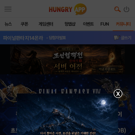
뉴스
쿠폰
게임센터
헝앱샵
이벤트
FUN
커뮤니티
파이널판타지14온라
- 당첨자발표
글쓰기
X