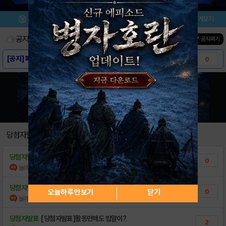
메뉴
이벤트/미션
이벤트
즐겨찾기
공지사항
진행중인 이벤트
0
건
▼ 공지펴기
[공지] 파이널 판타지14:효월의 종언 다운로..
0
GM 노트 65화
0
[관리자인증] 공략 모음집 ver 1.0
1
지도 : 지역 정보 모음
4
당첨자발표
당첨자발표
[당첨자발표]활동만해도 밥알이?
0
놀러왕
조회수:368
| 15.11.27
당첨자발표
[당첨자발표] 13탄 매일 글을 쓰면 획득밥알..
오늘하루 안보기
닫기
0
놀러왕
조회수:224
| 15.11.20
당첨자발표
[당첨자발표]활동만해도 밥알이?
2