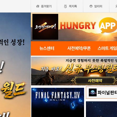
뉴스센터
사전예약/쿠폰
스마트 게
파이널판타