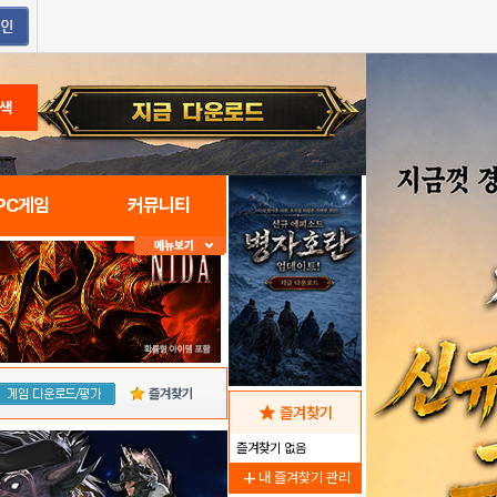
색
PC게임
커뮤니티
즐겨찾기
star
즐겨찾기
즐겨찾기 없음
add
내 즐겨찾기 관리