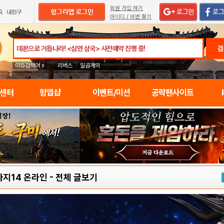
회원 가입 하기
아이디 / 비번 찾기
검
이슈검색어 »
리버스
일곱개의
임센터
헝앱샵
이벤트/미션
공략팬사이트
지14 온라인
-
전체 글보기