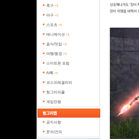
상승해나가도 ‘장비 
축구
+5
장비 외형을 바꿔서 
야구
+5
스포츠
+5
애니메이션
+5
음식/맛집
+5
여행/풍경
+5
스마트폰 포럼
AI톡
+5
코스프레갤러리
헝그리피플
게임만평
공지사항
문의/건의