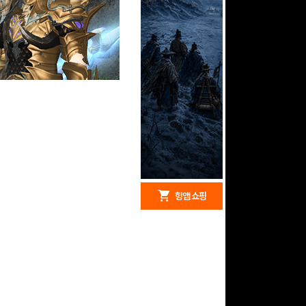
redeem
shopping_cart
헝앱 경품
헝앱 쇼핑
구글 플레이 기프트카드
15,000원 (추첨)
100
밥알