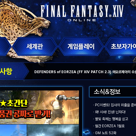
DEFENDERS of EORZEA (FF XIV PATCH 2.3) 에오르제아의 
ㆍ
PC이벤트! 집사의 외출을 준
ㆍ
와! 시바! 진성! 닌자다!
ㆍ
별빛 축제는 행복을 싣고
ㆍ
월간 EORZEA 1월호
ㆍ
GM 노트 52화