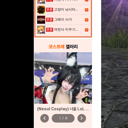
고양이 낚시터...
그레이 사가
여전사 키우기...
코스프레
갤러리
(Neoul Cosplay) 너울 LoL 아리 코스프레
chevron_left
chevron_right
1
/
6