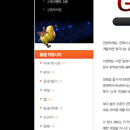
(구)이벤트 3관
(구)지식인
안녕하세요. 언제나 
겨울하면 생각나는 얼
이번에는 이번 업데
자유게시판
+5
장비 획득방식에 대해
유머
+5
모험을 즐기시다보면,
공포/엽기
+5
변경하여 육성하시는
게임
+5
특히 ‘닌자’ 직업에 
앱
+5
보다 높은 수준의 던
방송/연예
+5
바로 아이템 레벨 90
드라마
+5
이 장비 세트는 각 
영화
+5
예쁜 외형을 지니고 