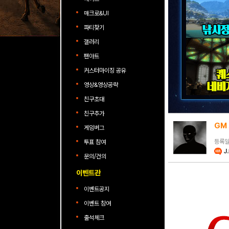
매크로&UI
파티찾기
갤러리
팬아트
커스터마이징 공유
영상&영상공략
친구초대
친구추가
GM
게임버그
등록일 
투표 참여
J
문의/건의
이벤트관
이벤트공지
이벤트 참여
출석체크