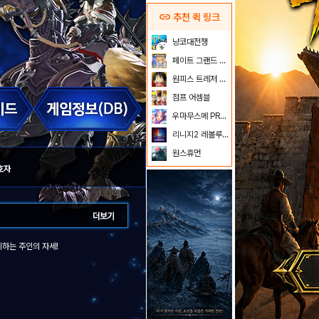
link
추천 퀵 링크
냥코대전쟁
페이트 그랜드 오더
원피스 트레저 크루즈
점프 어셈블
우마무스메 PRETTY DERBY
리니지2 레볼루션
원스휴먼
수호자
비하는 주인의 자세!