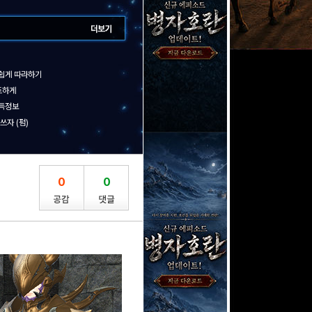
 쉽게 따라하기
트하게
획득정보
쓰자 (펌)
0
0