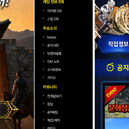
게임 정보 DB
아이템 DB
스킬 DB
주요소식
News
공지사항
당첨자발표
GM 노트
소식&정보
가이드
커뮤니티
전체글보기
잡담
공략&팁
채집/제작
레이드