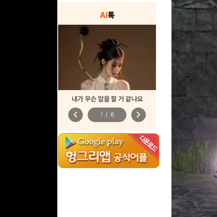
AI
톡
내가 무슨 말을 할 거 같나요
chevron_left
chevron_right
1
/
6