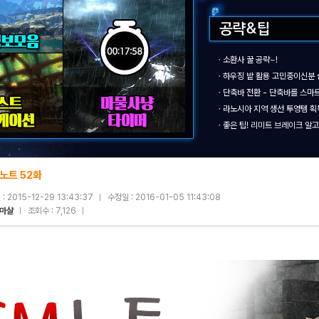
ㆍ
소환사 꿀 공략~!
ㆍ
하우징 밭 활용 고민중이신분
ㆍ
단축바 전환 - 단축바를 스마
ㆍ
라노시아 지역 생선 투영템 
ㆍ
좋은 팁! 리미트 브레이크 알고
 노트 52화
: 2015-12-29 13:43:37
수정일 : 2016-01-05 11:43:08
.마샬
조회수 : 7,126