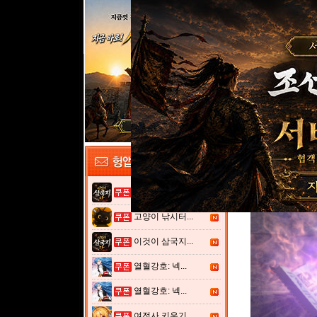
이것이 삼국지...
고양이 낚시터...
이것이 삼국지...
열혈강호: 넥...
열혈강호: 넥...
여전사 키우기...