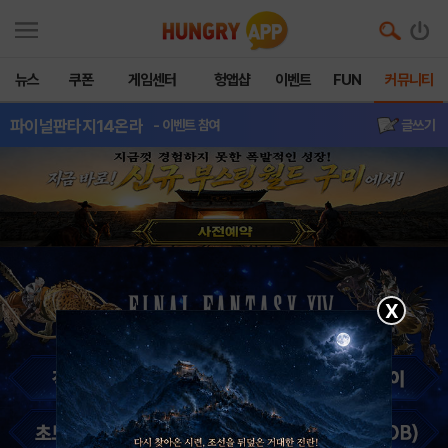
뉴스
쿠폰
게임센터
헝앱샵
이벤트
FUN
커뮤니티
파이널판타지14온라
- 이벤트 참여
글쓰기
X