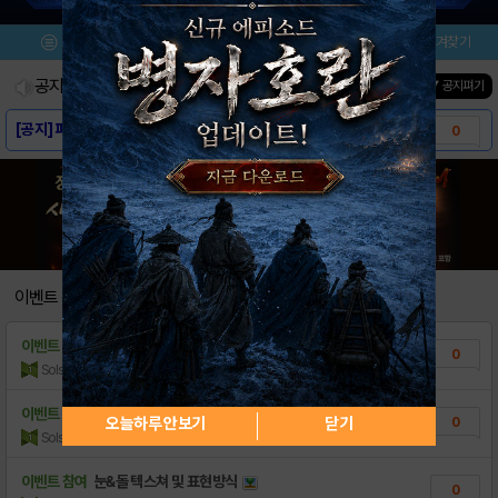
메뉴
이벤트/미션
이벤트
즐겨찾기
공지사항
진행중인 이벤트
0
건
▼ 공지펴기
[공지] 파이널 판타지14:효월의 종언 다운로..
0
GM 노트 65화
0
[관리자인증] 공략 모음집 ver 1.0
1
지도 : 지역 정보 모음
4
이벤트 참여
이벤트 참여
뒤에까지 시계가 넓음
0
Solstice
조회수:423
| 15.12.15
이벤트 참여
한폭의 그림
오늘하루 안보기
닫기
0
Solstice
조회수:250
| 15.12.15
이벤트 참여
눈&돌 텍스쳐 및 표현방식
0