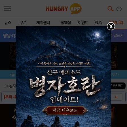
뉴스
쿠폰
게임센터
헝앱샵
이벤트
FUN
커뮤니티
X
영웅키우기
- 게임버그
글쓰기
메뉴
이벤트/미션
설치/평가
즐겨찾기
공지사항
진행중인 이벤트
0
건
▼ 공지펴기
[모비 사전예약] 영웅 키우기 : 전설의 시작
0
[다운로드링크] - 영웅키우기
0
[스크린샷] - 영웅키우기
0
[게임소개] - 영웅키우기
0