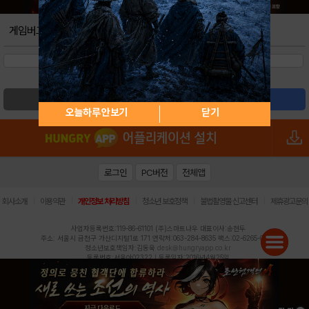
게임버그
검색
글쓰기
오늘하루 안보기
닫기
로그인
PC버전
전체앱
|
|
|
|
|
회사소개
이용약관
개인정보 처리방침
청소년 보호정책
불법촬영물 신고센터
제휴광고문의
사업자등록번호:119-86-61101 (주)스마트나우 대표이사:송현두
주소: 서울시 금천구 가산디지털1로 171 연락처:063-284-8635 팩스:02-6265-0377
청소년보호책임자:김동욱
desk@hungryapp.co.kr
등록번호:서울아02322 | 등록일자:2016년4월25일
발행인:(주)스마트나우 송현두 | 편집인:김동욱
헝그리앱의 콘텐츠 및 기사는 저작권법의 보호를 받으므로, 무단 전재, 복사, 배포 등을 금합니다.
Copyright (c) HungryApp All Rights Reserved.