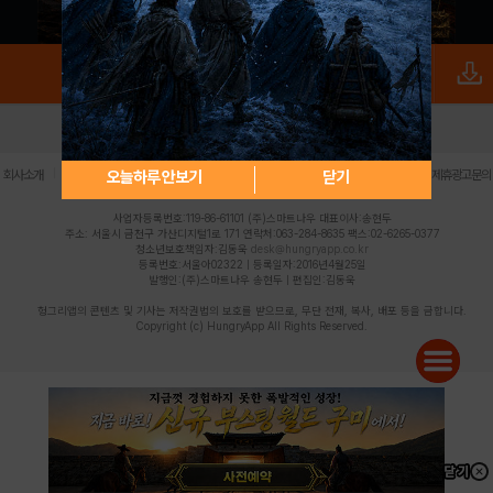
로그인
PC버전
전체앱
|
|
|
|
|
오늘하루 안보기
닫기
회사소개
이용약관
개인정보 처리방침
청소년 보호정책
불법촬영물 신고센터
제휴광고문의
사업자등록번호:119-86-61101 (주)스마트나우 대표이사:송현두
주소: 서울시 금천구 가산디지털1로 171 연락처:063-284-8635 팩스:02-6265-0377
청소년보호책임자:김동욱
desk@hungryapp.co.kr
등록번호:서울아02322 | 등록일자:2016년4월25일
발행인:(주)스마트나우 송현두 | 편집인:김동욱
헝그리앱의 콘텐츠 및 기사는 저작권법의 보호를 받으므로, 무단 전재, 복사, 배포 등을 금합니다.
Copyright (c) HungryApp All Rights Reserved.